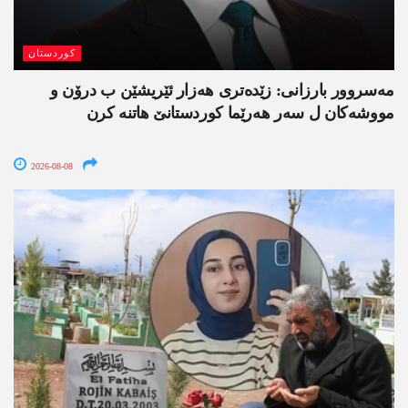
کوردستان
مەسروور بارزانی: زێدەتری ھەزار ئێریشێن ب درۆن و
مووشەکان ل سەر ھەرێما کوردستانێ ھاتنە کرن
2026-08-08