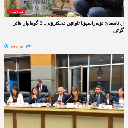
کوردستان
ل ئامەدێ ئۆپەراسیۆنا تاوانێن ئەلکترۆنی: 2 گومانبار ھاتن
گرتن
2026-08-08