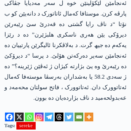
ئەنجامێن لێکۆلینێن خوە ل سەر مەدیایا جڤاکی
پارڤە کرن. موستافا کەمال ئاتاتورک د دانەیێن کو ب
نۆتا “د ناڤ رایا گشتی دە قەدرێ سێ رێبەرێن
دیرۆکی یێن ھەری ناسکری ھلبژێرن” دە د رێزا
یەکەم دە جیھ گرت. د بەلاڤکرنا ئالیگرێن پارتییان دە
ئەنجامێن سەیر دەرکەتن ھۆلێ. د پرسا “د دیرۆکێ
دە رێبەرێ وە یێ بژارتە کیژان ژ ئەڤێن ژێرینە؟” دە
ژ سەدی 58.2 یا بەشداران بەرسڤا موستەفا کەمال
ئەتاتوورک دان. ئەتاتوورک ، فاتح سولتان محەمەد و
عەبدولحەمید د ناڤ بژاردەیان دە بوون.
Tags:
sereke