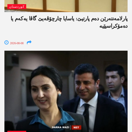
کوردستان
پارلامەنتەرێن دەم پارتیێ: یاسایا چارچۆڤەیێ گاڤا یەکەم یا
دەمۆکراسیێیە
2026-08-08