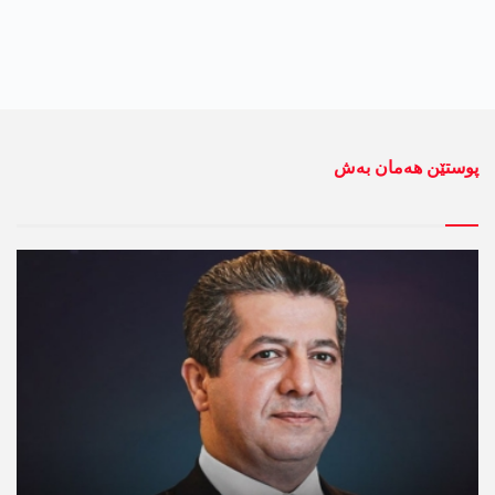
پوستێن ھەمان بەش