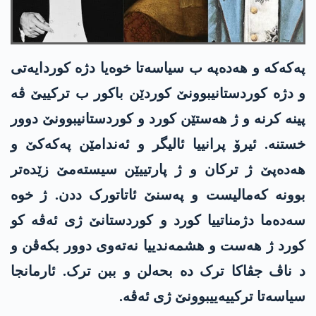
پەکەکە و ھەدەپە ب سیاسەتا خوەیا دژە کوردایەتی
و دژە کوردستانیبوونێ کوردێن باکور ب ترکییێ ڤە
پینە کرنە و ژ ھەستێن کورد و کوردستانیبوونێ دوور
خستنە. ئیرۆ پرانییا ئالیگر و ئەندامێن پەکەکێ و
ھەدەپێ ژ ترکان و ژ پارتییێن سیستەمێ زێدەتر
بوونە کەمالیست و پەسنێ ئاتاتورک ددن. ژ خوە
سەدەما دژمناتییا کورد و کوردستانێ ژی ئەڤە کو
کورد ژ ھەست و ھشمەندییا نەتەوی دوور بکەڤن و
د ناڤ جڤاکا ترک دە بحەلن و ببن ترک. ئارمانجا
سیاسەتا ترکییەییبوونێ ژی ئەڤە.