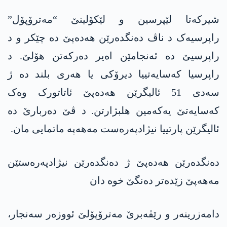
شیرکەتا لێپرسین و لێکۆلینێ “مەترۆپۆل”
راپرسیەک د ناڤ دەنگدەرێن ھەدەپێ دە چێکر و د
راپرسیێ دە ئەنجامێن اەیر دەرکەتن ھۆلێ. د
راپرسیا کەسایەتییا دیرۆکی یا ھەری بلند دە ژ
سەدی 51 ئالیگرێن ھەدەپێ ئاتاتورک وەک
کەسایەتێ یەکەمین ھلبژارتن. د ڤێ دەربارێ دە
ئالیگرێن پارتییا نیژادپەرەست مەھەپە ماتمایی مان.
دەنگدەرێن ھەدەپێ ژ دەنگدەرێن نیژادپەرەستێن
مەھەپێ زێدەتر دەنگێ خوە دان
دامەزرینەر و رێڤەبرێ مەترۆپۆلێ ئووزەر سەنجار،