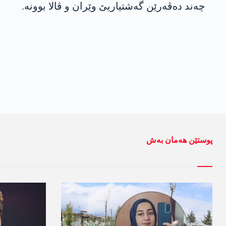
چەند دەڤەرێن گەشتیاریێ وێران و ڤالا بوونە.
پوستێن ھەمان بەش