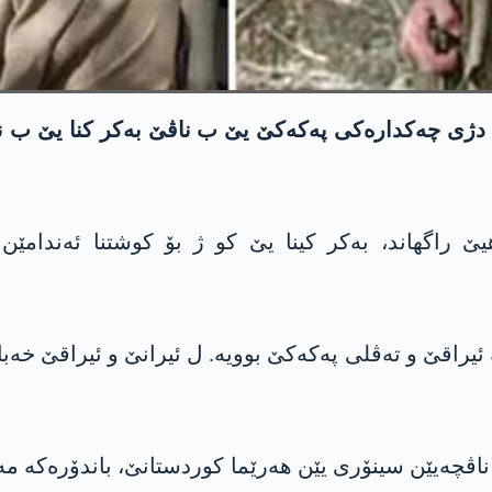
دژی چەکدارەکی پەکەکێ یێ ب ناڤێ بەکر کنا یێ ب ناس
یێ راگھاند، بەکر کینا یێ کو ژ بۆ کوشتنا ئەندامێ
انسێ، بەکر کنا د سالا 2019 دە چوویە ئیراقێ و تەڤلی پەکەکێ بوویە. ل ئی