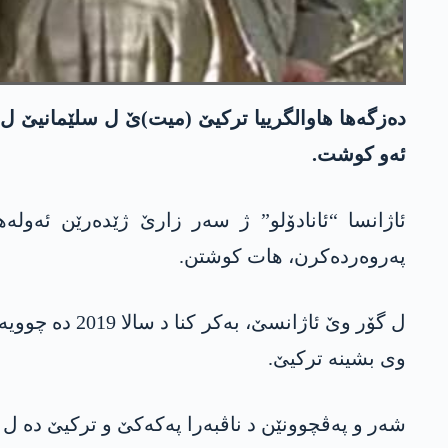
دەزگەھا ھاوالگرییا ترکیێ (میت)ێ ل سلێمانیێ ل 
ئەو کوشت.
ئاژانسا “ئانادۆلو” ژ سەر زارێ ژێدەرێن ئەولەھ
پەروەردەکرن، ھات کوشتن.
ل گۆر وێ ئاژ
وی بشینە ترکیێ.