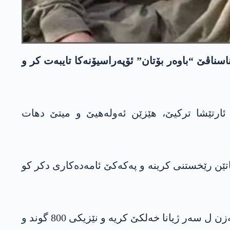
ناڤێ “باوەر بۆتان” ئۆپەراسیۆنەکا تایبەت کر و
ن ئارتێشا ترکیێ، ھێزێن ئەولەھیێ و میتێ دھات
رانێ و ئیراقێ خەباتێن رێخستنی کرینە و پەکەکێ ئامەدەکاری دکر کو
شەر و پەڤچوونێن د ناڤبەرا پەکەکێ و ترکیێ دە ل ناڤچەیێن سینۆری یێن ھەرێما کوردستانێ، باندۆرەکە مەزن ل سەر ژیانا خەلکێ کریە و نێزیکی 800 گوند و