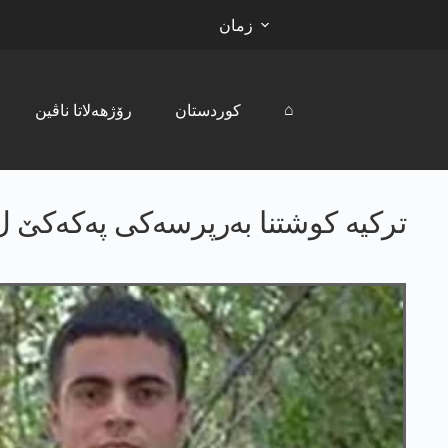
زمان
⌂
کوردستان
رۆژھەلاتا ناڤین
ترکیە کوشتنا بەرپرسەکی پەکەکێ ل 