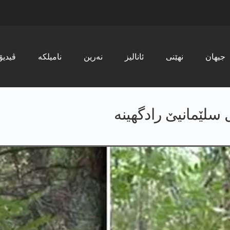
جیھان
نھێنی
ئانالیز
نەرین
نامیلکە
ڤیدیۆ
سلێمانیێ رادگھینە