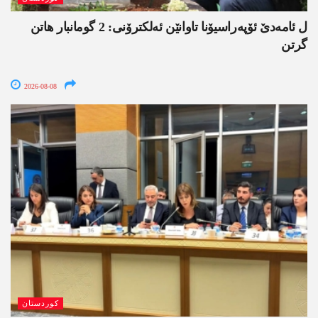
ل ئامەدێ ئۆپەراسیۆنا تاوانێن ئەلکترۆنی: 2 گومانبار ھاتن
گرتن
2026-08-08
کوردستان