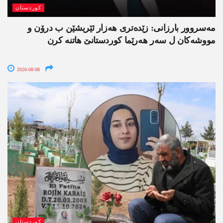
کوردستان
مەسروور بارزانی: زێدەتری ھەزار ئێریشێن ب درۆن و
مووشەکان ل سەر ھەرێما کوردستانێ ھاتنە کرن
2026-08-08
کوردستان