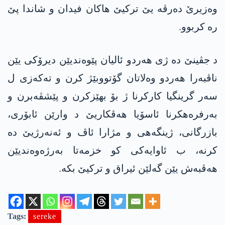
وەزیرێ دەرڤە یێ ترکیێ ھاکان فیدان و شاندا پێ
رە کربوو.
د جڤینێ دە ژی ھەردو ئالیان پێوەندیێن دیرۆکی یێن
ناڤبەرا ھەردو وەلاتان گۆتووبێژ کرن و تەکەزی ل
سەر گرینگیا کارکرنا ژ بۆ بھێزکرن و پێشڤەبرن و
بەرفرەھکرنا ئاسۆیا ھەڤکاریێ د وارێن ئابۆری،
بازرگانی، ژینگەھی و مژارا ئاڤ و ئەنەرژیێ دە
کرنە، ب ئاوایەکی کو خزمەتا بەرژەوەندیێن
ھەڤبەش یێن گەلێن ئیراق و ترکیێ بکە.
Tags:
sereke