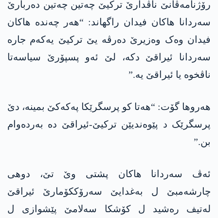
رۆژنامەڤانێ ناڤدارێ ترکیێ چەتین چەتین دەربارێ
سەردانا ھاکان فیدان راگهاند: “ھەر چەندە ھاکان
فیدان وەک وەزیرێ دەرڤە یێ ترکیێ یەکەم جارە
سەردانا ئیراقێ دکە، لێ ئەو پسپۆرێ سیاسەتا
ناڤخوە یا ئیراقێ یە.”
ھەروھا گۆت: “ھەتا کو پرسگرێکا پەکەکێ بمینە، دێ
پرسگرێک د پێوەندیێن ترکیێ-ئیراقێ دە بەردەوام
بن.”
ئەڤ سەردانا ھاکان پشتی وێ تێ، دوھی
چارشەمبێ ل بەغدایێ سەرۆککۆمارێ ئیراقێ
لەتیف رەشید ل کۆشکا سەلامێ پێشوازی ل