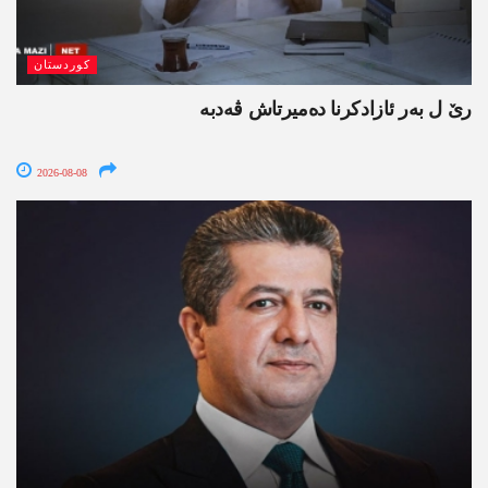
کوردستان
رێ ل بەر ئازادکرنا دەمیرتاش ڤەدبە
2026-08-08