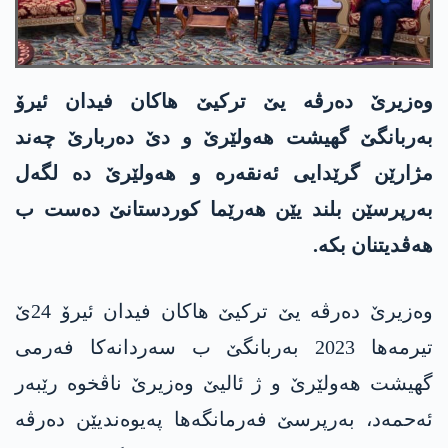
وەزیرێ دەرڤە یێ ترکیێ ھاکان فیدان ئیرۆ
بەربانگێ گھیشت ھەولێرێ و دێ دەربارێ چەند
مژارێن گرێدایی ئەنقەرە و ھەولێرێ دە لگەل
بەرپرسێن بلند یێن ھەرێما کوردستانێ دەست ب
ھەڤدیتنان بکە.
وەزیرێ دەرڤە یێ ترکیێ ھاکان فیدان ئیرۆ 24ێ
تیرمەھا 2023 بەربانگێ ب سەردانەکا فەرمی
گھیشت ھەولێرێ و ژ ئالیێ وەزیرێ ناڤخوە رێبەر
ئەحمەد، بەرپرسێ فەرمانگەھا پەیوەندیێن دەرڤە