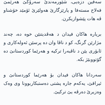
سەفین دزەیی، شێورمەندێ سەرۆکێ ھەرێمێ
فەلاح مستەفا و پارێزگارێ ھەولێرێ ئۆمێد خۆشناو
ڤە ھات پێشوازیکرن.
بریارە ھاکان فیدان د ھەڤدیتنێن خوە دە، چەند
مژارێن گرنگ، کو د ناڤا وان دە پرسێن ئەولەکاری و
ئابۆری یێن د ناڤبەرا ترکیە و ھەرێما کوردستانێ دە
گۆتووبێژ بکە.
سەردانا ھاکان فیدان بۆ ھەرێما کوردستانێ و
ئیراقێ، یەکەم جارە پشتی دەستبکاربوونا وی وەک
وەزیرێ دەرڤە یێ ترکیێ.