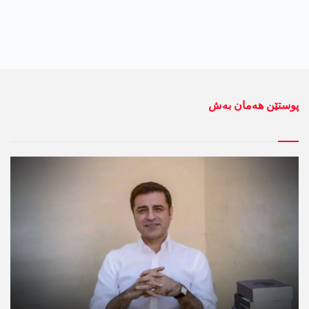
پوستێن ھەمان بەش