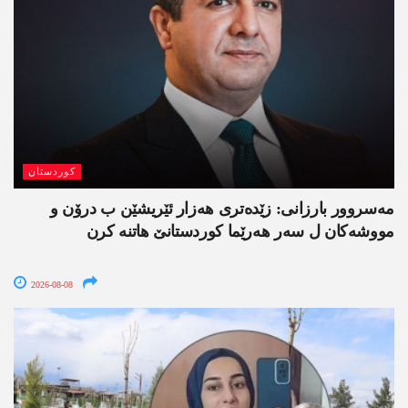
کوردستان
مەسروور بارزانی: زێدەتری ھەزار ئێریشێن ب درۆن و
مووشەکان ل سەر ھەرێما کوردستانێ ھاتنە کرن
2026-08-08