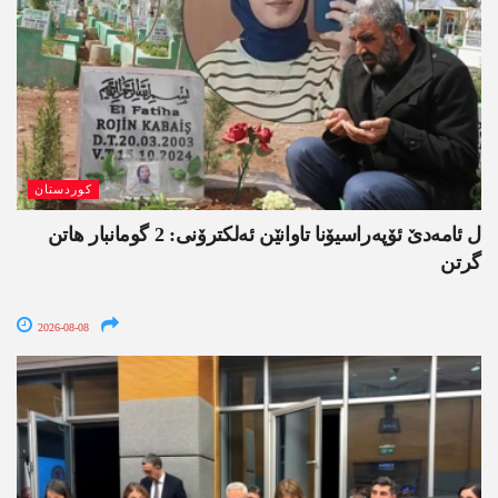
کوردستان
ل ئامەدێ ئۆپەراسیۆنا تاوانێن ئەلکترۆنی: 2 گومانبار ھاتن
گرتن
2026-08-08