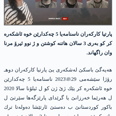
پارتیا كاركه‌ران ناسنامه‌یا 5 چه‌كدارێن خوه‌ ئاشكه‌ره‌
كر كو به‌ری 3 سالان هاتنه‌ كوشتن و ژ نوو ئیرۆ مرنا
وان راگهاند.
هه‌په‌گێ باسكێ له‌شكه‌ری یێ پارتیا كاركه‌ران دوهـ
رۆژا سێشه‌می 29\8\2023 ناسنامه‌یا 5 چه‌كدارێن
خوه‌ ئاشكه‌ره‌ كر یێك ژێ ژن كو ل ئیلۆنا سالا 2020
ل هه‌رێما خه‌رزانێ یا گرێدای پارێزگه‌ها سێرتێ ل
باكور كوردستانێ ب ده‌ستێ ئارتێشا ده‌وله‌تا ترك