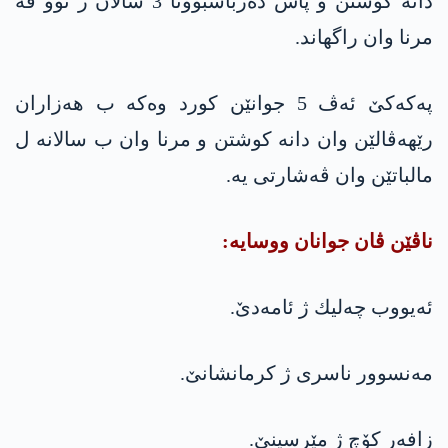
دانه‌ كوشتن و پاش ده‌رباسبوونا 3 سالان ژ نوو ڤه‌
مرنا وان راگهاند.
په‌كه‌كێ ئه‌ڤ 5 جوانێن كورد وه‌كه‌ ب هه‌زاران
رێهه‌ڤالێن وان دانه‌ كوشتن و مرنا وان ب سالانه‌ ل
مالباتێن وان ڤه‌شارتی یه‌.
ناڤێن ڤان جوانان ووسایه‌:
ئه‌یووب چه‌لیك ژ ئامه‌دێ.
مه‌نسوور ناسری ژ كرمانشانێ.
زافه‌ر كۆچ ژ مێرسینێ.