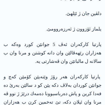
دلڤین جان ژ ئێلهێ.
یلماز ئۆزوون ژ ئه‌رزه‌روومێ.
پارتیا كاركه‌ران ئه‌ڤ 5 جوانێن كورد وه‌كه‌ ب
هه‌زاران رێهه‌ڤالێن وان دانه‌ كوشتن و مرنا وان ب
سالانه‌ ل مالباتێن وان ڤه‌شارتی یه‌.
پارتیا كاركه‌ران هه‌ر رۆژ وێنه‌یێن كۆمێن كه‌چ و
جوانێن كوردان به‌لاڤ دكه‌ یێن كو د سالێن به‌رێ ده‌
فه‌دا كرین و پاش ده‌رباسبوونا ده‌مه‌ك درێژ ژ نوو ڤه‌
مرنا وان ئیلان دكه‌، تێ ته‌خمین كرن ب هه‌زاران