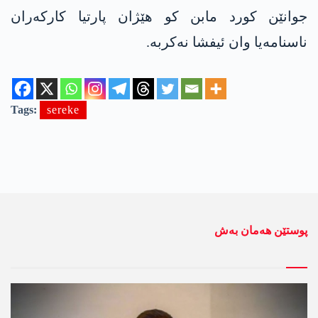
جوانێن كورد مابن كو هێژان پارتیا كاركه‌ران
ناسنامه‌یا وان ئیفشا نه‌كربه‌.
Tags:
sereke
پوستێن ھەمان بەش