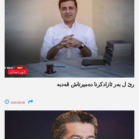
کوردستان
رێ ل بەر ئازادکرنا دەمیرتاش ڤەدبە
2026-08-08