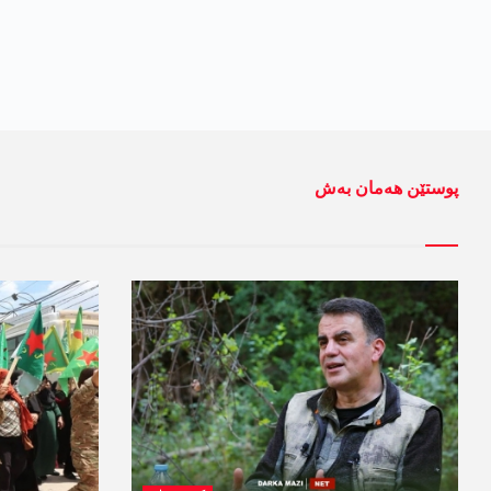
پوستێن ھەمان بەش