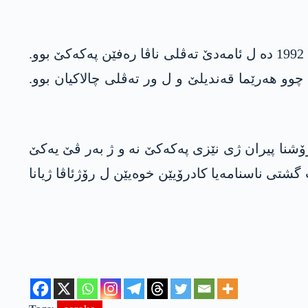
زولفیە بینبیرا د سالا 1975 دە ل ناڤچەیا پیران یا ئامەدێ ژ دایک بووبوو، د تەمەنێ 17 سالیێ دە ئانکو ل سالا 1992 دە ل ئامەدێ تەڤلی ناڤا رەفێن پەکەکێ بوو.
ران یا کو ب سالان ل ھەرێمێن ئامەد، دێرسم و ئەرزرۆمێ چالاکی ل دار خستنە، د سالا 1999 دە چوو ھەرێما قەندیلێ و ل ور تەڤلی چالاکیان بوو.
اتا رۆشنا پیران ژی نێزی پەکەکێ نە و ژ بەر ڤێ یەکێ
شتی ناسنامەیا کادرۆیێن خوەیێن ل رۆژئاڤا ژیانا