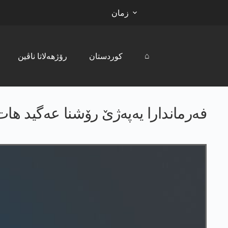
زمان
⌂
کوردستان
رۆژھەلاتا ناڤین
فه‌رماندارا یه‌په‌ژێ رۆشنا عه‌گید ه