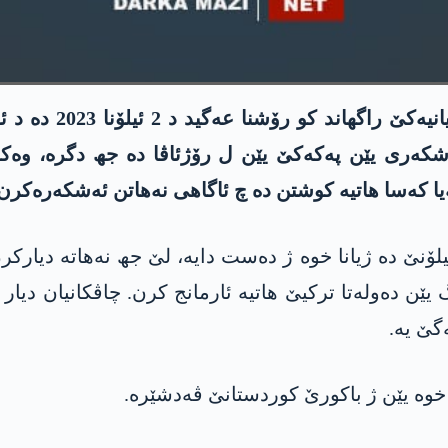
ناڤەندا راگھاندن و
ەشکەری یێن پەکەکێ یێن ل رۆژئاڤا دە جھ دگرە، وەکە
یا کەسا هاتیە کوشتن دە چ ئاگاھی نەھاتن ئەشکەرەکرن
اخویانیێ دە ھاتە دیارکرن کو رۆشنا پیران د 2 ئیلۆنێ دە ژیانا خوە ژ دەست دای
ێن دەولەتا ترکیێ هاتیە ئارمانج کرن. چاڤکانیان دیار 
گێ یە.
ن خوە یێن ژ باکورێ کوردستانێ ڤەدشێرە.