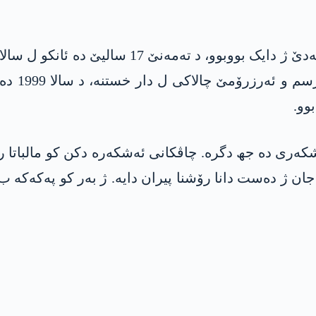
رۆشنا پی
وو.
سیۆنێن لەشکەری دە جھ دگرە. چاڤکانی ئەشکەرە دکن کو مالب
ژ دەست دانا رۆشنا پیران دایە. ژ بەر کو پەکەکە ب گ