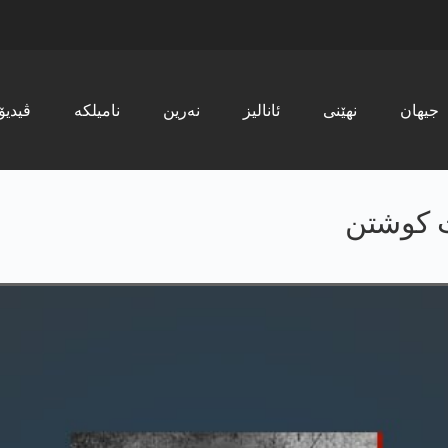
جیھان
نھێنی
ئانالیز
نەرین
نامیلکە
ڤیدیۆ
ات كوشتن