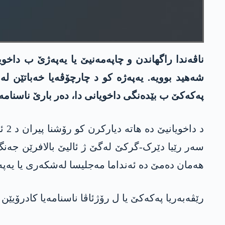
شەھید بوویە. یەپەژە کو د چارچۆڤەیا خەباتێن ل
پەکەکێ ب بێدەنگی داخویانی دا، دەر بارێ ناسنامە
د د
سەر رێیا دێرک-گرکێ لەگێ ژ ئالیێ بالافرێن جەنگ ی
ھەمان دەمێ دە ئەنداما مەجلیسا لەشکەری یا یەپە
رێڤەبەریا پەکەکێ یا ل رۆژئاڤا ناسنامەیا کادرۆیێ