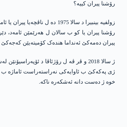
رۆشنا پیران کییە؟
پیران دەمەکێ ئەنداما ھندەک کۆمیتەیێن کەجەکێ ب
ژ سالا 2018 و ڤر ڤە ل رۆژئاڤا د ئۆپەرا
ژی پەکەکێ ب ئاوایەکی نەراستەراست ئاماژە ب جان 
خوە ژ دەست دانە ئەشکەرە ناکە.