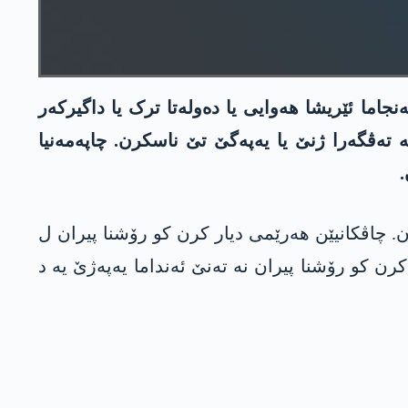
 چاپەمەنیێ یا یەپەژێ ب داخویانیەکێ راگھاند کو رۆشنا عەگید د 2 ئیلۆنا 2023 دە د ئەنجاما ئێریشا ھەوایی یا دەولەتا ترک یا داگیرکەر
 تەڤگەرا ژنێ یا یەپەگێ تێ ناسکرن. چاپەمەنیا
.
ە، لێ جھ نەھاتە دیارکرن. چاڤکانیێن ھەرێمی دیار کرن کو رۆشنا پیران ل
کرن کو رۆشنا پیران نە تەنێ ئەنداما یەپەژێ یە د