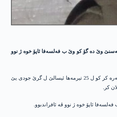
په‌سنێ وێ ده‌ گۆ كو وێ ب فه‌لسه‌فا ئاپۆ خوه‌ ژ نوو
پارتیا كاركه‌ران ئیرۆ رۆژا یه‌كشه‌می 10\9\2023 كوشتنا فه‌رمانداره‌كه‌ خوه‌ ئا ب ناڤێ «یلدز شاهین» ئاشكه‌ره‌ كر كو ل 25 تیرمه‌ها ئیسالێ ل گرێ جودی یێ
ان كر.
فه‌لسه‌فا ئاپۆ خوه‌ ژ نوو ڤه‌ ئافراندبوو.