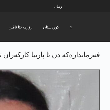
زمان
⌂
کوردستان
رۆژھەلاتا ناڤین
فه‌رمانداره‌كه‌ دن ئا پارتیا كاركه‌را