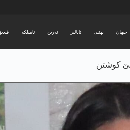
جیھان
نھێنی
ئانالیز
نەرین
نامیلکە
ڤیدیۆ
ن تێ كوشتن