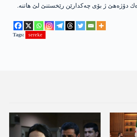
ه‌ك دۆژه‌هێ ژ بۆی چه‌كدارێن رێخستنێ لێ هاتنه‌.
Tags:
sereke