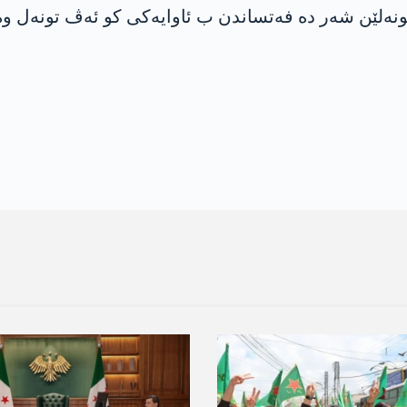
نه‌لێن شه‌ر ده‌ فه‌تساندن ب ئاوایه‌كی كو ئه‌ڤ تونه‌ل و