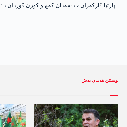
پارتیا كاركه‌ران ب سه‌دان كه‌چ و كورێ كوردان د تو
پوستێن ھەمان بەش