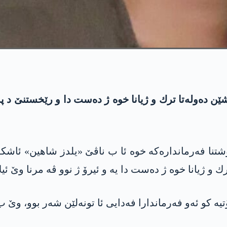
ریشێن ده‌وله‌تا ترك و ژیانا خوه‌ ژ ده‌ست دا و رێخستنێ د 
ك و ژیانا خوه‌ ژ ده‌ست دا یه‌ و ئیرۆ ژ نوو ڤه‌ مرنا وێ ئیل
یه‌ كو ئه‌و فه‌رماندارا فه‌دایی ئا تونه‌لێن شه‌ر بوو، وێ ب 