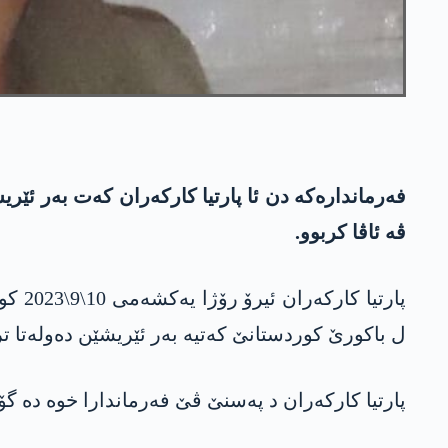
فه‌رمانداره‌كه‌ دن ئا پارتیا كاركه‌ران كه‌ت به‌ر ئێ
ڤه‌ ئاڤا كربوو.
ل باكورێ كوردستانێ كه‌تیه‌ به‌ر ئێریشێن ده‌وله‌تا تر
پارتیا كاركه‌ران د په‌سنێ ڤێ فه‌رماندارا خوه‌ ده‌ گۆت