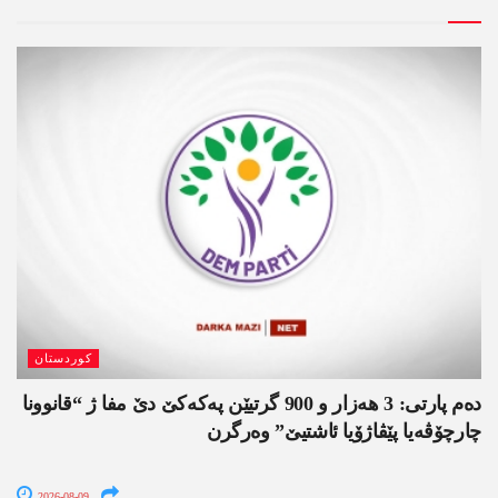
کوردستان
دەم پارتی: 3 ھەزار و 900 گرتیێن پەکەکێ دێ مفا ژ “قانوونا
چارچۆڤەیا پێڤاژۆیا ئاشتیێ” وەرگرن
2026-08-09