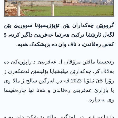
گرووپێن چەکداران یێن ئۆپۆزیسیۆنا سووریێ یێن
لگەل ئارتێشا ترکیێ ھەرێما عەفرینێ داگیر کرنە، 5
کەس رەڤاندن، د ناڤ وان دە بزیشکەک ھەیە.​
رێخستنا مافێن مرۆڤان ل عەفرینێ د راپۆرەکێ دە
بەلاڤ کر، چەکدارێن میلیشیایا پۆلیسێن لەشکەری ژ
رۆژا 5ێ ئیلۆنا 2023 ڤە در. لەزگین سالح ژ مالا وی
یا باژارێ عەفرینێ رەڤاندن و ھەتا نھا چارەنڤیسا
وی نە دیارە.
دا زانین ژی، در. لەزگین سالح بزیشکێ دلی یە و