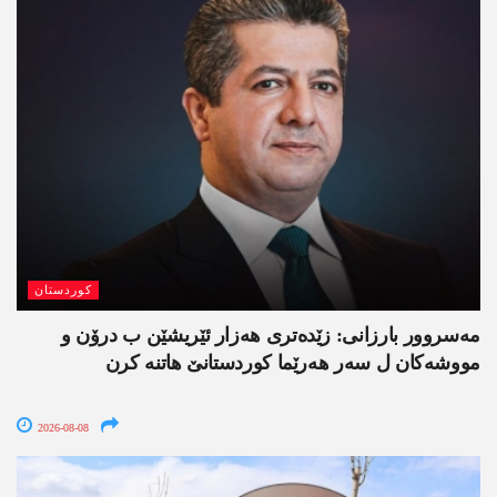
کوردستان
مەسروور بارزانی: زێدەتری ھەزار ئێریشێن ب درۆن و
مووشەکان ل سەر ھەرێما کوردستانێ ھاتنە کرن
2026-08-08