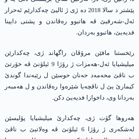
پێشتر د سالا 2018 دە ژی ژ ئالیێ چەکدارێم ئەحرار
ئەل-شەرقیێ ڤە ھاتبوو رەڤاندن و پشتی دایینا
فدیەیێ، ھاتبوو بەردان.
رێخستنا مافێن مرۆڤان راگھاند ژی، چەکدارێن
میلیشیایا ئەل-ھەمزات ژ رۆژا 9 ئیلۆنێ ڤە خۆرتێ
ب ناڤێ محەمەد حەنان حوسێن ل رێبەندا گوندێ
کیمارێ یێ ل ناڤچەیا شێرەوا رەڤاندن و ل ھەمبەر
بەردانا وی، داخوازا فدیەیێ دکن.
ھەروھا گۆت ژی، چەکدارێ میلیشیایا پۆلیسێن
لەشکەری ژ رۆژا 6 ئیلۆنێ ڤە وەلاتیێ ب ناڤێ