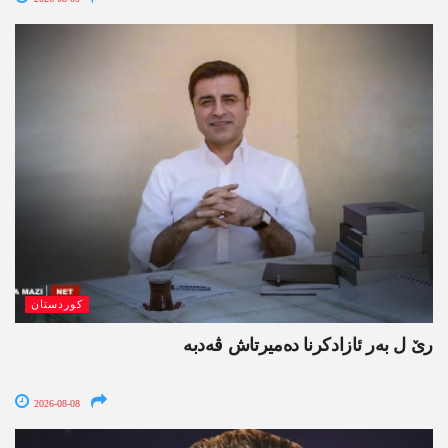
کوردستان
رێ ل بەر ئازادکرنا دەمیرتاش ڤەدبە
2026-08-08