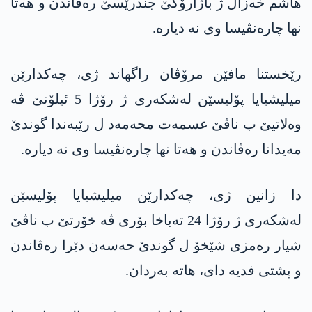
ھاشم خەزال ژ باژارۆکێ جندرێسێ رەڤاندن و ھەتا
نھا چارەنڤیسا وی نە دیارە.
رێخستنا مافێن مرۆڤان راگھاند ژی، چەکدارێن
میلیشیایا پۆلیسێن لەشکەری ژ رۆژا 5 ئیلۆنێ ڤە
وەلاتیێ ب ناڤێ عسمەت محەمەد ل رێبەندا گوندێ
مەیدانا رەڤاندن و ھەتا نھا چارەنڤیسا وی نە دیارە.
دا زانین ژی، چەکدارێن میلیشیایا پۆلیسێن
لەشکەری ژ رۆژا 24 تەباخا بۆری ڤە خۆرتێ ب ناڤێ
شیار رەمزی شێخۆ ل گوندێ حەسەن دێرا رەڤاندن
و پشتی فدیە دای، ھاتە بەردان.