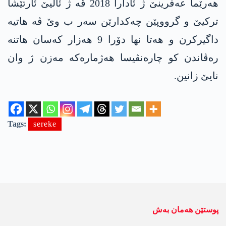
ھەرێما عەفرینێ ژ ئادارا 2018 ڤە ژ ئالیێ ئارتێشا
ترکیێ و گرووپێن چەکدارێن سەر ب وێ ڤە ھاتیە
داگیرکرن و ھەتا نھا دۆرا 9 ھەزار کەسان ھاتنە
رەڤاندن کو چارەنڤیسا ھەژمارەکە مەزن ژ وان
نایێ زانین.
Tags:
sereke
پوستێن ھەمان بەش