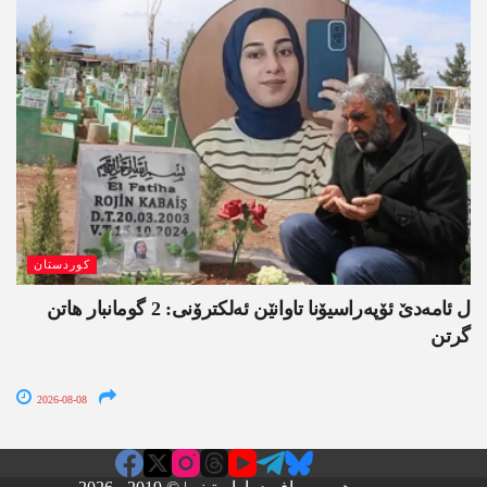
کوردستان
ل ئامەدێ ئۆپەراسیۆنا تاوانێن ئەلکترۆنی: 2 گومانبار ھاتن
گرتن
2026-08-08