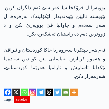
بوویەرا ل فرۆکخانەیا عەربەتێ ئەم دلگران کرین.
پێویستە ئالیێن پێوەندیدار لێکۆلینەک بەرفرەھ ل
سەر سەدەم و چاوانیا ڤێ بوویەرێ بکن و د
زووترین دەم دە راستیان ئەشکەرە بکن.
ئەم ھەر بنپێکرنا سەروەریا خاکا کوردستان و ئیراقێ
و ھەموو کریارێن نەیاسایی یێن کو دبن سەدەما
تێکدانا ئاساییش و ئارامیا ھەرێما کوردستانێ،
شەرمەزار دکن.
Tags:
sereke