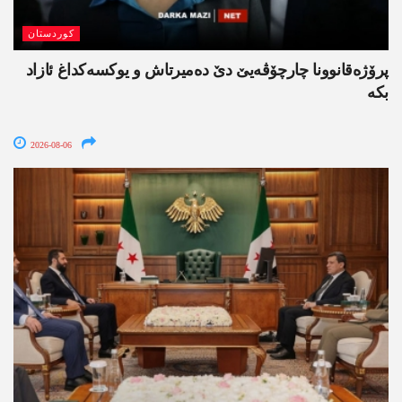
کوردستان
پرۆژەقانوونا چارچۆڤەیێ دێ دەمیرتاش و یوکسەکداغ ئازاد
بکە
2026-08-06