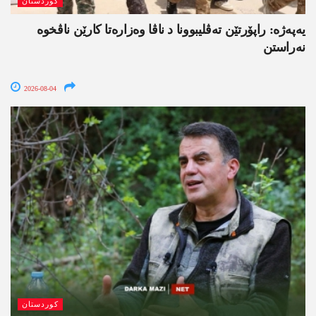
کوردستان
یەپەژە: راپۆرتێن تەڤلیبوونا د ناڤا وەزارەتا کارێن ناڤخوە
نەراستن
2026-08-04
کوردستان