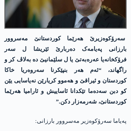
سەرۆکوەزیرێ ھەرێما کوردستانێ مەسروور
بارزانی پەیامەک دەربارێ ئێریشا ل سەر
فرۆکخانەیا عەرەبەتێ یا ل سلێمانیێ دە بەلاڤ کر و
راگھاند، “ئەم ھەر بنپێکرنا سەروەریا خاکا
کوردستان و ئیراقێ و ھەموو کریارێن نەیاسایی یێن
کو دبن سەدەما تێکدانا ئاساییش و ئارامیا ھەرێما
کوردستانێ، شەرمەزار دکن.”
پەیاما سەرۆکوەزیر مەسروور بارزانی: