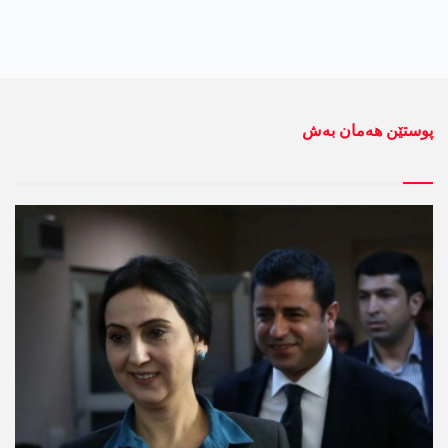
پوستێن ھەمان بەش