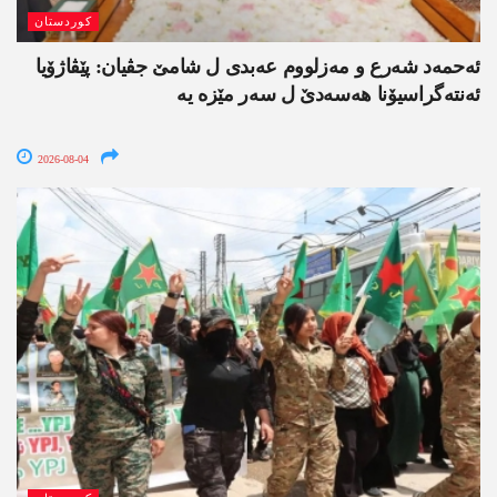
کوردستان
ئەحمەد شەرع و مەزلووم عەبدی ل شامێ جڤیان: پێڤاژۆیا
ئەنتەگراسیۆنا ھەسەدێ ل سەر مێزە یە
2026-08-04