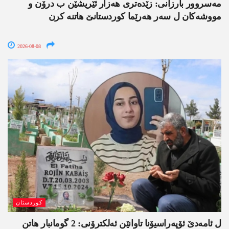
مەسروور بارزانی: زێدەتری ھەزار ئێریشێن ب درۆن و
مووشەکان ل سەر ھەرێما کوردستانێ ھاتنە کرن
2026-08-08
کوردستان
ل ئامەدێ ئۆپەراسیۆنا تاوانێن ئەلکترۆنی: 2 گومانبار ھاتن