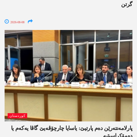
گرتن
2026-08-08
کوردستان
پارلامەنتەرێن دەم پارتیێ: یاسایا چارچۆڤەیێ گاڤا یەکەم یا
دەمۆکراسیێیە