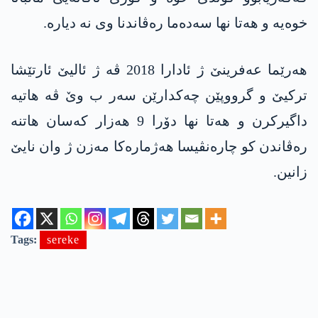
خوەیە و ھەتا نھا سەدەما رەڤاندنا وی نە دیارە.
ھەرێما عەفرینێ ژ ئادارا 2018 ڤە ژ ئالیێ ئارتێشا
ترکیێ و گرووپێن چەکدارێن سەر ب وێ ڤە ھاتیە
داگیرکرن و ھەتا نھا دۆرا 9 ھەزار کەسان ھاتنە
رەڤاندن کو چارەنڤیسا ھەژمارەکا مەزن ژ وان نایێ
زانین.
Tags:
sereke