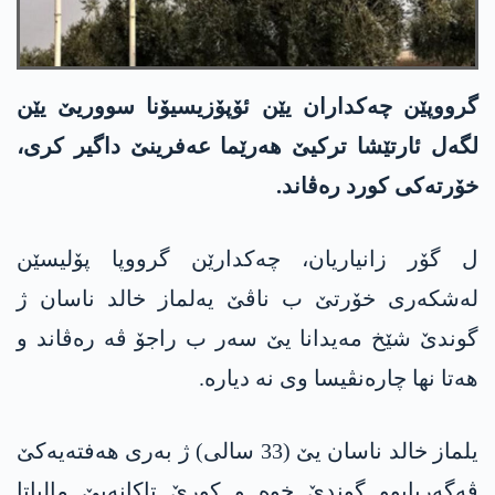
گرووپێن چەکداران یێن ئۆپۆزیسیۆنا سووریێ یێن
لگەل ئارتێشا ترکیێ ھەرێما عەفرینێ داگیر کری،
خۆرتەکی کورد رەڤاند.
ل گۆر زانیاریان، چەکدارێن گرووپا پۆلیسێن
لەشکەری خۆرتێ ب ناڤێ یەلماز خالد ناسان ژ
گوندێ شێخ مەیدانا یێ سەر ب راجۆ ڤە رەڤاند و
ھەتا نھا چارەنڤیسا وی نە دیارە.
یلماز خالد ناسان یێ (33 سالی) ژ بەری ھەفتەیەکێ
ڤەگەریابوو گوندێ خوە و کورێ تاکانەیێ مالباتا