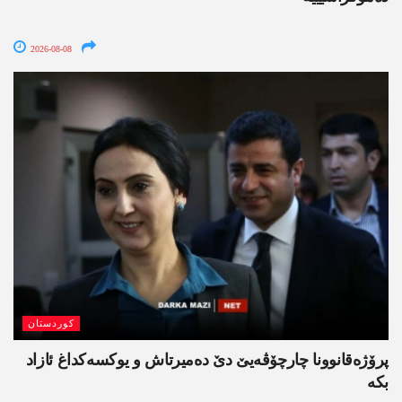
2026-08-08
کوردستان
پرۆژەقانوونا چارچۆڤەیێ دێ دەمیرتاش و یوکسەکداغ ئازاد
بکە