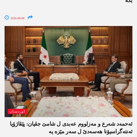
بکە
2026-08-06
کوردستان
ئەحمەد شەرع و مەزلووم عەبدی ل شامێ جڤیان: پێڤاژۆیا
ئەنتەگراسیۆنا ھەسەدێ ل سەر مێزە یە