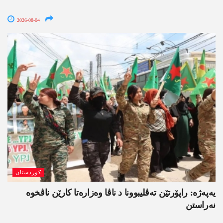
2026-08-04
کوردستان
یەپەژە: راپۆرتێن تەڤلیبوونا د ناڤا وەزارەتا کارێن ناڤخوە
نەراستن