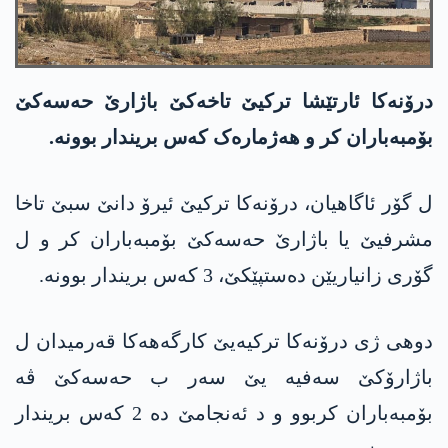
درۆنەکا ئارتێشا ترکیێ تاخەکێ باژارێ حەسەکێ
بۆمبەباران کر و ھەژمارەک کەس بریندار بوونە.
ل گۆر ئاگاهیان، درۆنەکا ترکیێ ئیرۆ دانێ سبێ تاخا
مشرفیێ یا باژارێ حەسەکێ بۆمبەباران کر و ل
گۆری زانیاریێن دەستپێکێ، 3 کەس بریندار بوونە.
دوھی ژی درۆنەکا ترکیەیێ کارگەھەکا قەرمیدان ل
باژارۆکێ سەفیە یێ سەر ب حەسەکێ ڤە
بۆمبەباران کربوو و د ئەنجامێ دە 2 کەس بریندار