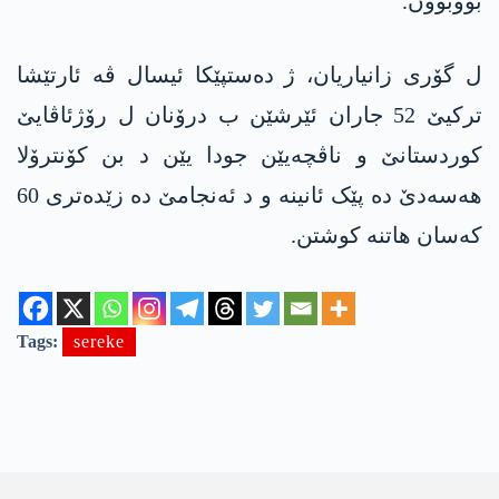
بووبوون.
ل گۆری زانیاریان، ژ دەستپێکا ئیسال ڤە ئارتێشا
ترکیێ 52 جاران ئێرشێن ب درۆنان ل رۆژئاڤایێ
کوردستانێ و ناڤچەیێن جودا یێن د بن کۆنترۆلا
ھەسەدێ دە پێک ئانینە و د ئەنجامێ دە زێدەتری 60
کەسان ھاتنە کوشتن.
Tags:
sereke