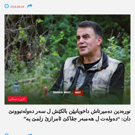
2026-08-04
کوردستان
نورەدین دەمیرتاش داخویانیێن بالکێش ل سەر دەولەتبوونێ
دان: “دەولەت ل ھەمبەر جڤاکێ ئامرازێ زلمێ یە”