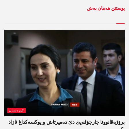
پوستێن ھەمان بەش
کوردستان
پرۆژەقانوونا چارچۆڤەیێ دێ دەمیرتاش و یوکسەکداغ ئازاد