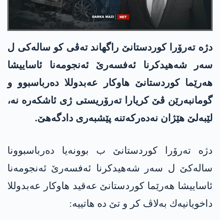
دژه‌ ته‌رۆرا كوردستانێ راگهاند ته‌ڤی كو ساله‌كی ل
سه‌ر شه‌هیدكرنا ئه‌فسه‌رێ ئه‌نجومه‌نا ئاساییشا
هه‌رێما كوردستانێ هاوكار عه‌بدوللا ده‌رباسبوو و
گومانبه‌رێن ڤێ كریارا ته‌رۆریستی ژی ئاشكه‌ره‌ نه‌،
لێبه‌لێ هێژان نه‌ده‌ركه‌تنه‌ پێشبه‌ری دادگه‌هێ.
دژه‌ ته‌رۆرا كوردستانێ ب بوونه‌یا ده‌رباسبوونا
ساله‌كێ ل سه‌ر شه‌هیدكرنا ئه‌فسه‌رێ ئه‌نجومه‌نا
ئاساییشا هه‌رێما كوردستانێ عه‌قید هاوكار عه‌بدوللا
داخویانیه‌ك به‌لاڤ كر و تێ ده‌ هاتییه‌: