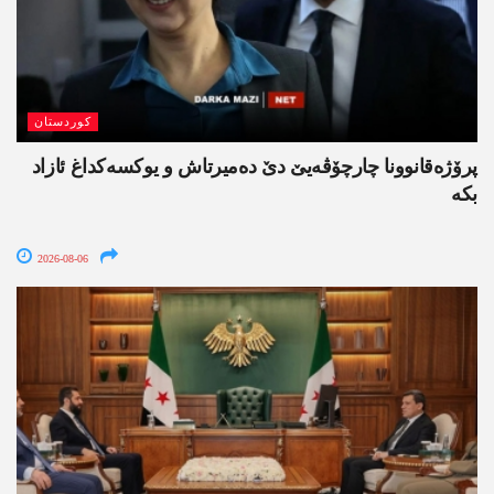
کوردستان
پرۆژەقانوونا چارچۆڤەیێ دێ دەمیرتاش و یوکسەکداغ ئازاد
بکە
2026-08-06