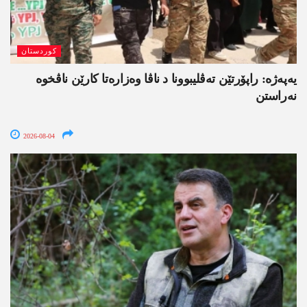
کوردستان
یەپەژە: راپۆرتێن تەڤلیبوونا د ناڤا وەزارەتا کارێن ناڤخوە
نەراستن
2026-08-04