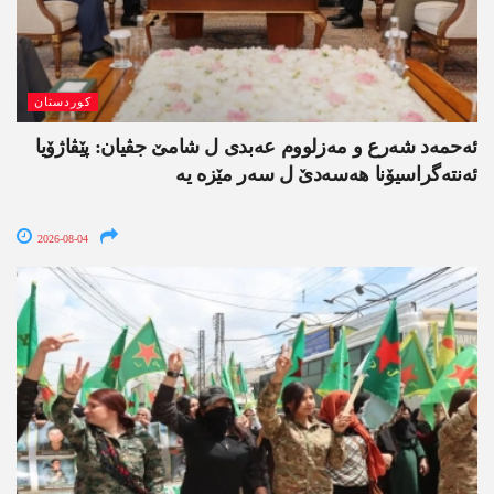
کوردستان
ئەحمەد شەرع و مەزلووم عەبدی ل شامێ جڤیان: پێڤاژۆیا
ئەنتەگراسیۆنا ھەسەدێ ل سەر مێزە یە
2026-08-04