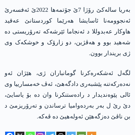
بەریا سالەکێ رۆژا 7ێ جۆتمەها 2022ێ ئەفسەرێ
ئەنجوومەنا ئاسایشا هەرێما کوردستانێ عه‌قید
هاوکار عه‌بدوللا د ئەنجاما ئێرشەکە تەرۆریستی دە
شەهید بوو و هەڤژین، دو زارۆک و خوشکەک وی
ژی بریندار بوون.
لگەل ئەشکەرەکرنا گومانباران ژی، هێژان ئه‌و
نه‌ده‌ركه‌تنه‌ پێشبه‌ری دادگه‌هێ، ئەڤ خەمسارییا وی
ئالی پێوه‌ندیدار د راده‌ستنكرنا وان ده‌ بۆ یاسایێ،
دێ رێ ل بەر بەردەوامیا ترساندن و تەرۆریزمێ د
بن ناڤێ دەزگەهێن ئەولەهیێ ده‌ ڤەکە.