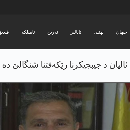
جیھان
نھێنی
ئانالیز
نەرین
نامیلکە
ڤیدیۆ
یان د جیبجیکرنا رێکەفتنا شنگالێ دە ن