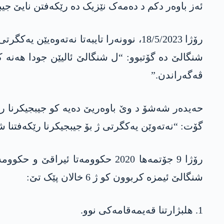
ئەز باوەر دکم د دەمەک نێزیک دە رێکەفتن نایێ جی
رۆژا 18/5/2023، نوونەرا تایبەتا نەتەو
شنگالێ دە گۆتبوو: “ل شنگالێ ئالیێن جودا ھەنە 
ڤەگەراندن.”
حەیدەر شەشۆ د وێ باوەریێ دەیە کو جیبجیکرنا ر
گۆت: “نەتەوێن یەکگرتی ژ بۆ جیبجیکرنا رێکەفتنا 
رۆژا 9 جۆتمەھا 2020 حکوومەتا 
شنگالێ ئیمزە کربوون کو ژ 6 خالان پێک تێ:
1. ھلبژارتنا قەیمەقامەکی نوو.