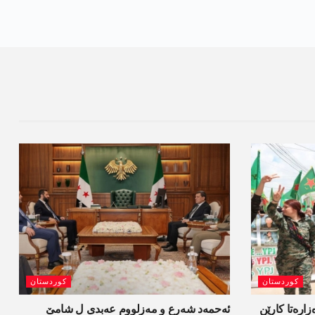
کوردستان
کوردستان
ەزارەتا کارێن
ئەحمەد شەرع و مەزلووم عەبدی ل شامێ