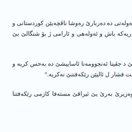
شا ناڤدەولەتی دە دەربارێ رەوشا ناڤچەیێن کوردستانی و
ەریەکە باش و ئەولەھی و ئارامی ژ بۆ شنگالێ بێ
 د جڤینا ئەنجوومەنا ئاساییشێ دە بەحس کریە و
ت فشار ل ئالیێن رێکەفتنێ نەکریە.”
 سەرۆکوەزیرێ بەرێ یێ ئیراقێ مستەفا کازمی رێکەفتنا