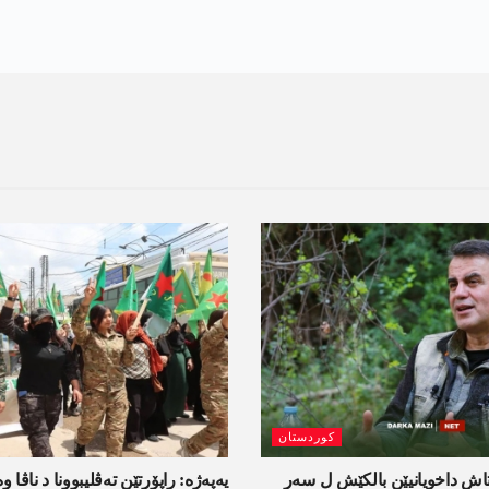
کوردستان
اش داخویانیێن بالکێش ل سەر
یەپەژە: راپۆرتێن تەڤلیبوونا د ناڤا و