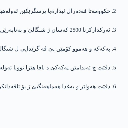
2. حکوومەتا فەدەرال ئیدارەیا پرسگرێکێن ئەولەھیێ دکە.
3. ئەرکدارکرنا 2500 کەسان ژ شنگالێ و پەنابەرێن وێ و ئاڤاکرنا ھێزەکە نوو.
4. پەکەکە و ھەموو کۆمێن پێ ڤە گرێدایی ل شنگالێ نەمینن.
5. دڤێت چ ئەندامێن پەکەکێ د ناڤا ھێزا نوویا ئەولەھیێ دە نەین گرتن.
6. دڤێت ھەولێر و بەغدا ھەماھەنگیێ ژ بۆ ئاڤەدانکرن و برێڤەبرنا شنگالێ بکن.