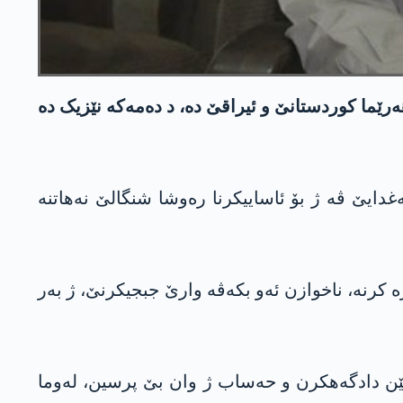
ھەرێما کوردستانێ و ئیراقێ دە، د دەمەکە نێزیک دە
دایێ ڤە ژ بۆ ئاساییکرنا رەوشا شنگالێ نەھاتنە
 کرنە، ناخوازن ئەو بکەڤە وارێ جبجیکرنێ، ژ بەر
ێن دادگەهکرن و حەساب ژ وان بێ پرسین، لەوما