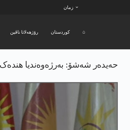
زمان
⌂
کوردستان
رۆژھەلاتا ناڤین
حەیدەر شەشۆ: بەرژەوەندیا ھندەک ئال