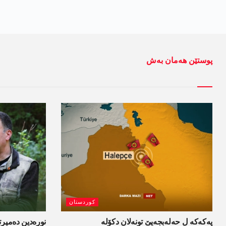
پوستێن ھەمان بەش
کوردستان
پەکەکە ل حەلەبجەیێ تونەلان دکۆلە
نورەدین دەمیرت