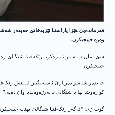
فەرماندەیێ ھێزا پاراستنا ئێزیدخانێ حەیدەر شەشۆ د
وەرە جیبجیکرن.
سێ سال ب سەر ئیمزەکرنا رێکەفتنا شنگالێ رە دەر
جیبجیکرن.
حەیدەر شەشۆ دەربارێ ئاستەنگیێن ل پێش رێکەفتنێ 
کو رەوشا نھا یا شنگالێ د بەرژەوەندیا وان دەیە.”
گۆت ژی: “ئەگەر رێکەفتنا شنگالێ بهێت جیبجیکر