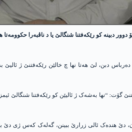
وور دبینە کو رێکەفتنا شنگالێ یا د ناڤبەرا حکوومەتا 
باس دبن، لێ ھەتا نھا چ خالێن رێکەفتنێ ژ ئالیێ بەغ
گۆت: “نھا بەشەک ژ ئالیێن کو رێکەفتنا شنگالێ ئیمزە
ن، دێ ھندەک ئالی زرارێ ببینن، گەلەک کەس ژی دێ ب