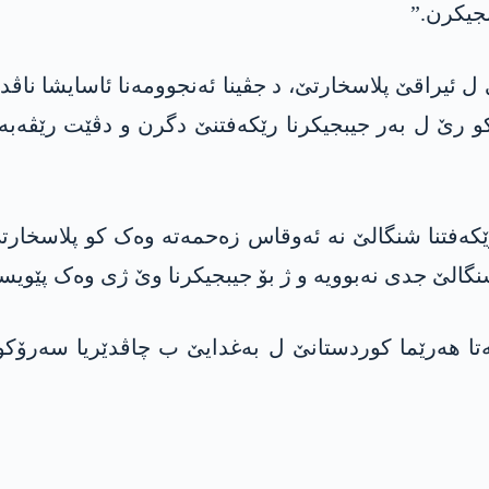
بجیکرن.”
ەیێن یەکگرتی ل ئیراقێ پلاسخارتێ، د جڤینا ئەنجوومەنا ئاسای
کو رێ ل بەر جیبجیکرنا رێکەفتنێ دگرن و دڤێت رێڤەب
ێکەفتنا شنگالێ نە ئەوقاس زەحمەتە وەک کو پلاسخارتێ
شنگالێ جدی نەبوویە و ژ بۆ جیبجیکرنا وێ ژی وەک پێویس
ئیراقێ و حکوومەتا ھەرێما کوردستانێ ل بەغدایێ ب چاڤدێریا