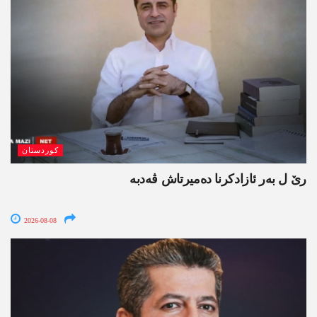
کوردستان
رێ ل بەر ئازادکرنا دەمیرتاش ڤەدبە
2026-08-08