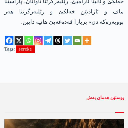
خەلکێ و ئانینا ئارامیێ، رێلبەرگرتنا تاوانان، پاراستنا
ماف و ئازادیێن خەلکێ و رێلبەرگرتنا هەر
بوویەرەکە دن» بریارا قه‌ده‌غه‌یێ هاتیە دایین.
Tags:
sereke
پوستێن ھەمان بەش