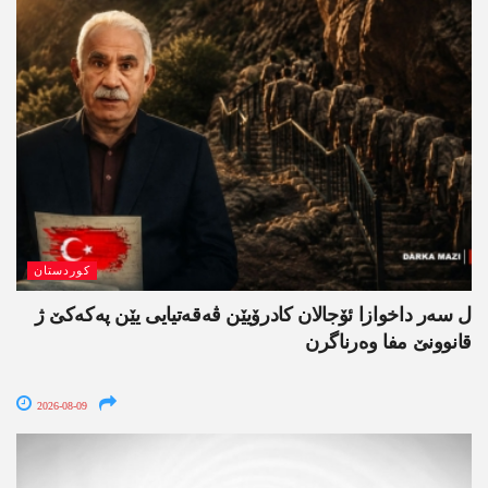
کوردستان
ل سەر داخوازا ئۆجالان کادرۆیێن ڤەقەتیایی یێن پەکەکێ ژ
قانوونێ مفا وەرناگرن
2026-08-09