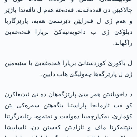
چالاکیێن دن قه‌ده‌غه‌نە، قه‌ده‌غه‌ هەم ل ناڤەندا باژێر
و هەم ژی ل قەزایێن دێرسمێ هەیە، پارێزگاریا
دیلۆکێ ژی ب داخویەنیەکێ بریارا قه‌ده‌غه‌یێ
راگهاند.
ل باکورێ کوردستانێ بریارا قه‌ده‌غه‌یێ یا سێیەمین
ژی ل پارێزگەها چەولیگێ هات دایین.
د داخویانیێن هەر سێ پارێزگەهان دە تێ ئیدیعاکرن
کو «ب ئارمانجا پاراستنا بنگەهێن سەرەکی یێن
کۆمارێ، یەکپارچەییا دەولەت و نەتەوە، رێلبەرگرتنا
بنپێنەکرنا ماف و ئازادیێن کەسێن دن، ئاساییشا