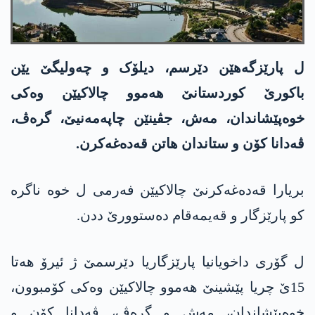
ل پارێزگەهێن دێرسم، دیلۆک و چەولیگێ یێن
باکورێ کوردستانێ هەموو چالاکیێن وەکی
خوەپێشاندان، مەش، جڤینێن چاپەمەنیێ، گرەڤ،
ڤەدانا کۆن و ستاندان هاتن قه‌ده‌غه‌کرن.
بریارا قه‌ده‌غه‌کرنێ چالاکیێن فەرمی ل خوە ناگرە
کو پارێزگار و قەیمەقام دەستوورێ ددن.
ل گۆری داخویانیا پارێزگاریا دێرسمێ ژ ئیرۆ هەتا
15ێ چریا پێشینێ هەموو چالاکیێن وەکی کۆمبوون،
خوەپێشاندان، مەش و گرەڤ، ڤەدانا کۆن و