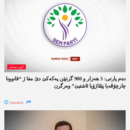
کوردستان
دەم پارتی: 3 ھەزار و 900 گرتیێن پەکەکێ دێ مفا ژ “قانوونا
چارچۆڤەیا پێڤاژۆیا ئاشتیێ” وەرگرن
2026-08-09