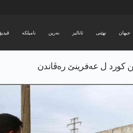
جیھان
نھێنی
ئانالیز
نەرین
نامیلکە
ڤیدیۆ