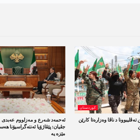
کوردستان
 تەڤلیبوونا د ناڤا وەزارەتا کارێن
ئەحمەد شەرع و مەزلووم عەبدی 
جڤیان: پێڤاژۆیا ئەنتەگراسیۆنا ھ
مێزە یە