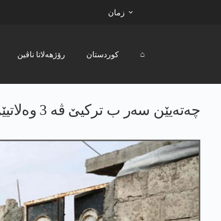
زمان
⌂
کوردستان
رۆژھەلاتا ناڤین
چەتەیێن سەر ب ترکیێ ڤە 3 وەلاتیێن کورد ل عەفرینێ رەڤاندن