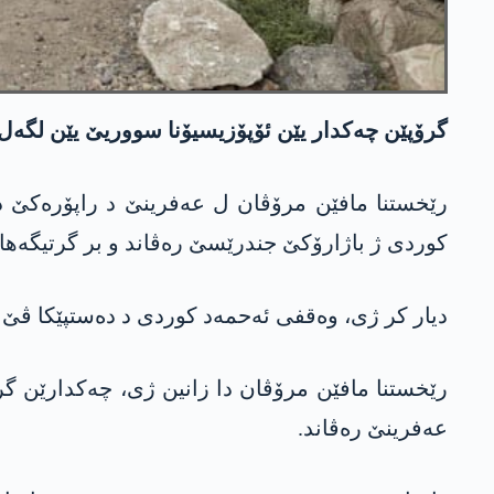
گرۆپێن چەکدار یێن ئۆپۆزیسیۆنا سووریێ یێن لگەل ئارتێشا ترکی
کوردی ژ باژارۆکێ جندرێسێ رەڤاند و بر گرتیگەھا
دیار کر ژی، وەقفی ئەحمەد کوردی د دەستپێکا ڤێ 
عەفرینێ رەڤاند.