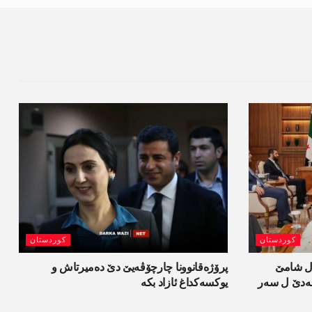
کوردستان
کوردستان
ل شامێ
پرۆژەقانوونا چارچۆڤەیێ دێ دەمیرتاش و
ەسەدێ ل سەر
یوکسەکداغ ئازاد بکە