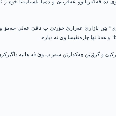
 دە ڤەگەریابوو عەفرینێ و دەما ناسنامەیا خوە ژ ئ
ی” یێن باژارێ عەزازێ خۆرتێ ب ناڤێ عەلی حەمۆ بیلا
و ھەتا نھا چارەنڤیسا وی نە دیارە.