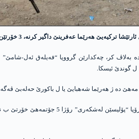
ەیێ ھەرێما عەفرینێ داگیر کرنە، 3 خۆرتێن کورد رەڤاندن.
 ل گوندێ ئیسکا.
مەھێ دە ژ ھەرێما شەھبایێ یا ل باکورێ حەلەبێ ڤەگەر
رێخستنا مافێن مرۆڤان دا زانین ژی، چەکدارێ