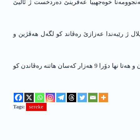
ەنجوومەنا خوەجھییا عەفرینێ دەردخست ژ ئالیێ
ل ژ رێبەندا عەزازێ رەڤاند کو لگەل ھەڤژین و
ھەرێما عەفرینێ ژ ئادارا 2018 ڤە ژ ئالیێ ئارتێشا ترکیێ و گرۆپێن چەکدارێن سەر ب وێ ڤە ھاتیە داگیرکرن و ھەتا نھا دۆرا 9 ھەزار کەسان ھاتنە رەڤاندن کو
Tags:
sereke