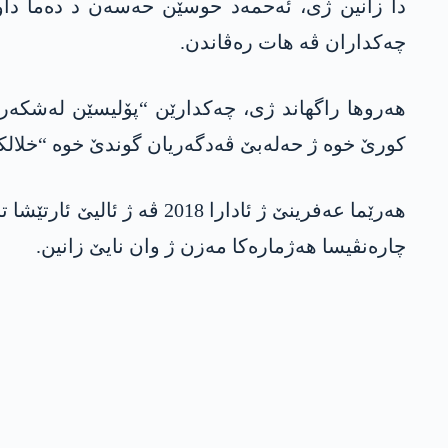
دا زانین ژی، ئەحمەد حوسێن حەسەن د دەما داوی
چەکداران ڤە ھات رەڤاندن.
ھەروھا راگھاند ژی، چەکدارێن “پۆلیسێن لەشکەر
کورێ خوە ژ حەلەبێ ڤەدگەریان گوندێ خوە “خلالکا” 
چارەنڤیسا ھەژمارەکا مەزن ژ وان نایێ زانین.