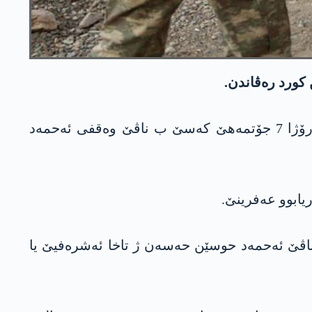
رێخستنا مافێن مرۆڤان ل عەفرینێ د راپۆرەکێ دە بەلاڤ کر، چەکدارێن گرووپا “فەیلەق ئەل-شامێ” رۆژا 7 جۆتمەھێ کەسێ ب ناڤێ وەقفی ئەحمەد
یابوو عەفرینێ.
ن گرۆپا “پۆلیسێن لەشکەری” رۆژا 5 جۆتمەھێ خۆرتێ ب ناڤێ ئەحمەد حوسێن حەسەن ژ تاخا ئەشرەفیێ یا