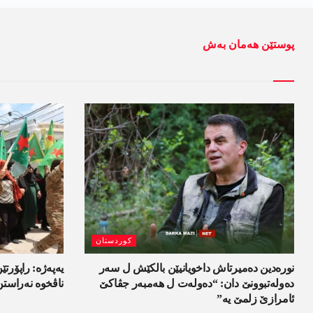
پوستێن ھەمان بەش
کوردستان
نورەدین دەمیرتاش داخویانیێن بالکێش ل سەر
یەپەژە: راپۆرتێن
دەولەتبوونێ دان: “دەولەت ل ھەمبەر جڤاکێ
ناڤخوە نەراستن
ئامرازێ زلمێ یە”