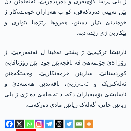
ژ بلی پرسا کۆچبەری و دەربدەریێ، ئەنجامێن دن
یێن نەیینی دەردکەڤن، کو ب هەزاران خوەندەکار ژ
خوەندنێ بێپار دمینن، هەروها رێژەیا بێواری و
بێکاریێ ژی زێدە دبە.
ئارتێشا ترکیەیێ ژ پشتی تەقینا ل ئەنقەرەیێ، ژ
رۆژا 5ێ جۆتمەهێ ڤە ناڤچەیێن جودا یێن رۆژئاڤایێ
کوردستانێ، سازیێن خزمەتکاریێ، وەستگەهێن
ئەلەکتریک و ئەنەرژیێ، ناڤەندێن هه‌سه‌دێ و
ئاسایشێ بۆمبەباران دکە، د ئەنجامێ دە ژی ژ بلی
زیانێن جانی، گەلەک زیانێن مادی دەرکەتنە.