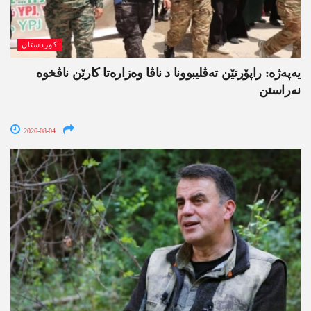
کوردستان
یەپەژە: راپۆرتێن تەڤلیبوونا د ناڤا وەزارەتا کارێن ناڤخوە
نەراستن
2026-08-04