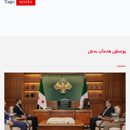
Tags:
sereke
پوستێن ھەمان بەش