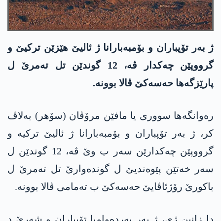
ژ بەر تۆپباران و بۆمبەبارانا ژ ئالیێ هێزێن ترکیێ و
گرووپێن چەکدار ڤە، 12 گوندێن تل تەمرێ ل
پارێزگەها حه‌سه‌كێ ڤالا بوونە.
رەوانگەها سووری یا مافێن مرۆڤان (سۆهر) بەلاڤ
کر، ژ بەر تۆپباران و بۆمبەبارانا ژ ئالیێ ترکیە و
گرووپێن چەکدارێن سەر ب وێ ڤە، 12 گوندێن ل
سەر خەتێن پێوەندیێ ل گوندەوارێ تل تەمرێ ل
باکورێ رۆژئاڤایێ حه‌سه‌كێ ب تەمامی ڤالا بوونە.
دا زانین ژی، ژ بەر بەردەوامیا تۆپباران و شەرێ د