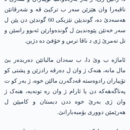
ناڤبەرا وان هێزێن سەر ب ترکیێ ڤە و شەرڤانێن
هه‌سه‌دێ دە، گوندیێن نێزیکی 60 گوندێن دن یێن ل
سەر خەتێن پێوەندیێ ل گوندەوارێن ئەبوو راسێن و
تل تەمرێ ژی د ناڤا ترس و خۆفێ دە دژین.
ئاماژە ب وێ دا، ب سەدان مالباتێن دەربدەر بێ
مال مانە، هنەک ژ وان ل دەرڤە رادزێن و پشتی کو
تۆپباران رادوەستە ڤەدگەرن مالێن خوە، ژ بەر کو ت
پەناگەهەکە دن یا ئارام ژ وان رە تونەیە، هنەک ژ
وان ژی بەرێ خوە ددن دبستان و کامپێن ل
هەرێمێن دووری بۆمبەبارانێ.