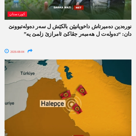
کوردستان
نورەدین دەمیرتاش داخویانیێن بالکێش ل سەر دەولەتبوونێ
دان: “دەولەت ل ھەمبەر جڤاکێ ئامرازێ زلمێ یە”
2026-08-04