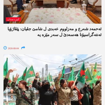
کوردستان
ئەحمەد شەرع و مەزلووم عەبدی ل شامێ جڤیان: پێڤاژۆیا
ئەنتەگراسیۆنا ھەسەدێ ل سەر مێزە یە
2026-08-04