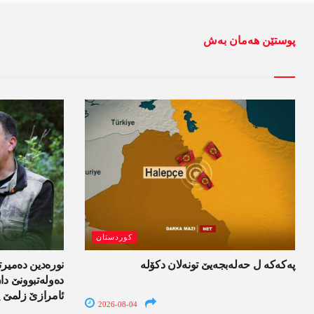
پوستێن ھەمان بەش
کوردستان
پەکەکە ل حەلەبجەیێ تونەلان دکۆلە
نورەدین دەمیرت
دەولەتبوونێ د
ئامرازێ زلمێ ی
2026-08-04