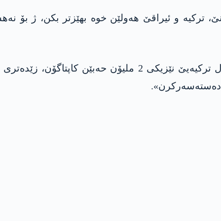
 ترکیە و ئیراقێ هەولێن خوە بهێزتر بکن، ژ بۆ نەهشتن
ە دەستەسەرکرن».