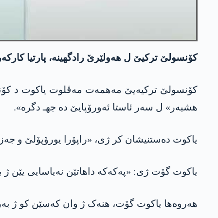
کۆنسولێ ترکیێ ل هەولێرێ رادگهینە، پارتیا کارکەرێن
کۆنسولێ ترکیەیێ مەهمەت مەڤلوت یاکوت د کۆنفەران
هشبه‌ر» ل سەر ئاستا ئەورۆپایێ دە جهـ دگرە».
یاکوت دەستنیشان کر ژی، «راپۆرا یورۆپۆلێ و جەزا
یاکوت گۆت ژی: «په‌كه‌كه‌ داهاتێن نەیاسایی یێن ژ 
هەروه‌ها یاکوت گۆت، هنەک ژ وان کەسێن کو ژ بەر ب