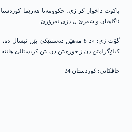
یاکوت داخواز کر ژی، حکوومەتا هەرێما کوردستانێ،
ئاگاهیان و شەرێ ل دژی تەرۆرێ.
کیلۆگرامێن دن ژ جورەیێن دن یێن کریستالێ هاتن
چاڤکانی: کوردستان 24