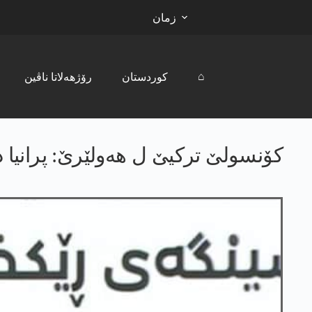
زمان
⌂
کوردستان
رۆژھەلاتا ناڤین
کۆنسولێ ترکیێ ل هەولێرێ: پرانیا داه