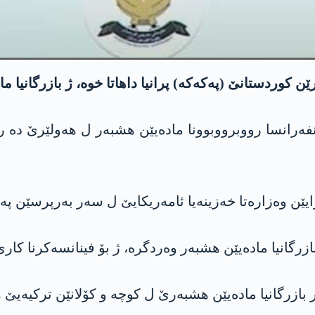
 کوردستانێ (په‌كه‌كه‌) پرانیا داهاتا خوە، ژ بازرگانیا 
سا رووبرووبوونا مادەیێن هشبەر ل هەولێرێ دە راگهاند
یێن وەزارەتا خەزینەیا ئامەریکایێ ل سەر بەرپرسێن په
بازرگانیا مادەیێن هشبه‌ر وەردگرە، ژ بۆ فینانسەکرنا کا
ازرگانیا مادەیێن هشبه‌رێ ل کوچە و کۆلانێن ترکیەیێ ها