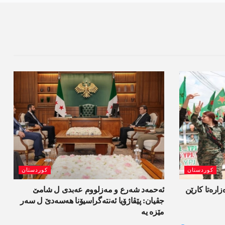
کوردستان
کوردستان
ەزارەتا کارێن
ئەحمەد شەرع و مەزلووم عەبدی ل شامێ
جڤیان: پێڤاژۆیا ئەنتەگراسیۆنا ھەسەدێ ل سەر
مێزە یە