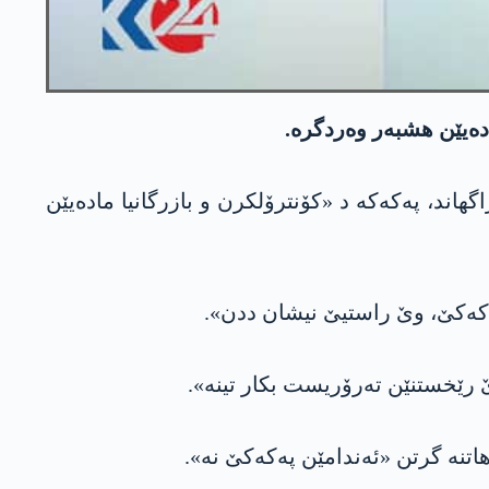
مادەیێن هشبەر وەردگرە.
، په‌كه‌كه‌ د «کۆنترۆلکرن و بازرگانیا مادەیێن
‌كه‌كێ، وێ راستیێ نیشان ددن».
رێ رێخستنێن تەرۆریست بکار تینە».
تنە گرتن «ئەندامێن په‌كه‌كێ نە».