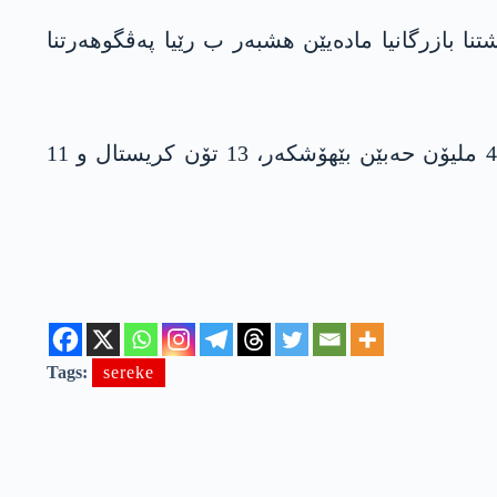
ا بازرگانیا مادەیێن هشبه‌ر ب رێیا پەڤگوهەرتنا
گۆت ژی: «د 8 مەهێن دەستپێکێ یێن ئیسال دە، ل ترکیەیێ نێزیکی 2 ملیۆن حەبێن کاپتاگۆن، زێدەتری 4 ملیۆن حەبێن بێهۆشکەر، 13 تۆن کریستال و 11
Tags:
sereke