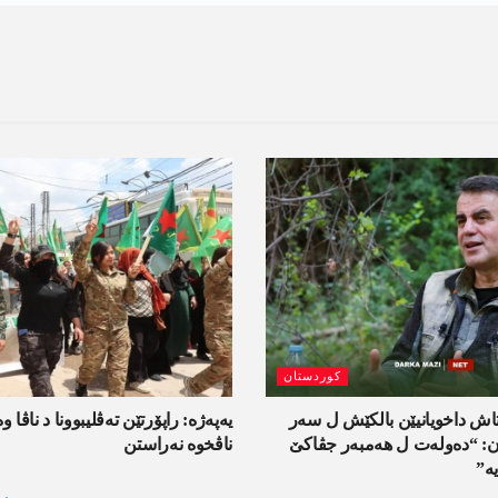
کوردستان
اش داخویانیێن بالکێش ل سەر
یەپەژە: راپۆرتێن تەڤلیبوونا د ناڤا و
ان: “دەولەت ل ھەمبەر جڤاکێ
ناڤخوە نەراستن
ە”