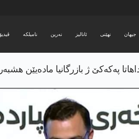
جیھان
نھێنی
ئانالیز
نەرین
نامیلکە
ڤیدیۆ
اتا په‌كه‌كێ ژ بازرگانیا مادەیێن هشبه‌ر