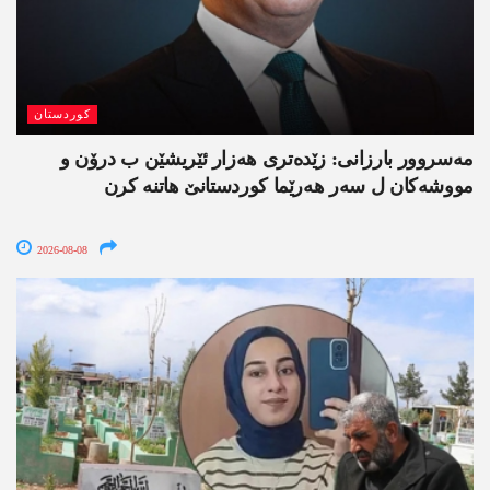
کوردستان
مەسروور بارزانی: زێدەتری ھەزار ئێریشێن ب درۆن و
مووشەکان ل سەر ھەرێما کوردستانێ ھاتنە کرن
2026-08-08