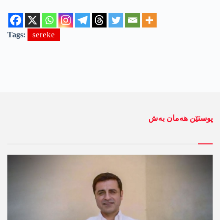
Tags:
sereke
پوستێن ھەمان بەش