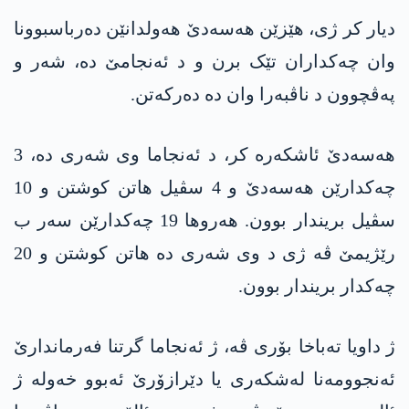
دیار کر ژی، هێزێن هه‌سه‌دێ هەولدانێن دەرباسبوونا
وان چەکداران تێک برن و د ئەنجامێ دە، شەر و
پەڤچوون د ناڤبەرا وان دە دەرکەتن.
هه‌سه‌دێ ئاشکەرە کر، د ئەنجاما وی شەری دە، 3
چەکدارێن هه‌سه‌دێ و 4 سڤیل هاتن کوشتن و 10
سڤیل بریندار بوون. هەروها 19 چەکدارێن سەر ب
رێژیمێ ڤە ژی د وی شەری دە هاتن کوشتن و 20
چەکدار بریندار بوون.
ژ داویا تەباخا بۆری ڤە، ژ ئەنجاما گرتنا فەرماندارێ
ئەنجوومەنا لەشکەری یا دێرازۆرێ ئەبوو خەولە ژ