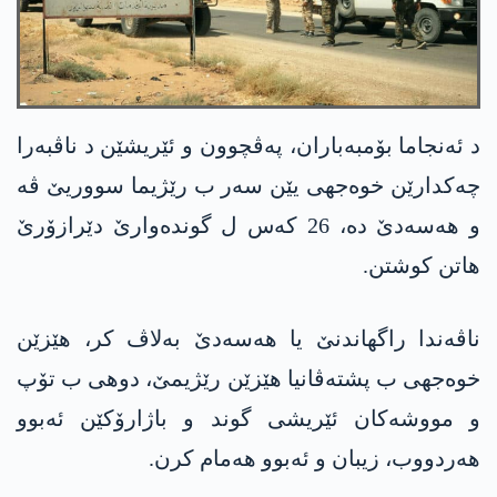
د ئەنجاما بۆمبەباران، پەڤچوون و ئێریشێن د ناڤبەرا
چەکدارێن خوەجهی یێن سەر ب رێژیما سووریێ ڤە
و هه‌سه‌دێ دە، 26 کەس ل گوندەوارێ دێرازۆرێ
هاتن کوشتن.
ناڤەندا راگهاندنێ یا هه‌سه‌دێ بەلاڤ کر، هێزێن
خوەجهی ب پشتەڤانیا هێزێن رێژیمێ، دوهی ب تۆپ
و مووشەکان ئێریشی گوند و باژارۆکێن ئەبوو
هەردووب، زیبان و ئەبوو هەمام کرن.