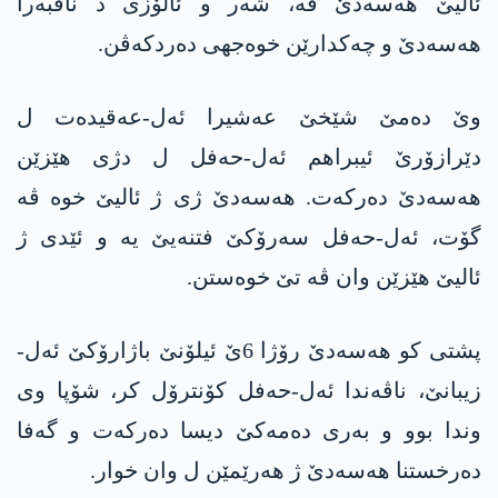
ئالیێ هه‌سه‌دێ ڤە، شەر و ئالۆزی د ناڤبەرا
هه‌سه‌دێ و چەکدارێن خوەجهی دەردکەڤن.
وێ دەمێ شێخێ عەشیرا ئەل-عەقیدەت ل
دێرازۆرێ ئیبراهم ئەل-حەفل ل دژی هێزێن
هه‌سه‌دێ دەرکەت. هه‌سه‌دێ ژی ژ ئالیێ خوە ڤە
گۆت، ئەل-حەفل سەرۆکێ فتنەیێ یە و ئێدی ژ
ئالیێ هێزێن وان ڤە تێ خوەستن.
پشتی کو هه‌سه‌دێ رۆژا 6ێ ئیلۆنێ باژارۆکێ ئەل-
زیبانێ، ناڤەندا ئەل-حەفل کۆنترۆل کر، شۆپا وی
وندا بوو و بەری دەمەکێ دیسا دەرکەت و گەفا
دەرخستنا هه‌سه‌دێ ژ هەرێمێن ل وان خوار.