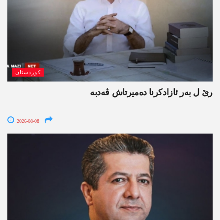
کوردستان
رێ ل بەر ئازادکرنا دەمیرتاش ڤەدبە
2026-08-08