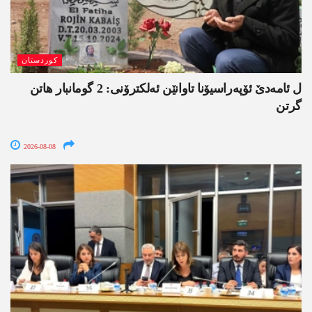
کوردستان
ل ئامەدێ ئۆپەراسیۆنا تاوانێن ئەلکترۆنی: 2 گومانبار ھاتن
گرتن
2026-08-08