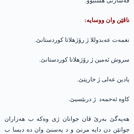
ڤه‌شارتی هشتبوو.
ناڤێن وان ووسایه‌:
نعمه‌ت عه‌بدوللا ژ رۆژهلاتا كوردستانێ.
سروش ئه‌مین ژ رۆژهلاتا كوردستانێ.
یادین عه‌لی ژ خارپتێ.
كاوه‌ ئه‌حمه‌د ژ دربێسیێ.
هه‌په‌گێ به‌رێ ڤان جوانان ژی وه‌كه‌ ب هه‌زاران
جوانێن دن دایه‌ مرنێ و د په‌سنێ وان ده‌ دیسا ب