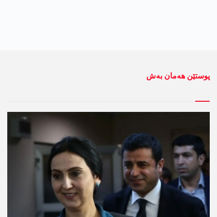
پوستێن ھەمان بەش