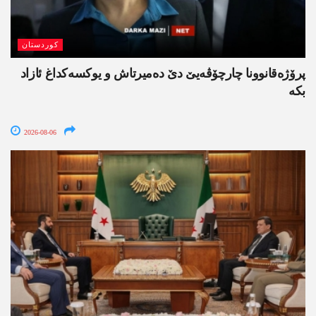
کوردستان
پرۆژەقانوونا چارچۆڤەیێ دێ دەمیرتاش و یوکسەکداغ ئازاد
بکە
2026-08-06