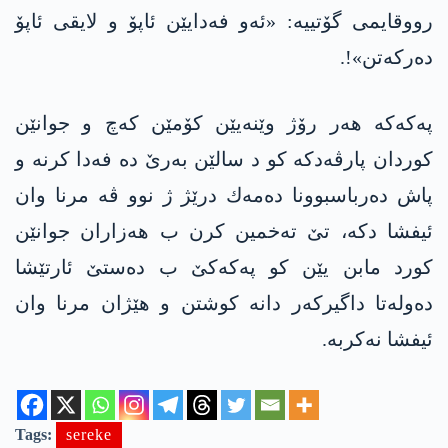
رووقایمی گۆتییه‌: «ئه‌و فه‌دایێن ئاپۆ و لایقی ئاپۆ
ده‌ركه‌تن»!.
په‌كه‌كه‌ هه‌ر رۆژ وێنه‌یێن كۆمێن كه‌چ و جوانێن
كوردان پارڤه‌دكه‌ كو د سالێن به‌رێ ده‌ فه‌دا كرنه‌ و
پاش ده‌رباسبوونا ده‌مه‌ك درێژ ژ نوو ڤه‌ مرنا وان
ئیفشا دكه‌، تێ ته‌خمین كرن ب هه‌زاران جوانێن
كورد مابن یێن كو په‌كه‌كێ ب ده‌ستێ ئارتێشا
ده‌وله‌تا داگیركه‌ر دانه‌ كوشتن و هێژان مرنا وان
ئیفشا نه‌كربه‌.
Tags:
sereke