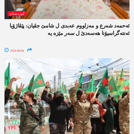
کوردستان
ئەحمەد شەرع و مەزلووم عەبدی ل شامێ جڤیان: پێڤاژۆیا
ئەنتەگراسیۆنا ھەسەدێ ل سەر مێزە یە
2026-08-04