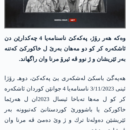
وه‌كه‌ هه‌ر رۆژ، په‌كه‌كێ ناسنامه‌یا 4 چه‌كدارێن دن
ئاشكه‌ره‌ كر كو دو مه‌هان به‌رێ ل خاكوركێ كه‌تنه‌
به‌ر ئێریشان و ژ نوو ڤه‌ ئیرۆ مرنا وان راگهاند.
هه‌په‌گێ باسكێ له‌شكه‌ری یێ په‌كه‌كێ، دوهـ رۆژا
ئینی 3/11/2023 ناسنامه‌یا 4 جوانێن كوردان ئاشكه‌ره‌
كر كو ل مه‌ها ته‌باخا ئیسال 2023ان ل هه‌رێما
خاكوركێ یا باشوورێ كوردستانێ كه‌تبوونه‌ به‌ر
ئێریشێن ده‌وله‌تا ترك و ژ وێ ده‌مێ ڤه‌ مرنا وان