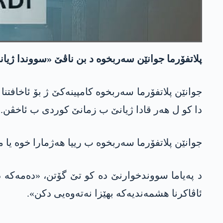
پلاتفۆرما جوانێن سەربخوە د بن ناڤێ «سووندا ژیانا
دا کو ل هەر قادا ژیانێ ب زمانێ کوردی ب ئاخڤن.
جوانێن پلاتفۆرما سەربخوە ب رییا هەژمارا خوە یا مە
د پەیاما سووندخوارنێ دە کو تێ گۆتن، «دەمەکە درێ
ئاڤاکرنا هشمەندیەکە بهێزا نەتەوەیی دکن».