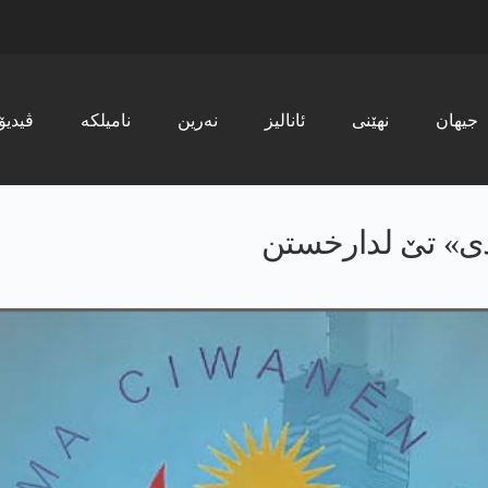
جیھان
نھێنی
ئانالیز
نەرین
نامیلکە
ڤیدیۆ
ردی» تێ لدارخستن