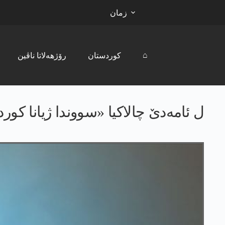
زمان
⌂
کوردستان
رۆژھەلاتا ناڤین
ل ئامه‌دێ چالاکیا «سووندا ژیانا کو