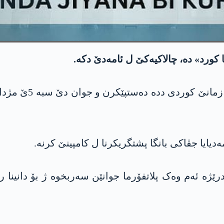
 کورد» دە، چالاکیەکێ ل ئامه‌دێ دکە.
جوانێن پلاتفۆرما س
دیایا جڤاکی بانگا پشتگریکرنا ل کامپینێ کرنە.
ژە ئەم وەک پلاتفۆرما جوانێن سەربخوە ژ بۆ دانینا رێب