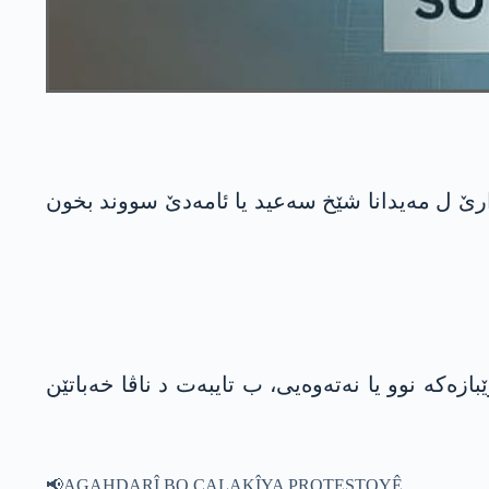
ەربخوە کامپینەکێ ژ بۆ ئاخافتنا زمانێ کوردی ددە دەستپێکرن و جوان دێ سبە 5ێ مژدارێ ل مەیدانا شێخ سەعید یا ئامه‌دێ سووند بخون
ازەکە نوو یا نەتەوەیی، ب تایبەت د ناڤا خەباتێن
📢AGAHDARÎ BO ÇALAKÎYA PROTESTOYÊ