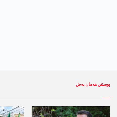
پوستێن ھەمان بەش