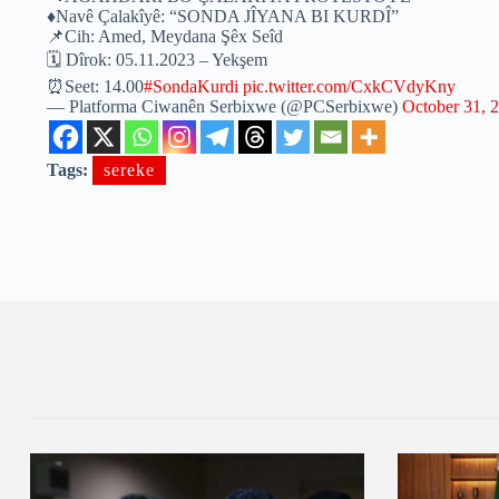
♦️Navê Çalakîyê: “SONDA JÎYANA BI KURDÎ”
📌Cih: Amed, Meydana Şêx Seîd
🗓️ Dîrok: 05.11.2023 – Yekşem
⏰Seet: 14.00
#SondaKurdi
pic.twitter.com/CxkCVdyKny
— Platforma Ciwanên Serbixwe (@PCSerbixwe)
October 31, 
Tags:
sereke