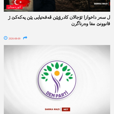
کوردستان
ل سەر داخوازا ئۆجالان کادرۆیێن ڤەقەتیایی یێن پەکەکێ ژ
قانوونێ مفا وەرناگرن
2026-08-09