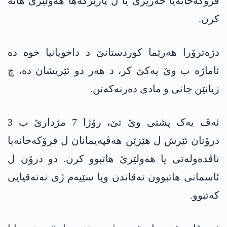
فرۆکەخانەیا حەریرێ یا ل پارێزگەھا ھەولێرێ ھاتە
کرن.
دژەترۆرا ھەرێما کوردستانێ د داخویانیا خوە دە
ئاماژە ب وێ یەکێ کر، د ھەر دو ئێریشان دە، چ
زیانێن جانی و مادی دەرنەکەتن.
ئەڤ یەک پشتی وێ تێ، رۆژا 7 مژدارێ ب 3
درۆنان ئێرش ل ھێزێن ھەڤپەیمانان ل فرۆکەخانەیا
ناڤدەولەتی یا ھەولێرێ ھاتبوو کرن. دو درۆن ل
ئاسمانی ھاتبوون تەقاندن ویا سێیەم ژی نەتەقیایی
کەتبوو.