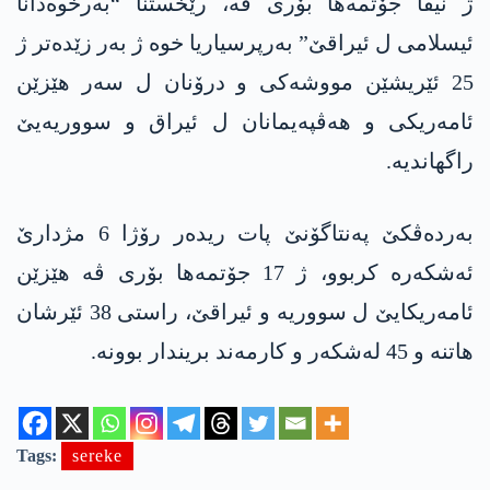
ژ نیڤا جۆتمەھا بۆری ڤە، رێخستنا “بەرخوەدانا
ئیسلامی ل ئیراقێ” بەرپرسیاریا خوە ژ بەر زێدەتر ژ
25 ئێریشێن مووشەکی و درۆنان ل سەر ھێزێن
ئامەریکی و ھەڤپەیمانان ل ئیراق و سووریەیێ
راگھاندیە.
بەردەڤکێ پەنتاگۆنێ پات ریدەر رۆژا 6 مژدارێ
ئەشکەرە کربوو، ژ 17 جۆتمەھا بۆری ڤە ھێزێن
ئامەریکایێ ل سووریە و ئیراقێ، راستی 38 ئێرشان
ھاتنە و 45 لەشکەر و کارمەند بریندار بوونە.
Tags:
sereke