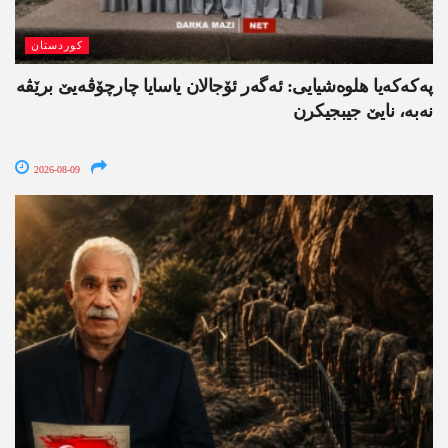
کوردستان
په‌كه‌كه‌یا هلوه‌شیایی: ئەگەر ئۆجالان یاسایا چارچۆڤەیێ برێڤە
نه‌به‌، نایێ جیبجیکرن
2026-08-09