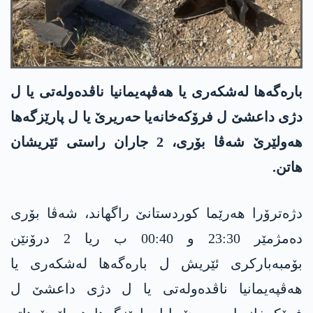
بارەگەھا لەشکەری یا ھەڤپەیمانیا ناڤدەولەتی یا ل
دژی داعشێ ل فرۆکەخانەیا حەریرێ یا ل پارێزگەھا
ھەولێرێ شەڤا بۆری، 2 جاران راستی ئێریشان
ھاتن.
دژەترۆرا ھەرێما کوردستانێ راگھاند، شەڤا بۆری
دەمژمێر 23:30 و 00:40 ب ریا 2 درۆنێن
بۆمبەبارکری ئێریش ل بارەگەھا لەشکەری یا
ھەڤپەیمانیا ناڤدەولەتی یا ل دژی داعشێ ل