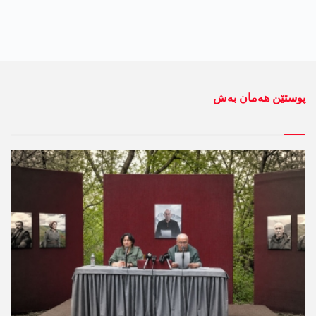
پوستێن ھەمان بەش