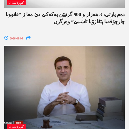
کوردستان
دەم پارتی: 3 ھەزار و 900 گرتیێن پەکەکێ دێ مفا ژ “قانوونا
چارچۆڤەیا پێڤاژۆیا ئاشتیێ” وەرگرن
2026-08-09
کوردستان