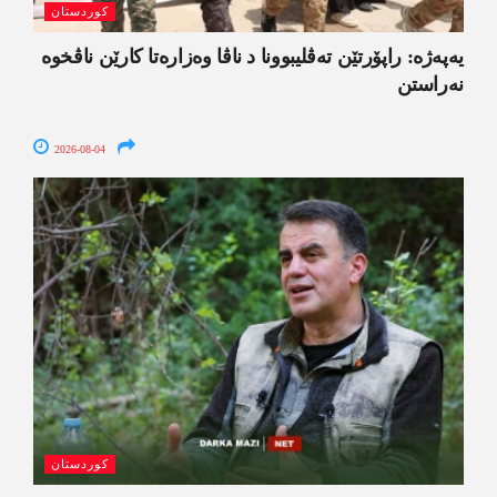
کوردستان
یەپەژە: راپۆرتێن تەڤلیبوونا د ناڤا وەزارەتا کارێن ناڤخوە
نەراستن
2026-08-04
کوردستان