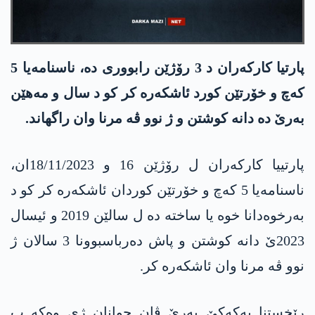
پارتیا كاركه‌ران د 3 رۆژێن رابووری دە، ناسنامەیا 5
کەچ و خۆرتێن کورد ئاشکەرە کر کو د سال و مەهێن
بەرێ دە دانه‌ كوشتن و ژ نوو ڤە مرنا وان راگهاند.
پارتییا کارکەران ل رۆژێن 16 و 18/11/2023ان،
ناسنامەیا 5 کەچ و خۆرتێن کوردان ئاشکەرە کر کو د
بەرخوەدانا خوە یا ساختە دە ل سالێن 2019 و ئیسال
2023ێ دانە کوشتن و پاش دەرباسبوونا 3 سالان ژ
نوو ڤه‌ مرنا وان ئاشكه‌ره‌ كر.
رێخستنا په‌كه‌كێ بەرێ ڤان جوانان ژی وەکە ب