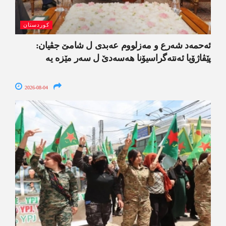
کوردستان
ئەحمەد شەرع و مەزلووم عەبدی ل شامێ جڤیان:
پێڤاژۆیا ئەنتەگراسیۆنا ھەسەدێ ل سەر مێزە یە
2026-08-04