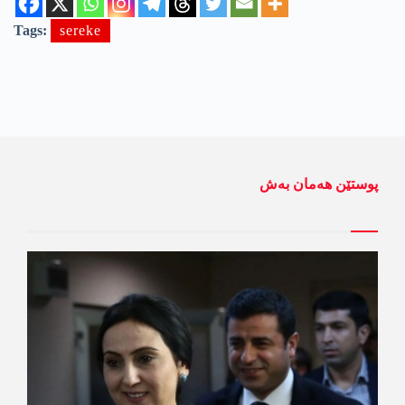
Tags:
sereke
پوستێن ھەمان بەش