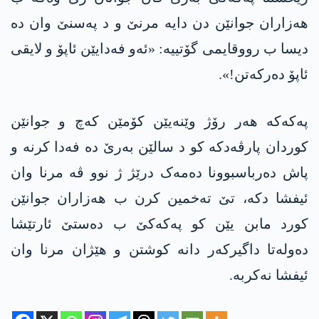
هەزاران جوانێن دن دایە مرنێ و د پەسنێ وان دە
دیسا ب رووقایمی گۆتییە: «ئەو فەدایێن ئاپۆ و لایقی
ئاپۆ دەرکەتن!».
په‌كه‌كه‌ هەر رۆژ وێنەیێن کۆمێن کەچ و جوانێن
کوردان پارڤەدکە کو د سالێن بەرێ دە فەدا کرنە و
پاش دەرباسبوونا دەمەک درێژ ژ نوو ڤە مرنا وان
ئیفشا دکە، تێ تەخمین کرن ب هەزاران جوانێن
کورد مابن یێن کو په‌كه‌كێ ب دەستێ ئارتێشا
دەولەتا داگیرکەر دانە کوشتن و هێژان مرنا وان
ئیفشا نەکربە.