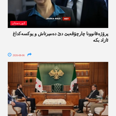
کوردستان
پرۆژەقانوونا چارچۆڤەیێ دێ دەمیرتاش و یوکسەکداغ
ئازاد بکە
2026-08-06