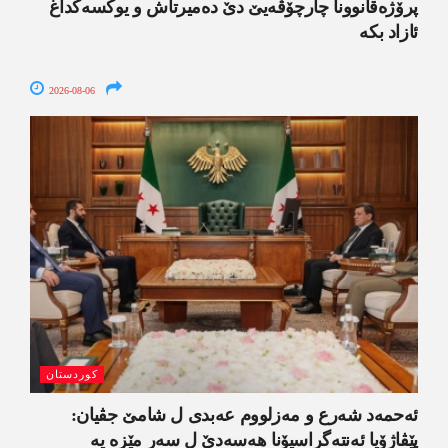
پرۆژەقانوونا چارچۆڤەیێ دێ دەمیرتاش و یوکسەکداغ
ئازاد بکە
2026-08-06
کوردستان
ئەحمەد شەرع و مەزلووم عەبدی ل شامێ جڤیان:
پێڤاژۆیا ئەنتەگراسیۆنا ھەسەدێ ل سەر مێزە یە