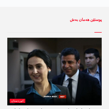
پوستێن ھەمان بەش
کوردستان