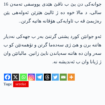
جوانەکی دن یێ ب ناڤێ ھێدی یووسفی تەمەن 16
سالی، د مالا خوە دە ژ ئالیێ ھێزێن ئەولەھی یێن
رەژیمێ ڤە ب ئاوایەکی ھۆڤانە ھاتیە گرتن..
ئەو جوانێن کورد پشتی گرتنێ بەر ب جھەکی نەدیار
ھاتنە برن و ھێ ژی سەدەما گرتن و تۆھمەتێن کو ب
سەر وان دە ھاتنە سەپاندن نایێ زانین. مالباتێن وان
ژ ژیانا وان ب ئەندیشە نە.
Tags:
sereke