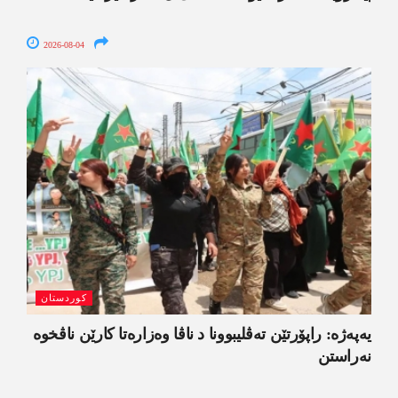
2026-08-04
کوردستان
یەپەژە: راپۆرتێن تەڤلیبوونا د ناڤا وەزارەتا کارێن ناڤخوە
نەراستن