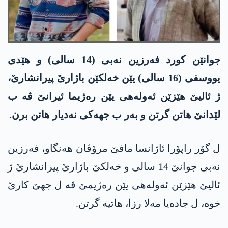
جوانێن کورد فەرزین نەبی (14 سالی) و ھێدی
یووسفی (16 سالی) یێن خەلکێن باژارێ پیرانشارێ،
ژ ئالیێ ھێزێن ئەولەھی یێن رەژیما ئیرانێ ڤە ب
لێدانێ ھاتن گرتن و بەر ب جھەکی نەدیار ھاتن برن.
ل گۆر راپۆرا ئاژانسا مافێ مرۆڤان ھەنگاو، فەرزین
نەبی جوانێ 14 سالی و خەلکێ باژارێ پیرانشارێ ژ
ئالیێ ھێزێن ئەولەھی یێن رەژیمێ ڤە ل جھێ کارێ
خوە، ل جادەیا مەلا رزا، ھاتیە گرتن.