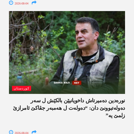
2026-08-04
کوردستان
نورەدین دەمیرتاش داخویانیێن بالکێش ل سەر
دەولەتبوونێ دان: “دەولەت ل ھەمبەر جڤاکێ ئامرازێ
زلمێ یە”
2026-08-04