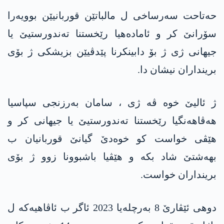
حەتاحت سەرساخی ل مالباتێن قوربانیێن بوویەرا
سۆرانێ کر و ئامادەھیا رێخستنا تەندورستیێ یا
جیھانی ژی ژ بۆ دابینکرنا پێدڤیێن بزیشکی ژ بۆی
برینداران نیشان دا.
ژ ئالیێ خوە ڤە ژی ، سامان بەرزنجی سپاسیا
ھەڤاھەنگیا رێخستنا تەندورستیێ یا جیھانی کر و
ھێڤی خواست کو خوەدێ گیانێ قوربانیان ب
بھەشتێ شاد بکە و ھێڤیا باشبوونا زوو ژ بۆی
برینداران خواست.
دوھی ئێڤارێ 8 بەرچلەیا 2023 ئاگر ب ئاڤاھیەکە ل