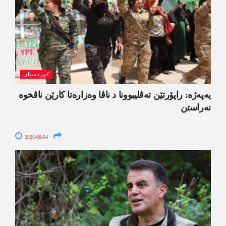
کوردستان
یەپەژە: راپۆرتێن تەڤلیبوونا د ناڤا وەزارەتا کارێن ناڤخوە
نەراستن
2026-08-04