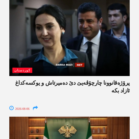
کوردستان
پرۆژەقانوونا چارچۆڤەیێ دێ دەمیرتاش و یوکسەکداغ
ئازاد بکە
2026-08-06