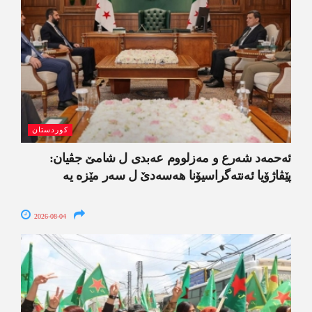
کوردستان
ئەحمەد شەرع و مەزلووم عەبدی ل شامێ جڤیان:
پێڤاژۆیا ئەنتەگراسیۆنا ھەسەدێ ل سەر مێزە یە
2026-08-04