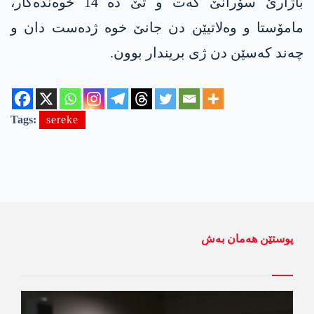
باژارێ سۆرانێ کەت و تێ دە 14 خوەندەکار،
مامۆستا و وەلاتیێن دن جانێ خوە ژدەست دان و
چەند کەسێن دن ژی بریندار بوون.
Tags:
sereke
پوستێن ھەمان بەش