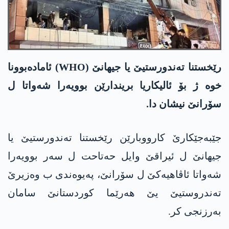
رێخستنا تەندورستیێ یا جیھانێ (WHO) ئامادەبوونا
خوە ژ بۆ ئالیکاریا بریندارێن بوویەرا شەواتا ل
سۆرانێ نیشان دا.
جێبەجێکارێ کارووبارێن رێخستنا تەندورستیێ یا
جیھانێ ل ئیراقێ وایل حەتاحت ل سەر بوویەرا
شەواتا ئاڤاھیەکێ ل سۆرانێ، پەیوەندی ب وەزیرێ
تەندروستیێ یێ ھەرێما کوردستانێ سامان
بەرزنجی کر.