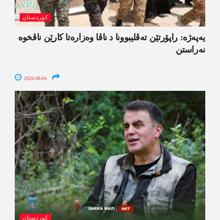
کوردستان
یەپەژە: راپۆرتێن تەڤلیبوونا د ناڤا وەزارەتا کارێن ناڤخوە
نەراستن
2026-08-04
کوردستان