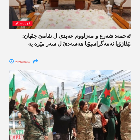
کوردستان
ئەحمەد شەرع و مەزلووم عەبدی ل شامێ جڤیان:
پێڤاژۆیا ئەنتەگراسیۆنا ھەسەدێ ل سەر مێزە یە
2026-08-04