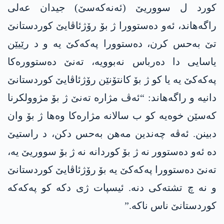
کورد ل سووریێ (ئەنەکەسێ) جیدان عەلی
راگەھاند، ئەو دەستوورا ژ بۆ رۆژئاڤایێ کوردستانێ
تێ بەحس کرن، دەستوورا پەکەکێ یە و د رێیێن
یاسایی دا دەرباس نەبوویە، تەنێ دەستوورەکا
پەکەکێ یە یا کو ژ بۆ کانتۆنێن رۆژئاڤایێ کوردستانێ
دانیە و راگەھاند: “ئەڤ مژارە تەنێ ژ بۆ مژوولکرنا
کەسێن خوەیە کو ب سالانە مژارەکا وەھا ژ بۆ وان
دبینن. ئەڤە چەندین مەھن بەحس دکن، د راستیێ
دە ئەو دەستوور نە ژ بۆ کوردانە نە ژ بۆ سووریێ یە،
تەنێ دەستوورا پەکەکێ یە بۆ رۆژئاڤایێ کوردستانێ
و نە چ تشتەکی دنە. ئیسپات ژی دکە کو پەکەکە
کوردستانێ ناس ناکە.”