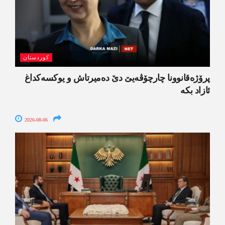
کوردستان
پرۆژەقانوونا چارچۆڤەیێ دێ دەمیرتاش و یوکسەکداغ
ئازاد بکە
2026-08-06