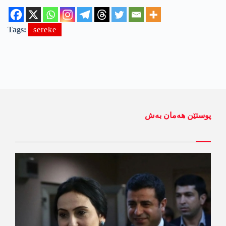
Tags:
sereke
پوستێن ھەمان بەش