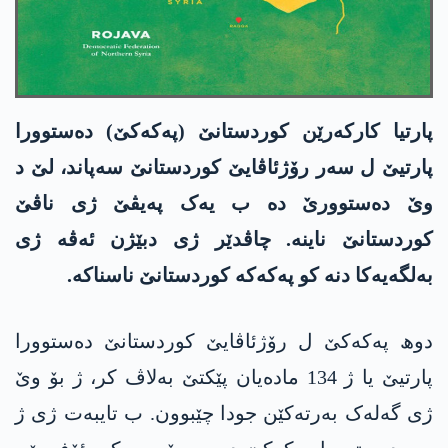
پارتیا کارکەرێن کوردستانێ (پەکەکێ) دەستوورا
پارتیێ ل سەر رۆژئاڤایێ کوردستانێ سەپاند، لێ د
وێ دەستوورێ دە ب یەک پەیڤێ ژی ناڤێ
کوردستانێ ناینە. چاڤدێر ژی دبێژن ئەڤە ژی
بەلگەیەکا دنە کو پەکەکە کوردستانێ ناسناکە.
دوھ پەکەکێ ل رۆژئاڤایێ کوردستانێ دەستوورا
پارتیێ یا ژ 134 مادەیان پێکتێ بەلاڤ کر، ژ بۆ وێ
ژی گەلەک بەرتەکێن جودا چێبوون. ب تایبەت ژی ژ