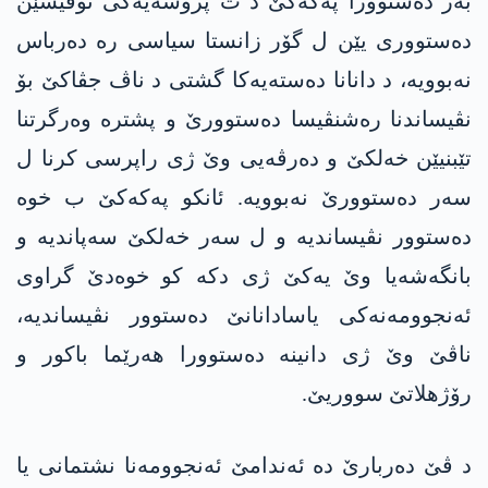
بەر دەستوورا پەکەکێ د ت پرۆسەیەکی ئۆفیسێن
دەستووری یێن ل گۆر زانستا سیاسی رە دەرباس
نەبوویە، د دانانا دەستەیەکا گشتی د ناڤ جڤاکێ بۆ
نڤیساندنا رەشنڤیسا دەستوورێ و پشترە وەرگرتنا
تێبنیێن خەلکێ و دەرڤەیی وێ ژی راپرسی کرنا ل
سەر دەستوورێ نەبوویە. ئانکو پەکەکێ ب خوە
دەستوور نڤیساندیە و ل سەر خەلکێ سەپاندیە و
بانگەشەیا وێ یەکێ ژی دکە کو خوەدێ گراوی
ئەنجوومەنەکی یاسادانانێ دەستوور نڤیساندیە،
ناڤێ وێ ژی دانینە دەستوورا ھەرێما باکور و
رۆژھلاتێ سووریێ.
د ڤێ دەربارێ دە ئەندامێ ئەنجوومەنا نشتمانی یا