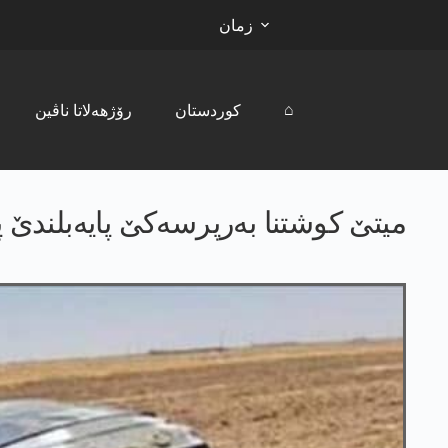
زمان
⌂
کوردستان
رۆژھەلاتا ناڤین
میتێ کوشتنا بەرپرسەکێ پایەبلندێ 