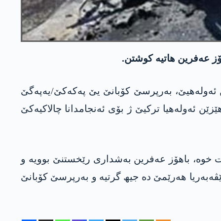
ۆز عەفرین ھاتیە کوشتن.
نیێن ئەولەھیێ، بەرپرسێ کۆبانێ یێ پەکەکێ/یەپەگێ
کاریا ل ھەمبەر ھێزێن ئەولەھیا ترکیێ ژ بۆی ئەنجامدانا چالاکیەکێ
 خوە، باھۆز عەفرین بەشداری رێخستنێ بوویە و
 پشترە ژی بەرپرسێ ئەنیەکی بوویە. ھەروھا ژ سالا 2021 شوون دە د رێڤەبەریا ھەرێمێ دە جیھ گرتیە و بەرپرسێ کۆبانێ