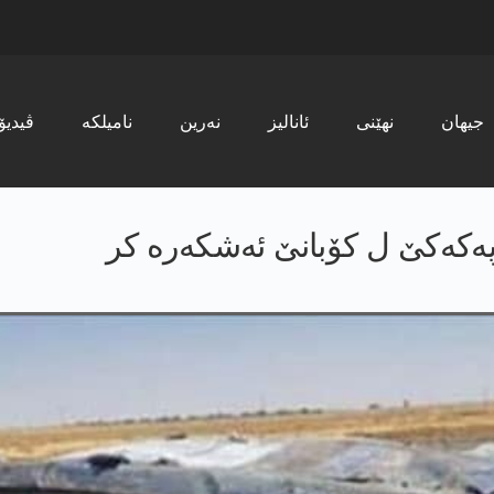
جیھان
نھێنی
ئانالیز
نەرین
نامیلکە
ڤیدیۆ
پەکەکێ ل کۆبانێ ئەشکەرە کر