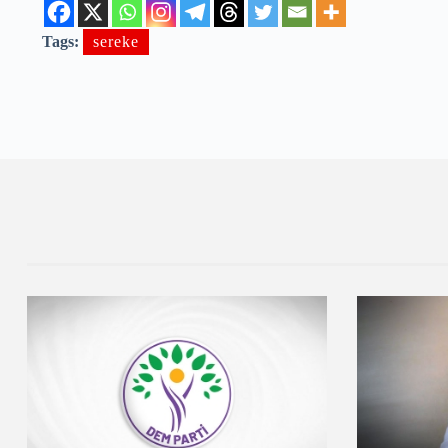
Tags:
sereke