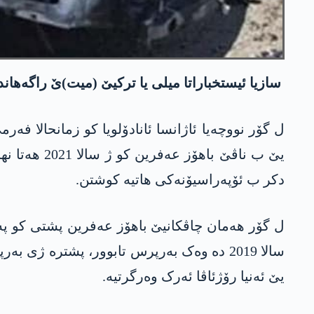
سازیا ئیستخباراتا میلی یا ترکیێ (میت)ێ راگەھان
ل گۆر نووچەیا ئاژانسا ئانادۆلویا کو زمانحالا فە
یێ ب ناڤێ 
دکر ب ئۆپەراسیۆنەکی ھاتیە کوشتن.
ل گۆر ھەمان چاڤکانیێ باھۆز عەفرین پشتی کو پ
یێ ئەنیا رۆژئاڤا ئەرک وەرگرتیە.