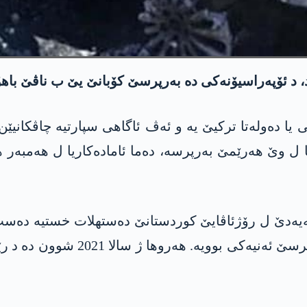
د، د ئۆپەراسیۆنەکی دە بەرپرسێ کۆبانێ یێ ب ناڤێ باھ
رمی یا دەولەتا ترکیێ یە و ئەڤ ئاگاھی سپارتیە چاڤکا
باھۆز عەفرین کو ژ سالا 2021 ھەتا نھا ل وێ ھەرێمێ بەرپرسە، دەما ئامادە
ەیەدێ ل رۆژئاڤایێ کوردستانێ دەستھلات خستیە دەست
سالا 2019 دە وەک بەرپرس تابوور،