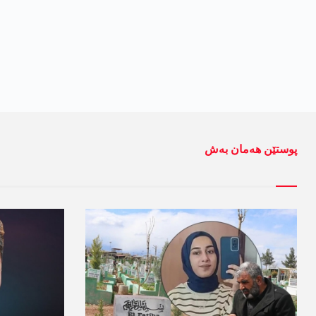
پوستێن ھەمان بەش