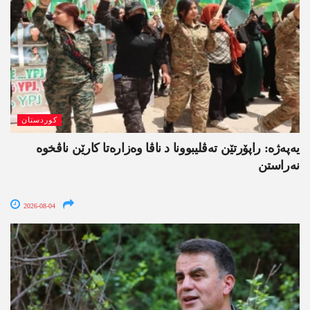
کوردستان
یەپەژە: راپۆرتێن تەڤلیبوونا د ناڤا وەزارەتا کارێن ناڤخوە
نەراستن
2026-08-04