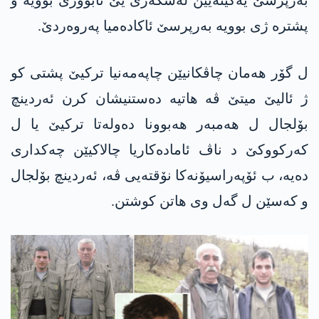
بەرپرسێ یەکینەیێن لەشکەری یێ تابوورێ بوویە و
پشترە ژی بوویە بەرپرسێ ئاکادەمیا پەروەردێ.
ل گۆر ھەمان چاڤکانیێن چاپەمەنیا ترکیێ پشتی کو
ژ ئالیێ میتێ ڤە ھاتیە دەستنیشان کرن ئەردینچ
بۆلجال ل ھەمبەر ھەبوونا دەولەتا ترکیێ یا ل
کەرکووکێ د ناڤ ئامادەکاریا چالاکیێن چەکداری
دەیە، ب ئۆپەراسیۆنەکا نۆقتەیی ڤە، ئەردینچ بۆلجال
و کەسێن ل گەل وی ھاتن کوشتن.