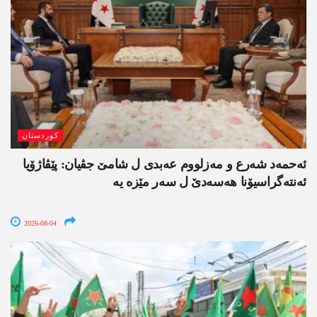
کوردستان
ئەحمەد شەرع و مەزلووم عەبدی ل شامێ جڤیان: پێڤاژۆیا
ئەنتەگراسیۆنا ھەسەدێ ل سەر مێزە یە
2026-08-04