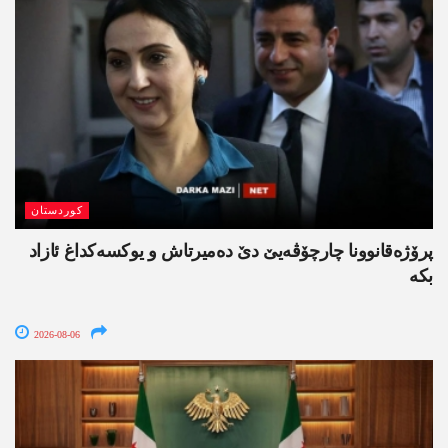
کوردستان
پرۆژەقانوونا چارچۆڤەیێ دێ دەمیرتاش و یوکسەکداغ ئازاد
بکە
2026-08-06