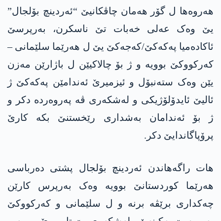
ھەروەھا ل گۆر ھەمان چاڤکانیێ “ئەردینچ بۆلجال”
یێ وەک عەلی خەبات تێ ناسکرن، بەرپرسێ
ئاکادەمیا پەکەکێ/کەجەکێ یێ ل ھەرێما سلێمانی –
کەرکووکێ بوویە و ژ بۆ چالاکیێن ل باژارێن مەزن
یێن وەک ستەنبۆل و ئیزمیرێ ئەندامێن پەکەکێ ژ
ئالیێ ئایدۆلۆژیکی و لەشکەری ڤە پەروەردە دکر و
ژ بۆ ئەندامان بەشداری رێخستنێ بکە کارێ
پرۆپاگاندایێ دکر.
ھات راگەھاندن ئەردینچ بۆلجال پشتی دەرباسی
ھەرێما کوردستانێ بوویە وەک بەرپرس کارێن
چەکداری برێڤە برنە و ل سلێمانی و کەرکووکێ