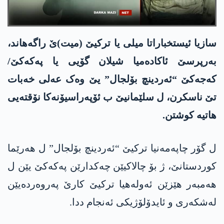
سازیا ئیستخباراتا میلی یا ترکیێ (میت)ێ راگەھاند،
بەرپرسێ ئاکادەمیا شیلان گۆیی یا پەکەکێ/
کەجەکێ “ئەردینچ بۆلجال” یێ وەک عەلی خەبات
تێ ناسکرن، ل سلێمانیێ ب ئۆپەراسیۆنەکا نۆقتەیی
ھاتیە کوشتن.
ل گۆر چاپەمەنیا ترکیێ “ئەردینچ بۆلجال” ل ھەرێما
کوردستانێ، ژ بۆ چالاکیێن چەکدارێن پەکەکێ یێن ل
ھەمبەر ھێزێن ئەولەھیا ترکیێ کارێ پەروەردەیێن
لەشکەری و ئایدۆلۆژیکی ئەنجام ددا.