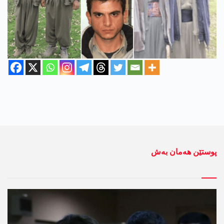
پوستێن ھەمان بەش