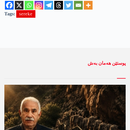
Tags:
sereke
پوستێن ھەمان بەش