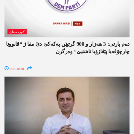
کوردستان
دەم پارتی: 3 ھەزار و 900 گرتیێن پەکەکێ دێ مفا ژ “قانوونا
چارچۆڤەیا پێڤاژۆیا ئاشتیێ” وەرگرن
2026-08-09