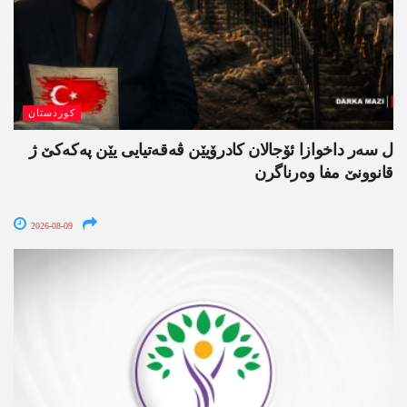
کوردستان
ل سەر داخوازا ئۆجالان کادرۆیێن ڤەقەتیایی یێن پەکەکێ ژ
قانوونێ مفا وەرناگرن
2026-08-09