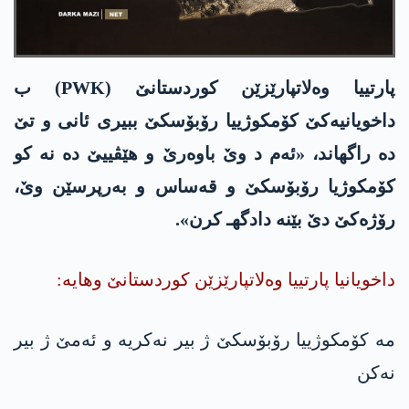
پارتییا وەلاتپارێزێن کوردستانێ (PWK) ب
داخویانیەکێ کۆمکوژییا رۆبۆسکێ ببیری ئانی و تێ
دە راگهاند، «ئەم د وێ باوەرێ و هێڤییێ دە نە کو
كۆمكوژیا رۆبۆسکێ و قەساس و بەرپرسێن وێ،
رۆژەکێ دێ بێنە دادگهـ كرن».
داخویانیا پارتییا وەلاتپارێزێن کوردستانێ وهایه‌:
مە كۆمكوژییا رۆبۆسکێ ژ بیر نەکریه‌ و ئەمێ ژ بیر
نەکن