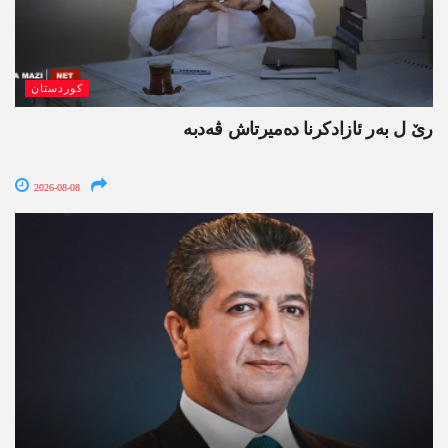
کوردستان
رێ ل بەر ئازادکرنا دەمیرتاش ڤەدبە
2026-08-08