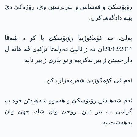
رۆبۆسکێ و قەساس و بەرپرسێن وێ، رۆژەکێ دێ
بێنە دادگه‌هـ كرن.
بەلێ، مە كۆمكوژییا رۆبۆسکێ یا کو د شەڤا
28/12/2011ان دە ژ ئالیێ دەولەتا ترکیێ ڤە هاتە ل
دار خستن ژ بیر نەکرییە و تو جاری ژ بیر نابە.
ئەم ڤێ كۆمكوژیێ شەرمەزار دکن.
ئەم شەهیدێن رۆبۆسکێ و هەموو شەهیدێن خوە ب
گرامی ب بیر تینن، روحێ وان شاد، جهێ وان
به‌هه‌شت بە.