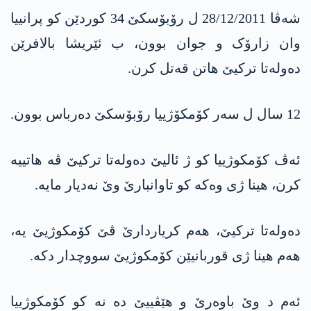
شەڤا 28/12/2011 ل رۆبۆسکێ 34 کوردێن کو پرانییا
وان زارۆک و جوان بوون، ب ئێریشا بالافرێن
دەولەتا ترکیێ هاتن قەتل کرن.
12 سال ل سەر كۆمكۆژییا رۆبۆسکێ دەرباس بوون.
ئەڤ كۆمكوژییا کو ژ ئالیێ دەولەتا ترکیێ ڤە هاتییە
کرن، هینا ژی وەکە كو تا‌وانبارێ وێ نه‌دیار مایە.
دەولەتا ترکیێ، هەم کریاردارێ ڤێ كۆمكوژیێ یه‌،
هەم هینا ژی قوربانیێن كۆمكوژیێ سووچدار دکە.
ئەم د وێ باوەرێ و هێڤییێ دە نە کو كۆمكوژییا