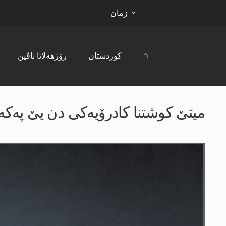
زمان
⌂
کوردستان
رۆژھەلاتا ناڤین
میتێ كوشتنا كادرۆیه‌كی دن یێ په‌كه