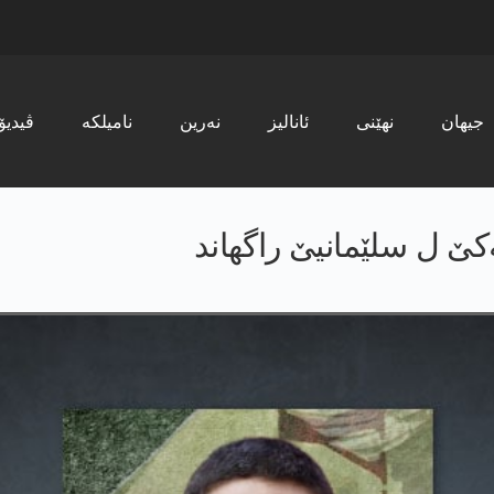
جیھان
نھێنی
ئانالیز
نەرین
نامیلکە
ڤیدیۆ
‌كێ ل سلێمانیێ راگهاند