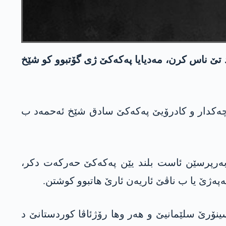
د تێ ناس كرن، مه‌دیایا په‌كه‌كێ ژی گۆتبوو كو شێخ
‌، چه‌كدار و كادرۆیێ په‌كه‌كێ سادق شێخ ئه‌حمه‌د ب
د رگهاند و گۆت وی ب به‌رپرسێن ئاست بلند یێن په‌كه‌كێ حه‌ركه‌ت دكر،
‌كێ یێن ئاست بلند ل سینۆرێ سلێمانیێ و هه‌ر وها رۆژئاڤا كوردستانێ د