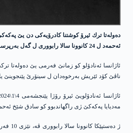
ده‌وله‌تا ترك ئیرۆ كوشتنا كادرۆیه‌كی دن یێ په‌كه‌
ئه‌حمه‌د ل 24 كانوونا سالا رابووری ل گه‌ل به‌رپرسه‌كه‌ رێخستنێ یا ئاست بلند هاتبوو كوشتن.
ئاژانسا ئه‌نادۆلو كو زمانێ فه‌رمی یێ ده‌وله‌تا ترك
ناڤێ كۆد ئێریش به‌رخوه‌دان ل سینۆرێ پێنجوینێ یا 
مه‌دیایا په‌كه‌كێ ژی راگهاندبوو كو سادق شێخ ئه‌حمه‌د ل 24 كانوونا 2023ێ ل پێنجوینێ ل گه‌ل فه‌رماندارا یه‌په‌ژێ یا ب ناڤێ ئاریه‌ن ئار
ژ ده‌ست