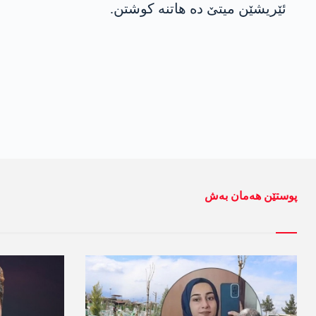
ئێریشێن میتێ ده‌ هاتنه‌ كوشتن.
پوستێن ھەمان بەش