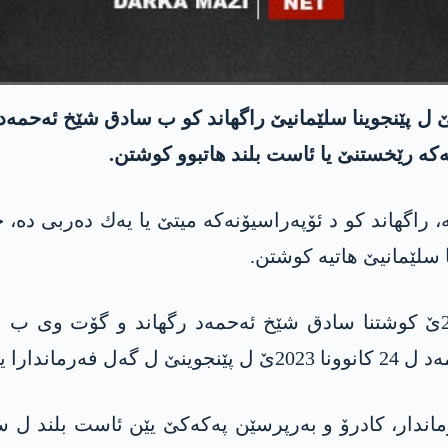
كێ ل پێنجوینا سلێمانیێ راگهاند كو ب سادق شێخ ئه‌حمه‌
ه‌، راگهاند كو د ئۆپه‌راسیۆنه‌كه‌ میتێ یا یه‌ك ده‌ربی ده
سلێمانیێ هاتیه‌ كوشتن.
ئاژانسا ئه‌نادۆلویێ ئیرۆ رۆژا پێنجشه‌می 4\1\2024ێ كوشتنا سادق شێخ ئه‌حمه‌
ێ هاتبوو كوشتن.
پێكا كانوونا سالا رابووری ڤه‌، نێزی 10 فه‌رماندار، كادرۆ و به‌رپرسێن په‌كه