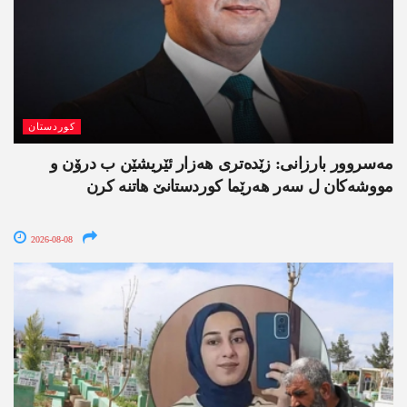
کوردستان
مەسروور بارزانی: زێدەتری ھەزار ئێریشێن ب درۆن و
مووشەکان ل سەر ھەرێما کوردستانێ ھاتنە کرن
2026-08-08