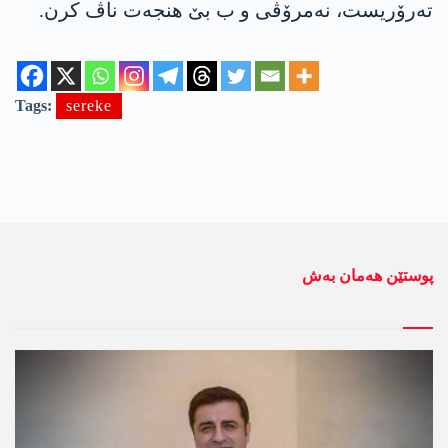
ته‌رۆریست، نه‌مرۆڤی و ب بێ هنجه‌ت ناڤ كرن.
Tags:
sereke
پوستێن ھەمان بەش