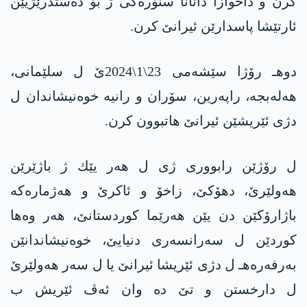
كرن و داخوازا دانانا سنۆرەکی ژ بۆ دەستدرێژیێن
ئارتێشا پاسدارێن ئیرانێ كرن.
دوهـ رۆژا سێشه‌می 23\1\2024ێ ل سلێمانی،
هەلەبجە، راپەرین، سۆران و رانیه‌ خوەنیشاندان ل
دژی ئێریشێن ئیرانێ هاتبوون كرن.
ل رۆژێن رابووری ژی ل هه‌ر یێك ژ باژێرێن
هه‌ولێرێ، دهۆكێ، زاخۆ و ئاكرێ و هه‌ژماره‌كه‌
باژارۆكێن دن یێن هه‌رێما كوردستانێ، هه‌ر وه‌ها
كوردێن ل سه‌رانسه‌ری دنیایێ، خوه‌نیشاندانێن
به‌رفه‌ره‌هـ ل دژی ئێریشا ئیرانێ یا ل سه‌ر هه‌ولێرێ
ل دارخستن و تێ ده‌ وان ئه‌ڤ ئێریش ب