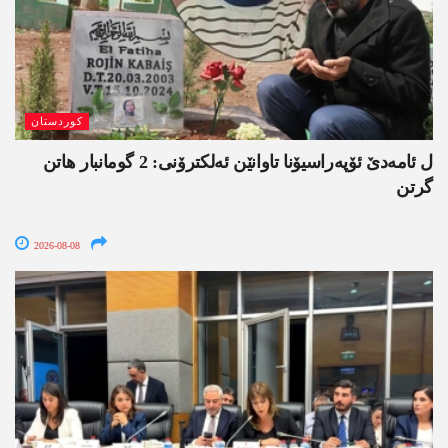
کوردستان
ل ئامەدێ ئۆپەراسیۆنا تاوانێن ئەلکترۆنی: 2 گومانبار ھاتن
گرتن
2026-08-08