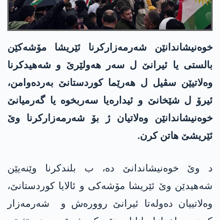
خوەنیشاندانێن شەرمەزارکرنا ئێریشا مۆشەکێن
بالستی یا ئیرانێ ل سەر هەولێرێ و شەهیدکرنا
وەلاتیێن سڤیل ل هەرێما کوردستانێ بەردەوامن،
ئیرۆ ل شێخانێ و ئیدارەیا سەربخوە یا گەرمیانێ
خوەنیشاندانێن وەلاتیان ژ بۆ شەرمەزارکرنا وێ
ئێریشێ هاتن کرن.
د وێ خوەنیشاندانێ دە، ب بلندکرنا وێنەیێن
شەهیدێن وێ ئێریشا مۆشەکی و ئالایا کوردستانێ،
وەلاتییان ده‌وله‌تا ئیرانێ رووره‌ش و شەرمەزار