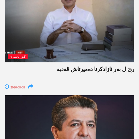
کوردستان
رێ ل بەر ئازادکرنا دەمیرتاش ڤەدبە
2026-08-08