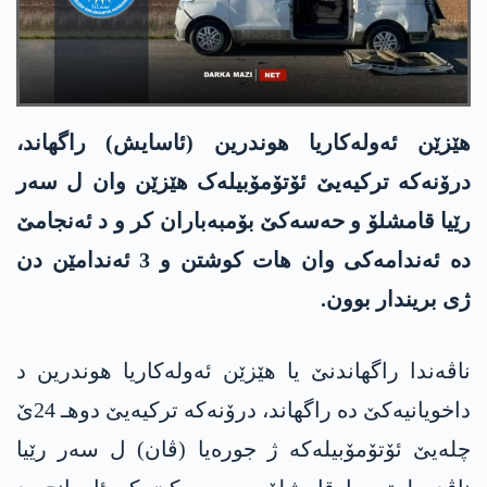
هێزێن ئەولەکاریا هوندرین (ئاسایش) راگهاند،
درۆنەکە ترکیەیێ ئۆتۆمۆبیلەک هێزێن وان ل سەر
رێیا قامشلۆ و حەسەکێ بۆمبەباران کر و د ئەنجامێ
دە ئەندامەکی وان هات کوشتن و 3 ئەندامێن دن
ژی بریندار بوون.
ناڤەندا راگهاندنێ یا هێزێن ئەولەکاریا هوندرین د
داخویانیەکێ دە راگهاند، درۆنەکە ترکیەیێ دوهـ 24ێ
چلەیێ ئۆتۆمۆبیلەکە ژ جورەیا (ڤان) ل سەر رێیا