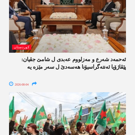
کوردستان
ئەحمەد شەرع و مەزلووم عەبدی ل شامێ جڤیان:
پێڤاژۆیا ئەنتەگراسیۆنا ھەسەدێ ل سەر مێزە یە
2026-08-04