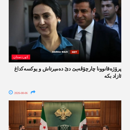
کوردستان
پرۆژەقانوونا چارچۆڤەیێ دێ دەمیرتاش و یوکسەکداغ
ئازاد بکە
2026-08-06