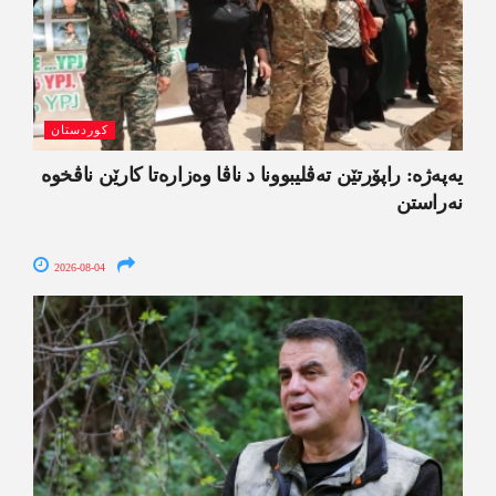
کوردستان
یەپەژە: راپۆرتێن تەڤلیبوونا د ناڤا وەزارەتا کارێن ناڤخوە
نەراستن
2026-08-04