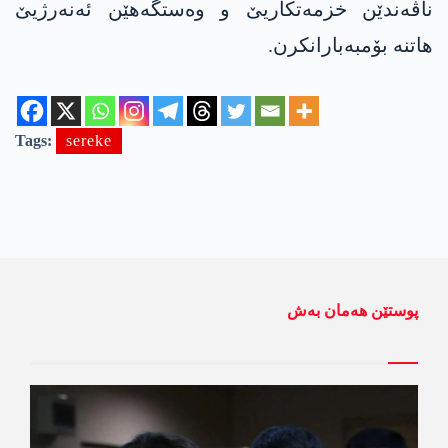
ناڤەندێن خزمەتکاریێ و وەستگەهێن ئەنەرژیێ
هاتنە بۆمبەبارانکرن.
Tags:
sereke
پوستێن ھەمان بەش