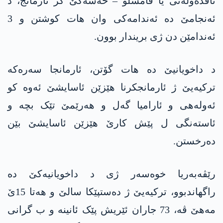
ناڤدەولەتی یا قامشلۆ – حەسەکێ کر ئارمانج، د
ئەنجامێ دە ئەندامەکی وان هات کوشتن و 3
ئەندامێن دن ژی بریندار بوون.
د داخویانیێ دە هات گۆتن، ئارمانجا سەرەکە
ترکیەیێ ژ ئارمانجکرنا هێزێن ئاسایشێ ئەوە کو
ئەولەهی و ئارامیا گەل و هەرێمێ تێک بچە و
ئاستەنگی ل پێش کارێ هێزێن ئاسایشێ بێن
دەرخستن.
رێڤەبەریا خوەسەر ژی د داخویانیەکێ دە
راگهاندبوو، ترکیەیێ ژ دەستپێکا سالێ و هەتا 15ێ
مەهێ ڤە، 73 جاران ئێریش پێک ئانینە و ب گرانی