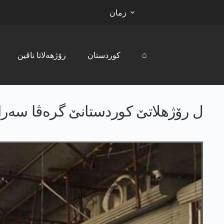
زمان
⌂
کوردستان
رۆژھەلاتا ناڤین
ل رۆژھلاتێ کوردستانێ گرەڤا سەر