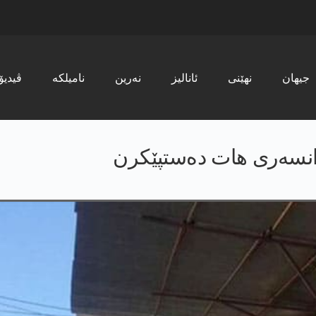
جیھان
نھێنی
ئانالیز
نەرین
نامیلکە
ڤیدیۆ
انسەری ھات دەستپێکرن