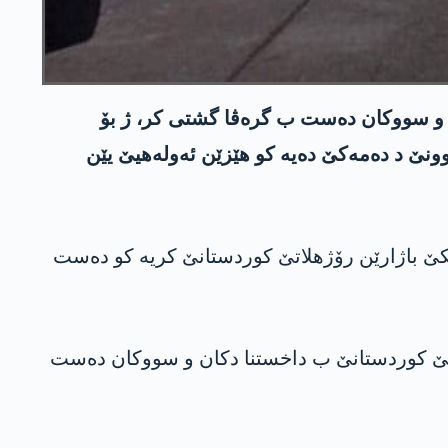
ن و سووکان دەست ب گرەڤا گشتی کر، ژ بۆ
بوونێ د دەمەکێ دەیە کو ھێزێن ئەولەھیێ یێن
کێ باژارێن رۆژھلاتێ کوردستانێ کریە کو دەست
ھا ئیرۆ (سێشەمبێ، 30/1/2024) خەلکێ باژارێن رۆژھلاتێ کوردستانێ ب داخستنا دکان و سووکان دەست