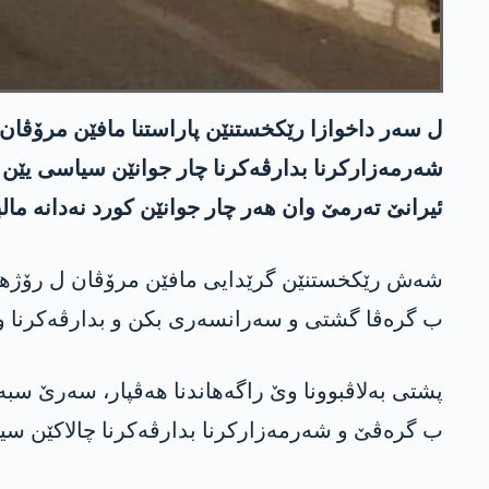
ل سەر داخوازا رێکخستنێن پاراستنا مافێن مرۆڤا
شەرمەزارکرنا بدارڤەکرنا چار جوانێن سیاسی یێن کو
ئیرانێ تەرمێ وان ھەر چار جوانێن کورد نەدانە مالب
شەش رێکخستنێن گرێدایی مافێن مرۆڤان ل رۆژھلات
ب گرەڤا گشتی و سەرانسەری بکن و بدارڤەکرنا وا
ب گرەڤێ و شەرمەزارکرنا بدارڤەکرنا چالاکێن سیاس