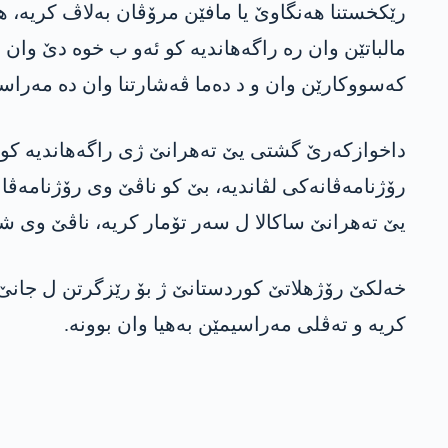
رێکخستنا ھەنگاوێ یا مافێن مرۆڤان بەلاڤ کریە، ھێ
مالباتێن وان رە راگەھاندیە کو ئەو ب خوە دێ وا
کەسووکارێن وان و د دەما ڤەشارتنا وان دە مەراس
داخوازکەرێ گشتی یێ تەھرانێ ژی راگەھاندیە کو، ژ 
رۆژنامەڤانەکی لڤاندیە، بێ کو ناڤێ وی رۆژنامەڤ
یێ تەھرانێ ساکالا ل سەر تۆمار کریە، ناڤێ وی شێ
خەلکێ رۆژھلاتێ کوردستانێ ژ بۆ رێزگرتن ل جانێ ھ
کریە و تەڤلی مەراسیمێن بەھیا وان بوونە.