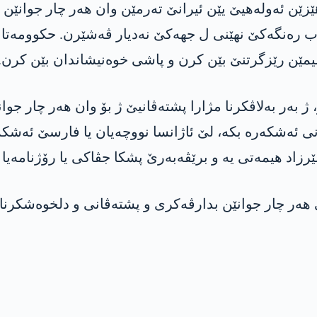
زێن ئەولەھیێ یێن ئیرانێ تەرمێن وان ھەر چار جوانێن کو
ن ب رەنگەکێ نھێنی ل جھەکێ نەدیار ڤەشێرن. حکوومەتا 
یمێن رێزگرتنێ بێن کرن و پاشی خوەنیشاندان بێن کرن.
بەر بەلاڤکرنا مژارا پشتەڤانیێ ژ بۆ وان ھەر چار جوان
انی ئەشکەرە بکە، لێ ئاژانسا نووچەیان یا فارسێ ئەشک
رزاد ھیمەتی یە و برێڤەبەرێ پشکا جڤاکی یا رۆژنامەی
ەر چار جوانێن بدارڤەکری و پشتەڤانی و دلخوەشکرنا ما