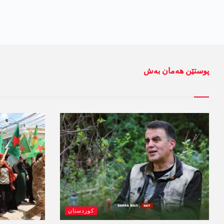
پوستێن ھەمان بەش
کوردستان