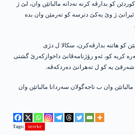
ردێن کو بدارڤە کرنە نەدانە مالباتێن وان، لێ ژ
ئیرانێ ژ وێ یەکێ دترسە کو تەرمێن وان بدە
ێن کو ھاتنە بدارڤەکرن، سکالا ل دژی
ەرە کریە کو، ئەو رۆژنامەڤانێ داخوازکەرێ گشتی
ا شەرقێ یە کو ل تەھرانێ دەردکەڤە.
لباتێن وان ب تاجەگولان سەردانا مالباتێن وان
Tags:
sereke