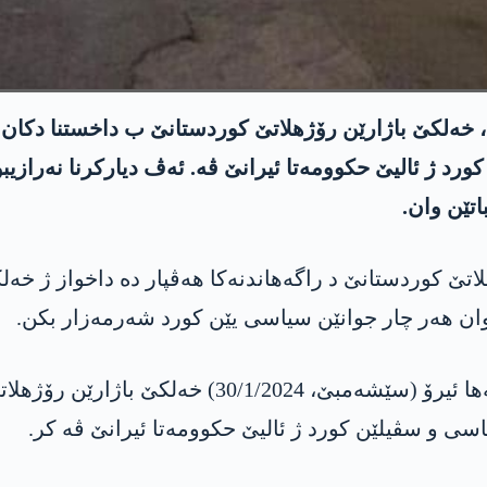
ن، خەلکێ باژارێن رۆژھلاتێ کوردستانێ ب داخستنا دکا
رد ژ ئالیێ حکوومەتا ئیرانێ ڤە. ئەڤ دیارکرنا نەرازی
اتێن وان.
ێ کوردستانێ د راگەھاندنەکا ھەڤپار دە داخواز ژ خەل
ن ھەر چار جوانێن سیاسی یێن کورد شەرمەزار بکن.
پشتی بەلاڤبوونا وێ راگەھاندنا ھەڤپار، سەرێ سبە
ی و سڤیلێن کورد ژ ئالیێ حکوومەتا ئیرانێ ڤە کر.