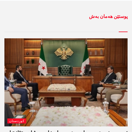
پوستێن ھەمان بەش
کوردستان