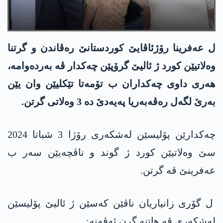
ل عەفرینا رۆژئاڤایێ کوردستانێ رەڤاندن و گرتنا
وەلاتیێن کورد ژ ئالیێ گرۆپێن چەکدار ڤە بەردەوامە،
ھەری داوی چەکداران ب تۆمەتا تێکلیێن وان یێن
بەرێ لگەل رەڤەبەریا پەیەدێ دە 3 وەلاتی گرتن.
چەکدارێن پۆلیسێن لەشکەری رۆژا 3 شباتا 2024
سێ وەلاتیێن کورد ژ گوند و ناڤچەیێن سەر ب
عەفرینێ ڤە گرتن.
ل گۆری زانیاریان ناڤێن کەسێن ژ ئالیێ پۆلیسێن
لەشکەری ڤە ھاتنە گرن ئەڤەنە: