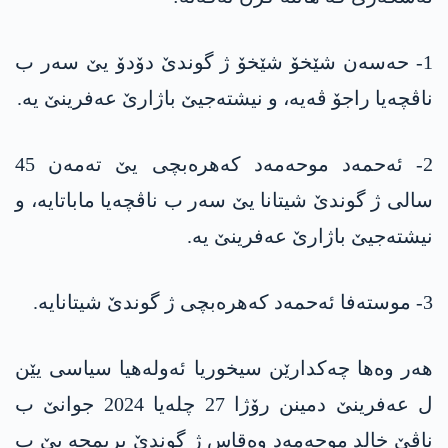
1- حەسەن شێخۆ شێخۆ ژ گوندێ دۆدۆ یێ سەر ب
ناڤچەیا راجۆ ڤەیە، و نیشتەجیێ باژارێ عەفرینێ یە.
2- ئەحمەد موحەمەد کەھرەبچی یێ تەمەن 45
سالی ژ گوندێ شیتانا یێ سەر ب ناڤچەیا ماباتایە، و
نیشتەجیێ باژارێ عەفرینێ یە.
3- موستەفا ئەحمەد کەھرەبچی ژ گوندێ شیتانایە.
هەر وەها چەکدارێن سیخوریا ئەولەھیا سیاسی یێن
ل عەفرینێ دمینن رۆژا 27 چلەیا 2024 جوانێ ب
ناڤێ خالد موحەمەد وەقاس ژ گوندێ بریمجە یێ ب