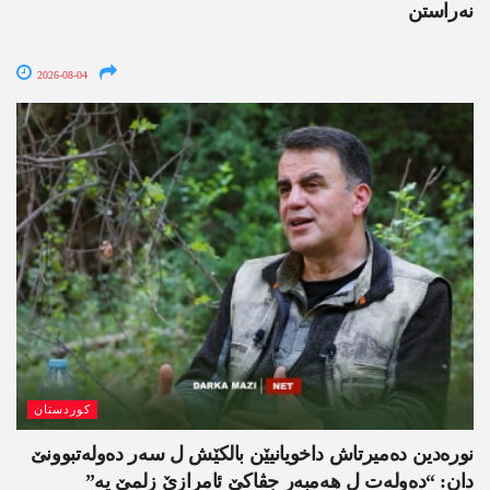
نەراستن
2026-08-04
کوردستان
نورەدین دەمیرتاش داخویانیێن بالکێش ل سەر دەولەتبوونێ
دان: “دەولەت ل ھەمبەر جڤاکێ ئامرازێ زلمێ یە”