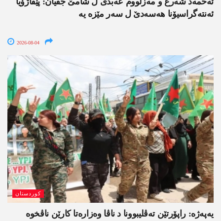
ئەحمەد شەرع و مەزلووم عەبدی ل شامێ جڤیان: پێڤاژۆیا
ئەنتەگراسیۆنا ھەسەدێ ل سەر مێزە یە
2026-08-04
کوردستان
یەپەژە: راپۆرتێن تەڤلیبوونا د ناڤا وەزارەتا کارێن ناڤخوە