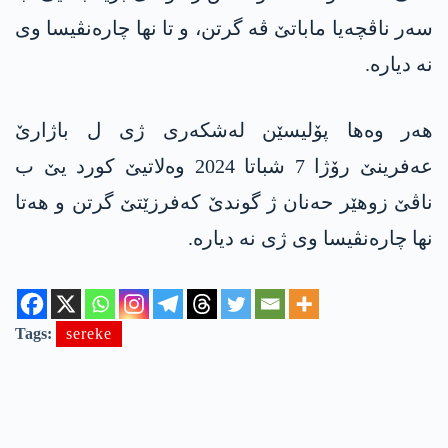
سەر ناڤچەیا ماباتێ ڤە گرتن، و تا نھا چارەنڤیسا وی
نە دیارە.
ھەر وەھا پۆلیسێن لەشکەری ژی ل باژارێ
عەفرینێ رۆژا 7 شباتا 2024 وەلاتیێ کورد یێ ب
ناڤێ زوھێر حەنان ژ گوندێ کەفرزێتێ گرتن و ھەتا
نھا چارەنڤیسا وی ژی نە دیارە.
Tags:
sereke