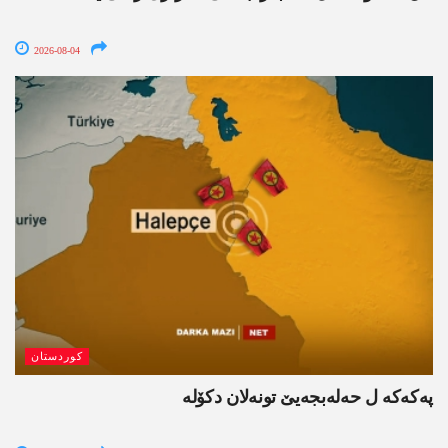
2026-08-04
کوردستان
پەکەکە ل حەلەبجەیێ تونەلان دکۆلە