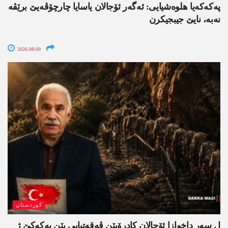
په‌كه‌كه‌یا هلوه‌شیایی: ئەگەر ئۆجالان یاسایا چارچۆڤەیێ برێڤە
نه‌به‌، نایێ جیبجیکرن
2026-08-09
کوردستان
ل سەر داخوازا ئۆجالان کادرۆیێن ڤەقەتیایی یێن پەکەکێ ژ