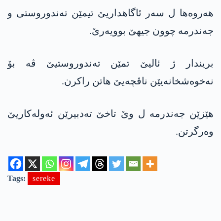
ھەروەھا ل سەر ئاگاھداریێ تیمێن تەندوروستی و
جەندرمە چوون جیھێ بوویەرێ.
بریندار ژ ئالیێ تمێن تەندوروستیێ ڤە بۆ
نەخوەشخانەیێن ناڤچەیێ ھاتن راکرن.
ھێزێن جەندرمە ل وێ تاخێ تەدبیرێن ئەولەکاریێ
وەرگرتن.
Tags:
sereke