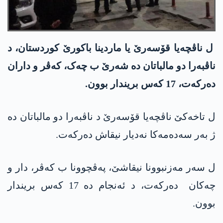
ل ناڤچەیا قۆسەرێ یا ماردینا باکورێ کوردستان، د
ناڤبەرا دو مالباتان دە شەرێ ب چەک، کەڤر و داران
دەرکەت، 17 کەس بریندار بوون.
ل تاخەکێ ناڤچەیا قۆسەرێ د ناڤبەرا دو مالباتان دە
ژ بەر سەدەمەکا نەدیار نیقاش دەرکەت.
ل سەر مەزنبوونا نیقاشێ، پەڤچوونا ب کەڤر، دار و
چەکان دەرکەت، د ئەنجام دە 17 کەس بریندار
بوون.