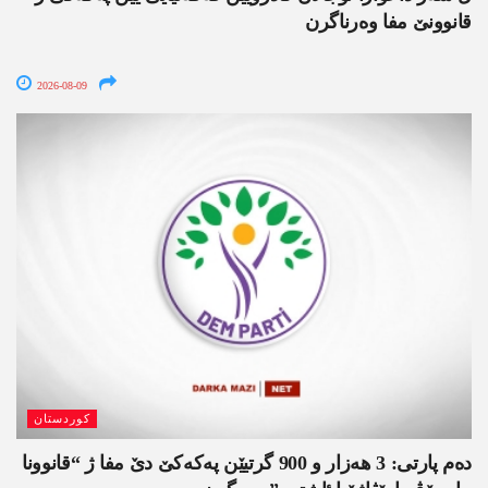
قانوونێ مفا وەرناگرن
2026-08-09
کوردستان
دەم پارتی: 3 ھەزار و 900 گرتیێن پەکەکێ دێ مفا ژ “قانوونا