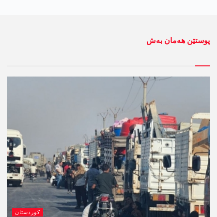
پوستێن ھەمان بەش
کوردستان