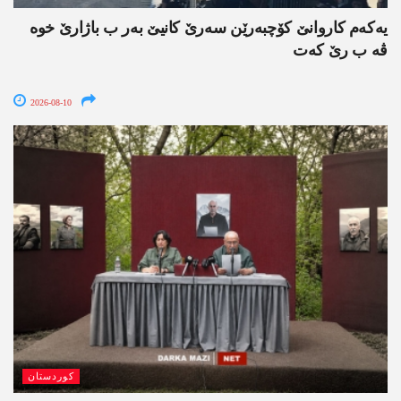
یەکەم کاروانێ کۆچبەرێن سەرێ کانیێ بەر ب باژارێ خوە
ڤە ب رێ کەت
2026-08-10
کوردستان