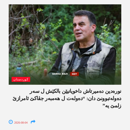
کوردستان
نورەدین دەمیرتاش داخویانیێن بالکێش ل سەر
دەولەتبوونێ دان: “دەولەت ل ھەمبەر جڤاکێ ئامرازێ
زلمێ یە”
2026-08-04