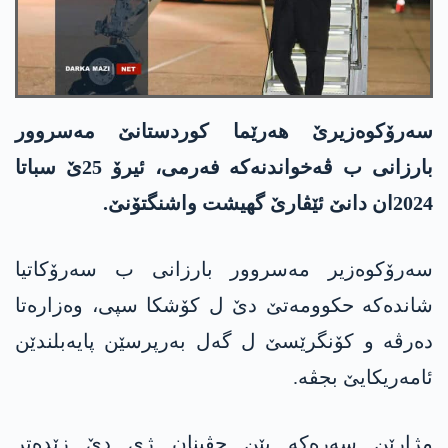
سەرۆکوەزیرێ هەرێما کوردستانێ مەسروور
بارزانی ب ڤەخواندنەکە فەرمی، ئیرۆ 25ێ سباتا
2024ان دانێ ئێڤارێ گهیشت واشنگتۆنێ.
سەرۆکوەزیر مەسروور بارزانی ب سەرۆکاتیا
شاندەکە حکوومەتێ دێ ل کۆشکا سپی، وەزارەتا
دەرڤە و کۆنگرێسێ ل گەل بەرپرسێن پایەبلندێن
ئامەریکایێ بجڤە.
مژارێن سەرەکە یێن جڤینان ژی دێ زێدەتر