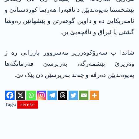
پێشخستنا پەیوەندیێن د ناڤبەرا هەرێما کوردستانێ و
ئامەریکایێ دە و داوین گوهەرتن و پێشهاتێن رەوشا
گشتی یا ئیراق و ناڤچەیێ بن.
شاندا ب سەرۆکوەرزیر مەسروور بارزانی رە ژ
وەزیرێ پێشمەرگە، بەرپرسێ فەرمانگەها
پەیوەندیێن دەرڤە و چەند بەرپرسێن دن پێک تێ.
Tags:
sereke