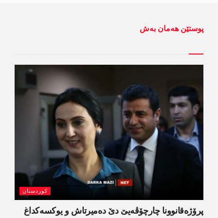
پوستێن ھەمان بەش
کوردستان
پرۆژەقانوونا چارچۆڤەیێ دێ دەمیرتاش و یوکسەکداغ