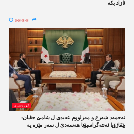
ئازاد بکە
2026-08-06
کوردستان
ئەحمەد شەرع و مەزلووم عەبدی ل شامێ جڤیان:
پێڤاژۆیا ئەنتەگراسیۆنا ھەسەدێ ل سەر مێزە یە