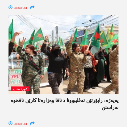
2026-08-04
کوردستان
یەپەژە: راپۆرتێن تەڤلیبوونا د ناڤا وەزارەتا کارێن ناڤخوە
نەراستن
2026-08-04