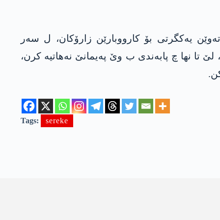
لا 2019 دە ل ڤێرجینیا گامبا نوونەرا نەتەوێن یەکگرتی بۆ کارووبارێن زارۆکان، ل سەر
ێ تا نھا چ پابەندی ب وێ پەیمانێ نەھاتیە کرن،
ن.
Tags:
sereke