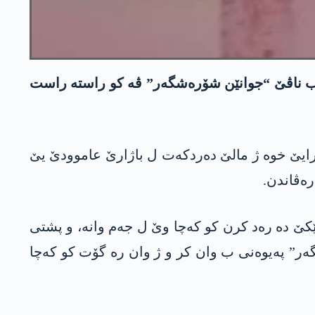
دیا عەزیز ژ ئالیێ چەتەیێن ب ناڤێ “جوانێن شۆرەشگەر” ڤە کو راستە راست
ا تەلەفزیۆنی دە راگھاند کو رۆژا دوشەمبێ 16 شباتا 2024 دەما ل گەل برایێ خوە ژ مالێ دەردکەت ل باژارێ عاموودێ یێ
پێکێ دە رەد کرن کو کەچا وێ ل جەم وانە، و پشتی
رەشگەر” پەیوەنی ب وان کر و ژ وان رە گۆت کو کەچا