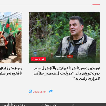
کوردستان
نورەدین دەمیرتاش داخویانیێن بالکێش ل سەر
یەپەژە: راپۆرتێن
دەولەتبوونێ دان: “دەولەت ل ھەمبەر جڤاکێ
ناڤخوە نەراستن
ئامرازێ زلمێ یە”
2026-08-04
⌂
کوردستان
رۆژھەلاتا ناڤین