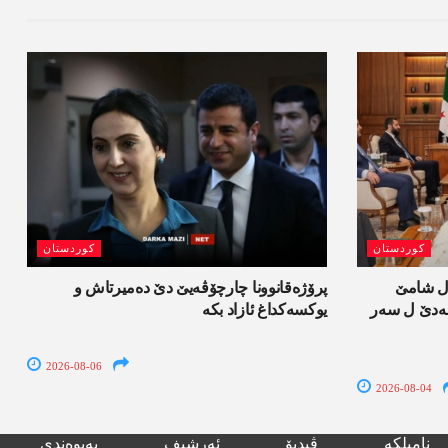
کوردستان
کوردستان
ل شامێ
پرۆژەقانوونا چارچۆڤەیێ دێ دەمیرتاش و
ەسەدێ ل سەر
یوکسەکداغ ئازاد بکە
2026-08-06
2026-08-04
نامیلکە
ڤیدیۆ
ئەرشیف
پەیوەندی