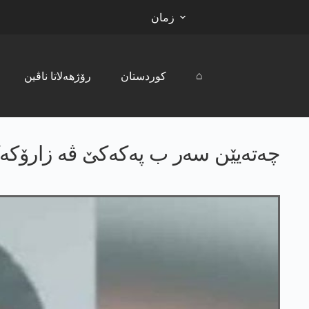
زمان
⌂
کوردستان
رۆژھەلاتا ناڤین
چەتەیێن سەر ب پەکەکێ ڤە زارۆکەکە دن یا 16 س