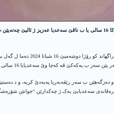
ل باژارێ عاموودێ یێ رۆژئاڤایێ کوردستانێ زارۆکا 16 سالی یا ب ناڤێ سەع
دایکا زارۆکا رەڤاندی د ھەڤدیتنەک
 ب پەکەکێ ڤە کەچا وێ سەعدیایا 16 سالی رەڤاندن.
 و دەزگەھێن ب سەر رێڤەبەریا پەیەدێ کریە، و د دەست
کەچا وێ یا رەڤاندی سەعدیایێ یەک ژ چەکدارێن “جوانێن شۆ