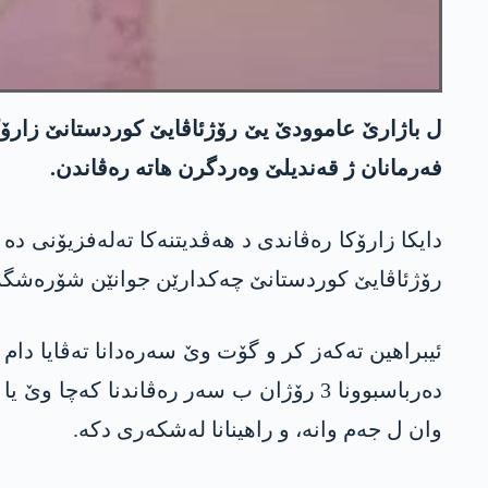
فەرمانان ژ قەندیلێ وەردگرن ھاتە رەڤاندن.
رۆژئاڤایێ کوردستانێ چەکدارێن جوانێن شۆرەشگەر یێن سەر
ئیبراھین تەکەز کر و گۆت وێ سەرەدانا تەڤایا دام
دەرباسبوونا 3 رۆژان ب سەر رەڤاندنا 
وان ل جەم وانە، و راھینانا لەشکەری دکە.