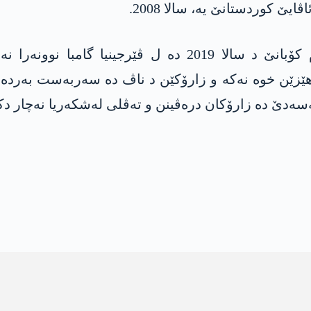
ێ کوردستانێ یە، سالا 2008.
فەرماندارێ ھێزێن سووریا دەمۆکراتیک مەزلووم کۆبانێ د سا
ھێزێن خوە نەکە و زارۆکێن د ناڤ دە سەربەست بەردە، ل
ەسەدێ دە زارۆکان درەڤینن و تەڤلی لەشکەریا نەچار دک