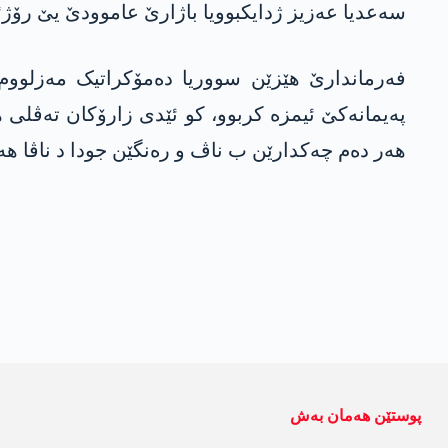
سەعدیا عەزیز ژدایکبوویا باژارێ عاموودێ یێ رۆژئاڤای
پەیمانەکێ ئیمزە کربوو، کو ئێدی زارۆکان تەڤلی 
ھەر دەم چەکدارێن ب ناڤ و رەنگێن جودا د ناڤا ه
پوستێن ھەمان بەش