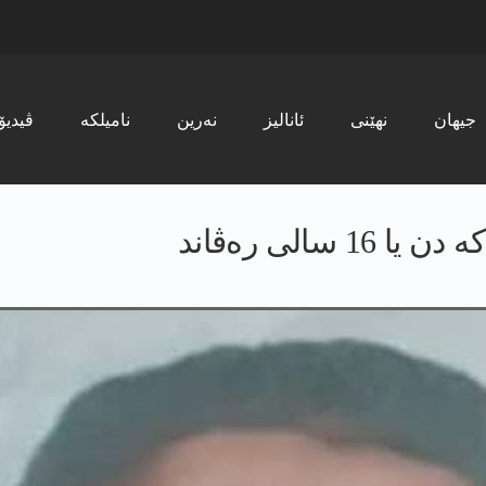
جیھان
نھێنی
ئانالیز
نەرین
نامیلکە
ڤیدیۆ
الی رەڤاند