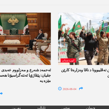
کوردستان
 تەڤلیبوونا د ناڤا وەزارەتا کارێن
ئەحمەد شەرع و مەزلووم عەبدی 
جڤیان: پێڤاژۆیا ئەنتەگراسیۆنا ھ
مێزە یە
2026-08-04
جیھان
نھێنی
ئانالیز
نەرین