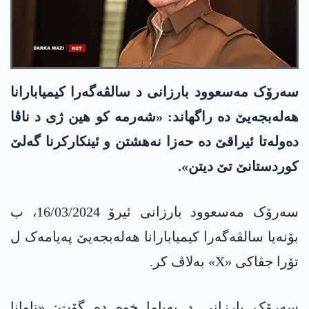
سەرۆک مەسعوود بارزانی د سالڤەگەرا کیمیابارانا
هەلەبجەیێ دە راگهاند: «شەرمە کو هین ژی د ناڤا
دەولەتا ئیراقێ دە حەزا نەهشتن و ئینکارکرنا گەلێ
کوردستانێ تێ دیتن».
سەرۆک مەسعوود بارزانی ئیرۆ 16/03/2024، ب
بۆنەیا سالڤەگەرا کیمیابارانا هەلەبجەیێ پەیامەک ل
تۆرا جڤاکی «X» بەلاڤ کر.
سەرۆک بارزانی د پەیاما خوە دە گۆت: «تاوانا