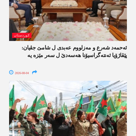
کوردستان
ئەحمەد شەرع و مەزلووم عەبدی ل شامێ جڤیان:
پێڤاژۆیا ئەنتەگراسیۆنا ھەسەدێ ل سەر مێزە یە
2026-08-04