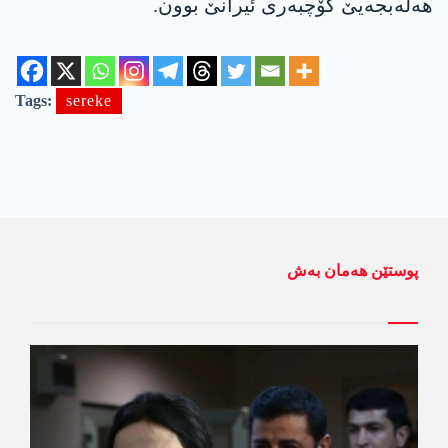
هەلەبجەیێ کۆچبەری ئیرانێ بوون.
Tags:
sereke
پوستێن ھەمان بەش