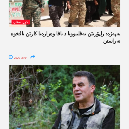
کوردستان
یەپەژە: راپۆرتێن تەڤلیبوونا د ناڤا وەزارەتا کارێن ناڤخوە
نەراستن
2026-08-04