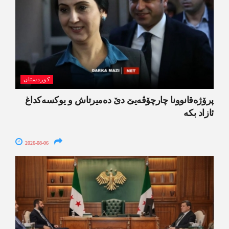
کوردستان
پرۆژەقانوونا چارچۆڤەیێ دێ دەمیرتاش و یوکسەکداغ
ئازاد بکە
2026-08-06