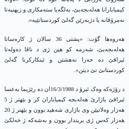
کیمیابارانا هه‌له‌بجه‌یێ، بەلگەیا ستەمکاری و زیهنیەتا
نەمرۆڤانە یا دژبەرێن گەلێ کوردستانێیە».
هەروه‌ها گۆت: «پشتی 36 سالان ژ کارەساتا
هه‌له‌بجه‌یێ، شەرمە کو هین ژی د ناڤا دەولەتا
ئیراقێ دە حەزا نەهشتن و ئینکارکرنا گەلێ
کوردستانێ تێ دیتن».
د رۆژەکە وەک ئیرۆ د 16/3/1988ان دە رێژیما بەعسا
ئیراقێ باژارێ هەلەبجە کیمیاباران کر و بێهتر ژ 5
هەزار وەلاتیێن وی باژاری شەهید بوون و بێهتر ژ 20
هەزار کەس ژی بریندار بوون و بەشەکە ژ خەلکێ