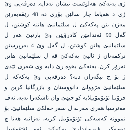
ژی یەنەکێ ھەلوێست نیشان نەدایە. دەرڤەیی وێ
ژی د ھەیاما چار سالێن بۆری دە 48 رێڤەبەرێن
مەزن یێن پەکەکێ ل سلێمانیێ ھاتنە کوشتن، ل
گەل 90 ئەندامێن کادرۆیێن وێ پارتیێ ھەر ل
سلێمانیێ ھاتن کوشتن، ل گەل وێ 4 بەرپرسێن
ترکمەنان ژ ئالیێ پەکەکێ ڤە ل سلێمانیێ ھاتن
تەرۆر کرن. یەنەکێ بخوە رێ دایە وی شەری ئێدی
ژ بۆ چ نیگەران دبە؟ دەرڤەیی وێ پەکەکە ل
سلێمانیێ مژوولێ دانووستان و بازرگانیا کرین و
فرۆتنا ئۆتۆمۆبیلایە کو جیھێ وان ئاشکەرا نەبە. ئەڤ
مەترسیا ھەری مەزنە ل سەر خەلکێ سلێمانیێ. بۆ
نموونە کەسەکی ئۆتۆمۆبیل کریە، نەزانیە ھەتا چ
دەمەکی فەرماندارێ پەکەکێ ئەو ئۆتۆمۆبیل