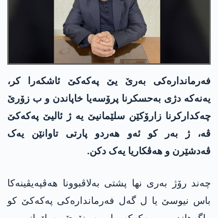
فەرماندارەکی بەرێ یێ پەکەکێ ئاشکەرا کر،
یەنەکە دژی بەحسکرنا پرۆسەیا خاپاندن و ب زۆرێ
چەکدارکرنا زارۆکێن سلێمانیێ یە ژ ئالیێ پەکەکێ
ڤە، ژ بەر کو ئەو ھەردو پارتی تاوانێن یەک
ڤەدشێرن و ھەڤکاریا یەک دکن.
چەند رۆژ بەری نھا پشتی بەلاڤبوونا ھەڤپەیڤینەکا
باس نیوسێ یا ل گەل فەرماندارەکی پەکەکێ کو