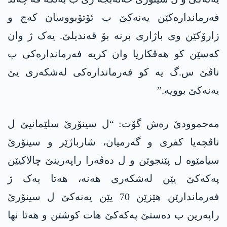
فەرماندارەکێن یەنەکێ ب ئۆتۆبووسان کەچ و
زارۆکێن وی باژاری برنە بۆ قەندیلێ. یەک ژ وان
کەسێن کو ھەڤکاریا وان کریە فەرماندارەکی ب
ناڤێ س.گ یە کو فەرماندارەکی لەشکەری یێ
یەنەکێ بوویە.”
مەحموودێ رەش گۆت: “ل سینۆرێ سلێمانیێ ل
ناڤچەیا کفری و گەرمیان، شارباژێر و سینۆرێ
سیامێوە ل پێنجوێن و ل دەڤەرا راپەرینێ چالاکیێن
پەکەکێ یێن لەشکەری ھەنە، ھەتا یەک ژ
فەرماندارێن هێزێن 70 یێن یەنەکێ ل سینۆرێ
راپەرین ب دەستێ پەکەکێ ھات کوشتن و ھەتا نھا