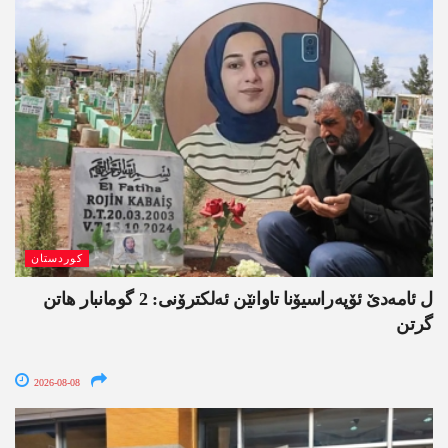
کوردستان
ل ئامەدێ ئۆپەراسیۆنا تاوانێن ئەلکترۆنی: 2 گومانبار ھاتن
گرتن
2026-08-08