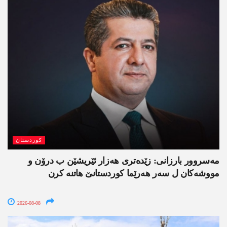
کوردستان
مەسروور بارزانی: زێدەتری ھەزار ئێریشێن ب درۆن و
مووشەکان ل سەر ھەرێما کوردستانێ ھاتنە کرن
2026-08-08