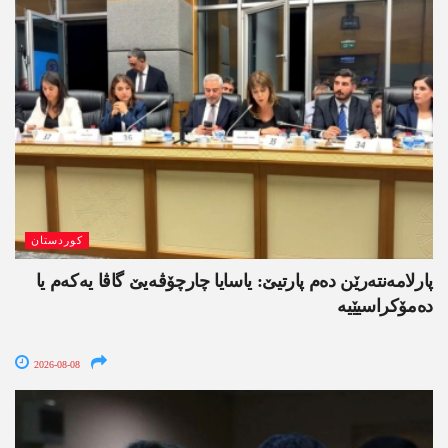
کوردستان
پارلامەنتەرێن دەم پارتیێ: یاسایا چارچۆڤەیێ گاڤا یەکەم یا
دەمۆکراسیێیە
2026-08-08