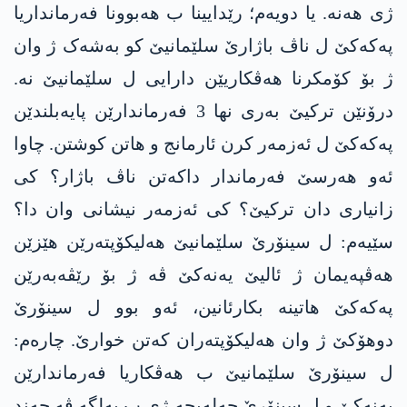
ژی ھەنە. یا دویەم؛ رێدایینا ب ھەبوونا فەرمانداریا
پەکەکێ ل ناڤ باژارێ سلێمانیێ کو بەشەک ژ وان
ژ بۆ کۆمکرنا ھەڤکاریێن دارایی ل سلێمانیێ نە.
درۆنێن ترکیێ بەری نھا 3 فەرماندارێن پایەبلندێن
پەکەکێ ل ئەزمەر کرن ئارمانج و ھاتن کوشتن. چاوا
ئەو ھەرسێ فەرماندار داکەتن ناڤ باژار؟ کی
زانیاری دان ترکیێ؟ کی ئەزمەر نیشانی وان دا؟
سێیەم: ل سینۆرێ سلێمانیێ ھەلیکۆپتەرێن ھێزێن
ھەڤپەیمان ژ ئالیێ یەنەکێ ڤە ژ بۆ رێڤەبەرێن
پەکەکێ ھاتینە بکارئانین، ئەو بوو ل سینۆرێ
دوھۆکێ ژ وان ھەلیکۆپتەران کەتن خوارێ. چارەم:
ل سینۆرێ سلێمانیێ ب ھەڤکاریا فەرماندارێن
یەنەکێ و ل سینۆرێ حەلەبجە ژی ب بەلگە ڤە چەند