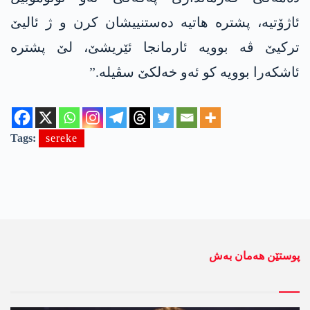
ئاژۆتیە، پشترە ھاتیە دەستنییشان کرن و ژ ئالیێ
ترکیێ ڤە بوویە ئارمانجا ئێریشێ، لێ پشترە
ئاشکەرا بوویە کو ئەو خەلکێ سڤیلە.”
Tags:
sereke
پوستێن ھەمان بەش