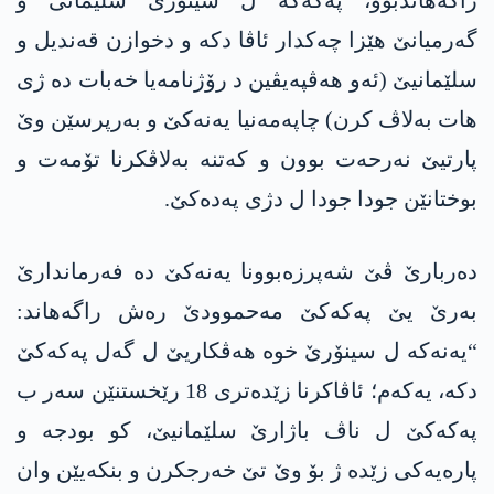
راگەھاندبوو، پەکەکە ل سینۆرێ سلێمانی و
گەرمیانێ ھێزا چەکدار ئاڤا دکە و دخوازن قەندیل و
سلێمانیێ (ئەو ھەڤپەیڤین د رۆژنامەیا خەبات دە ژی
ھات بەلاڤ کرن) چاپەمەنیا یەنەکێ و بەرپرسێن وێ
پارتیێ نەرحەت بوون و کەتنە بەلاڤکرنا تۆمەت و
بوختانێن جودا جودا ل دژی پەدەکێ.
دەربارێ ڤێ شەپرزەبوونا یەنەکێ دە فەرماندارێ
بەرێ یێ پەکەکێ مەحموودێ رەش راگەھاند:
“یەنەکە ل سینۆرێ خوە ھەڤکاریێ ل گەل پەکەکێ
دکە، یەکەم؛ ئاڤاکرنا زێدەتری 18 رێخستنێن سەر ب
پەکەکێ ل ناڤ باژارێ سلێمانیێ، کو بودجە و
پارەیەکی زێدە ژ بۆ وێ تێ خەرجکرن و بنکەیێن وان