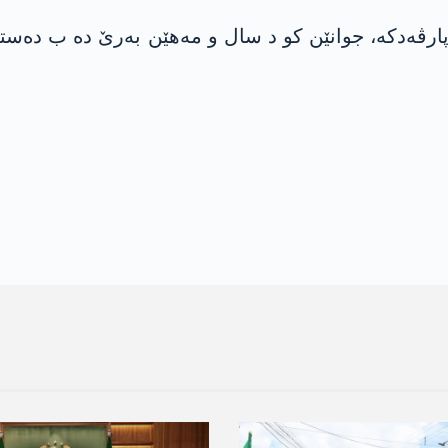
پارڤه‌دكه‌، جوانێن كو د سال و مه‌هێن به‌رێ ده‌ ب ده‌ست