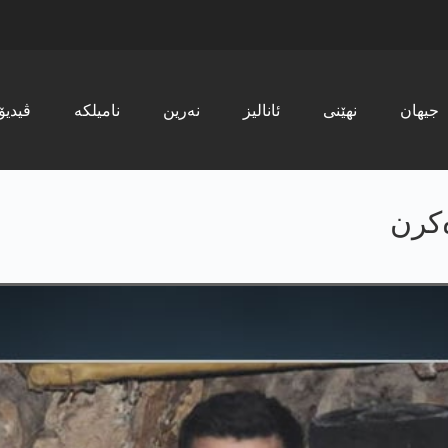
جیھان
نھێنی
ئانالیز
نەرین
نامیلکە
ڤیدیۆ
ەکرن