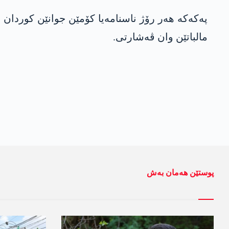
په‌كه‌كه‌ هه‌ر رۆژ ناسنامه‌یا كۆمێن جوانێن كوردان 
مالباتێن وان ڤه‌شارتی.
پوستێن ھەمان بەش