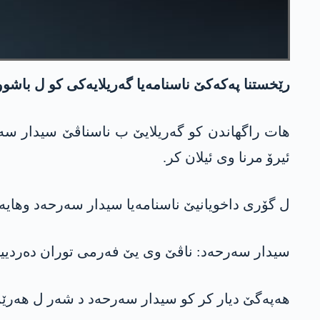
رێخستنا په‌كه‌كێ ناسنامەیا گەریلایەکی کو ل باشوورێ کوردستانێ به‌ریا 5 مه‌هان ه
هات راگهاندن کو گەریلایێ ب ناسناڤێ سیدار سەرح
ئیرۆ مرنا وی ئیلان كر.
ل گۆری داخویانیێ ناسنامەیا سیدار سەرحەد وهایە:
سیدار سەرحەد: ناڤێ وی یێ فەرمی توران دەردییۆک
هه‌په‌گێ دیار کر کو سیدار سەرحەد د شەر ل هه‌رێ