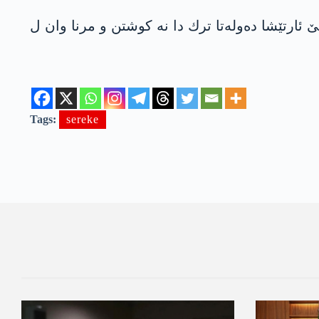
ێ ئارتێشا ده‌وله‌تا ترك دا نه‌ كوشتن و مرنا وان ل
Tags:
sereke