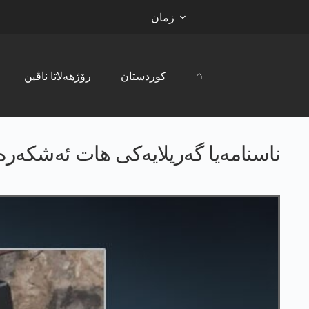
زمان
⌂
کوردستان
رۆژھەلاتا ناڤین
ناسنامەیا گەریلایەکی هات ئەشکەر