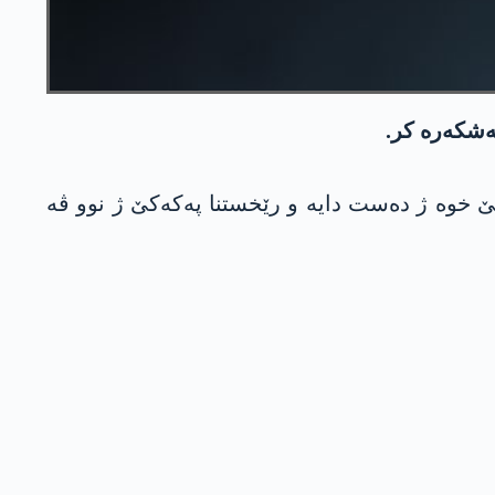
خوە ژ دەست دایە و رێخستنا په‌كه‌كێ ژ نوو ڤه‌