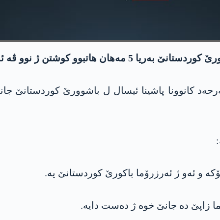
اتبوو كوشتن ژ نوو ڤه‌ ئەشکەرە کر.
ەد کانوونا پاشینا ئیسال ل باشوورێ کوردستانێ جانێ 
ە و ئەو ژ ئەرزرۆما باکورێ کوردستانێ یە.
ما زاپێ دە جانێ خوە ژ دەست دایە.