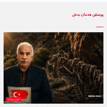
پوستێن ھەمان بەش
کوردستان