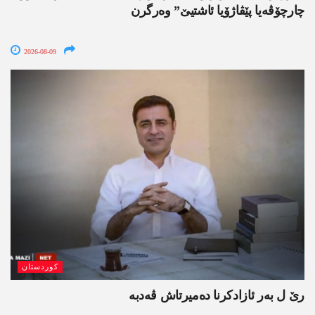
چارچۆڤەیا پێڤاژۆیا ئاشتیێ” وەرگرن
2026-08-09
کوردستان
رێ ل بەر ئازادکرنا دەمیرتاش ڤەدبە