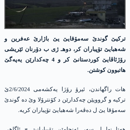
ترکیێ گوندێ سەمۆقایێ یێ باژارێ عەفرین و
شەهبایێ تۆپباران کر، دوهـ ژی ب دۆرنان ئێریشی
رۆژئاڤایێ كوردستانێ كر و 4 چه‌كدارێن یه‌په‌گێ
هاتبوون كوشتن.
هات راگهاندن، ئیرۆ رۆژا یه‌كشه‌می 2/6/2024ێ
ترکیە و گرووپێن چەکدارێن د کۆنترۆلا وێ دە گوندێ
سەمۆقا یێ ل ده‌ڤه‌را شه‌هبایێ تۆپباران کریە.
هەتا نها ل سەر ئەنجامێن تۆپبارانێ چ ئاگاهی