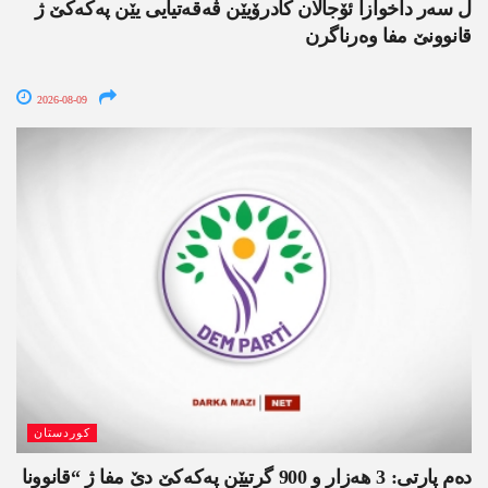
ل سەر داخوازا ئۆجالان کادرۆیێن ڤەقەتیایی یێن پەکەکێ ژ
قانوونێ مفا وەرناگرن
2026-08-09
کوردستان
دەم پارتی: 3 ھەزار و 900 گرتیێن پەکەکێ دێ مفا ژ “قانوونا