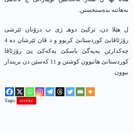
نەهاتنە بدەستخستن.
ل هێلا دن، ترکیێ دوهـ ژی ب درۆنان ئێرشی
رۆژئاڤایێ کوردستانێ کربوو و د ڤان ئێرشان دە 4
چه‌كدارێن یه‌په‌گێ باسكێ په‌كه‌كێ یێ رۆژئاڤا
كوردستانێ هاتبوون كوشتن و 11 كه‌سێن دن بریندار
ببوون.
Tags:
sereke