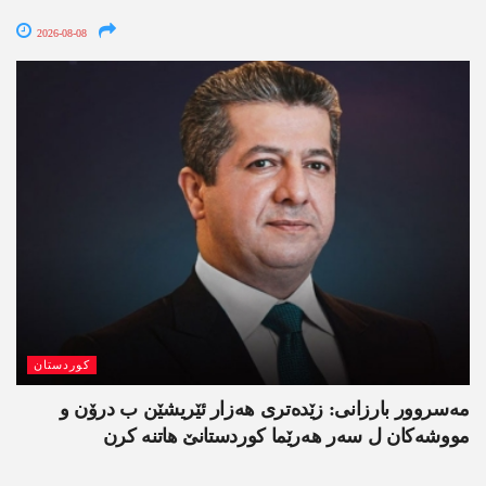
2026-08-08
کوردستان
مەسروور بارزانی: زێدەتری ھەزار ئێریشێن ب درۆن و
مووشەکان ل سەر ھەرێما کوردستانێ ھاتنە کرن