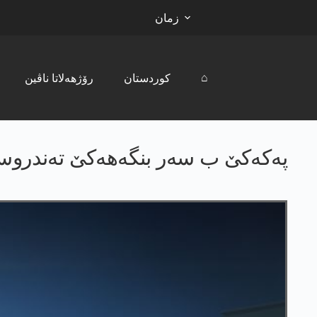
زمان
⌂
کوردستان
رۆژھەلاتا ناڤین
په‌كه‌كێ ب سه‌ر بنگه‌هه‌كێ ته‌ندروس