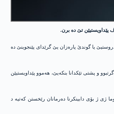
ڤ پێداویستیێن تێ ده‌ برن.
دروستیێ یا گوندێ پاره‌زان یێ گرێدای پێنجوینێ ده‌
ستی یا گوندێ پاره‌زان ده‌ گرتبوو و پشتی تێكدانا بنكه‌یێ، هه‌موو پێداویستیێن
وما ژی ژ بۆی دابینكرنا ده‌رمانان رێخستن كه‌تیه‌ د