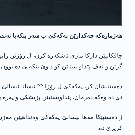
هه‌ژماره‌كه‌ چه‌كدارێن په‌كه‌كێ ب سه‌ر بنكه‌یا ته
چاڤكانیێن داركا مازی ئاشكه‌ره‌ كرن، ل رۆژێن رابوو
گرتن و ته‌ڤ پێداویستیێن كو د وێ بنكه‌یێ ده‌ بوون 
تێ ده‌ وه‌كه‌ ده‌رمان، پێداویستیێن پزیشكی و په‌ره‌ 
ژ ده‌ستپێكا مه‌ها نیسانێ په‌كه‌كێ وه‌نداهیێن مه‌زن
كریزێ ده‌.