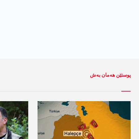
پوستێن ھەمان بەش