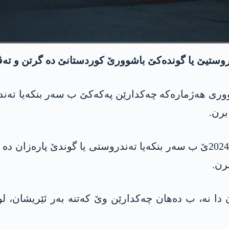
‌ندروستیێ یا گونده‌كێ باشوورێ كوردستانێ ده‌ گرتن و ته‌
ری هه‌ژماره‌كه‌ چه‌كدارێن په‌كه‌كێ ب سه‌ر بنكه‌یا ته‌ن
برن.
ده‌ستنیشان كر، په‌كه‌كێ ل رۆژا 22 نیسانا ئیسالێ 2024ێ ب سه‌ر بنكه‌یا ته‌ندرو
برن.
 دا نه‌، ب ده‌هان چه‌كدارێن وێ كه‌تنه‌ به‌ر ئێریشان، ل