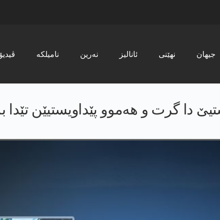
جیھان
نھێنی
ئانالیز
نەرین
نامیلکە
ڤیدیۆ
تیێ دا گرت و هه‌موو پێداویستیێن تێدا ب