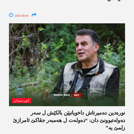
2026-08-04
کوردستان
نورەدین دەمیرتاش داخویانیێن بالکێش ل سەر
دەولەتبوونێ دان: “دەولەت ل ھەمبەر جڤاکێ ئامرازێ
زلمێ یە”