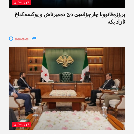
کوردستان
پرۆژەقانوونا چارچۆڤەیێ دێ دەمیرتاش و یوکسەکداغ
ئازاد بکە
2026-08-06
کوردستان