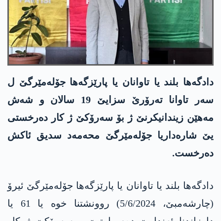
دادگەھا بلند یا تاوانان یا پارێزگەھا جۆلەمێرگێ ل
سەر تاوانا تەرۆرێ سزایێ 19 سالان و شەش
مەھێن زیندانیکرنێ ژ بۆ سەرۆکێ ژ کار دەرخستی
یێ شارەداریا جۆلەمێرگێ محەمەد سدیق ئاکش
دەرخست.
دادگەھا بلند یا تاوانان یا پارێزگەھا جۆلەمێرگێ ئیرۆ
(چارشەمبێ، 5/6/2024) روونشتنا خوە یا 61 یا