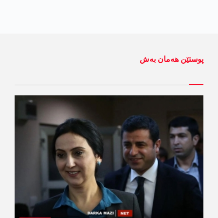
پوستێن ھەمان بەش