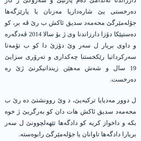
دارزاندنا ئەندامێ دەم پارتیێ و سەرۆکێ ژ کار
دەرخستی یێ شارەداریا مەزنان یا پارێزگەھا
جۆلەمێرگێ محەمەد سدیق ئاکش ب رێ ڤە بر، کو
دەستپێکا دۆزا دارزاندنا وی ژ بۆ سالا 2014 ڤەدگەرە
و داوی بریار ل سەر وێ دۆزێ دا کو ب تۆمەتا
سەرکرداتیا رێکخستنا چەکداری و تەرۆری سزایێ
19 سال و شەش مەھێن زیندانیکرنێ ژێ رە
دەرخست.
ل دوور مەدیایا ترکیەیێ، د وێ روونشتێ دە رێ ب
محەمەد سدیق ئاکش ھات دان کو بەرگریێ ژ خوە
بکە و داخواز کریە کو دادگەھا تێھەلچوونێ ل سەر
بریارا دادگەھا تاوانان یا جۆلەمێرگێ رابوەستە.