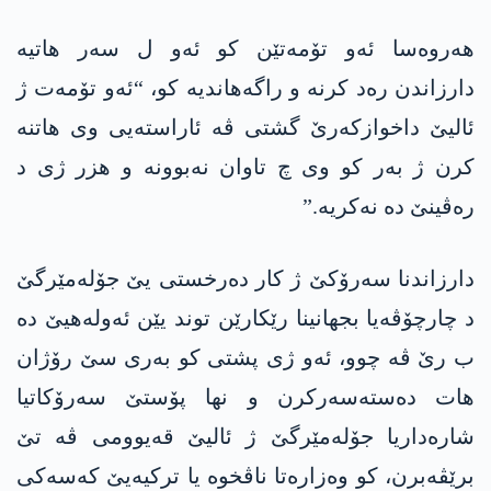
ھەروەسا ئەو تۆمەتێن کو ئەو ل سەر ھاتیە
دارزاندن رەد کرنە و راگەھاندیە کو، “ئەو تۆمەت ژ
ئالیێ داخوازکەرێ گشتی ڤە ئاراستەیی وی ھاتنە
کرن ژ بەر کو وی چ تاوان نەبوونە و ھزر ژی د
رەڤینێ دە نەکریە.”
دارزاندنا سەرۆکێ ژ کار دەرخستی یێ جۆلەمێرگێ
د چارچۆڤەیا بجھانینا رێکارێن توند یێن ئەولەھیێ دە
ب رێ ڤە چوو، ئەو ژی پشتی کو بەری سێ رۆژان
ھات دەستەسەرکرن و نھا پۆستێ سەرۆکاتیا
شارەداریا جۆلەمێرگێ ژ ئالیێ قەیوومی ڤە تێ
برێڤەبرن، کو وەزارەتا ناڤخوە یا ترکیەیێ کەسەکی