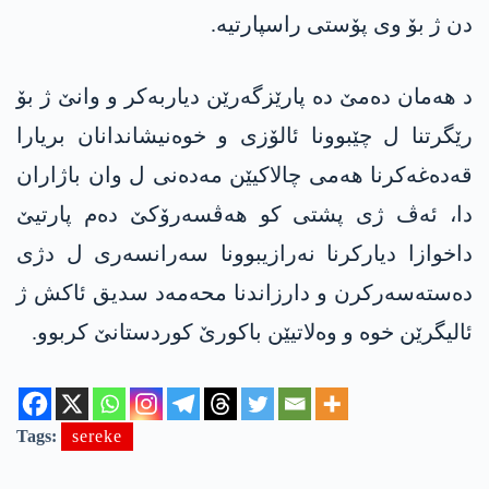
دن ژ بۆ وی پۆستی راسپارتیە.
د هەمان دەمێ دە پارێزگەرێن دیاربەکر و وانێ ژ بۆ
رێگرتنا ل چێبوونا ئالۆزی و خوەنیشاندانان بریارا
قەدەغەکرنا ھەمی چالاکیێن مەدەنی ل وان باژاران
دا، ئەڤ ژی پشتی کو ھەڤسەرۆکێ دەم پارتیێ
داخوازا دیارکرنا نەرازیبوونا سەرانسەری ل دژی
دەستەسەرکرن و دارزاندنا محەمەد سدیق ئاکش ژ
ئالیگرێن خوە و وەلاتیێن باکورێ کوردستانێ کربوو.
Tags:
sereke