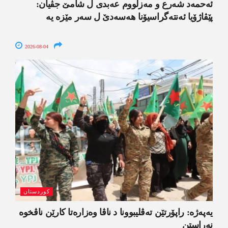
ئەحمەد شەرع و مەزلووم عەبدی ل شامێ جڤیان:
پێڤاژۆیا ئەنتەگراسیۆنا ھەسەدێ ل سەر مێزە یە
2026-08-04
کوردستان
یەپەژە: راپۆرتێن تەڤلیبوونا د ناڤا وەزارەتا کارێن ناڤخوە
نەراستن