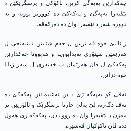
چەکدارێن یەپەگێ کرین، ناکۆکی و پرسگرێکێن د
نێڤبەرا یەپەگێ و پەکەکێ دە کوورتر بوونە و نە
دوورە شەر د نێڤبەرا وان دە دەرکەڤە.
ژ ئالیێ خوە ڤە ترس ل جەم شێنیێن نیشەتجی ل
هەرێمێن سینۆری پەیدابوویە و هەبوونا چەکدارێن
پەکەکێ ل ڤان هەرێمان ب خەتەری ل سەر ژیانا
خوە دزانن.
تەڤی کو یەپەگە ژی د بن تەعلیماتێن پەکەکێ دە
تەڤ دگەرە، لێ بەلێ جارنا پرسگرێک و ئالۆزیێن پر
مەزن د نێڤبەرا وان دە روو ددن، پەکەکە ژی هەول
ددە ڤان ناکۆکیان ڤەشێرە.