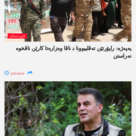
کوردستان
یەپەژە: راپۆرتێن تەڤلیبوونا د ناڤا وەزارەتا کارێن ناڤخوە
نەراستن
2026-08-04