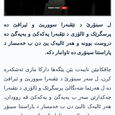
ل سینۆرێ د نێڤبەرا سووریێ و ئیراقێ دە
پرسگرێک و ئالۆزی د نێڤبەرا پەکەکێ و یەپەگێ دە
دروست بوونە و هەر ئالیەک یێ دن ب خەمسار د
پاراستنا سینۆری دە تاوانبار دکە.
چاڤکانیێن تایبەت یێن پێگەها دارکا مازی ئەشکەرە
کرن، ل سەر سینۆرێ د نێڤبەرا سووریێ و ئیراقێ
دە ل هەرێما شەنگالێ پرسگرێک و ئالۆزی د نێڤبەرا
چەکدارێن سەر ب یەپەگێ و پەکەکێ ڤە روودان،
هەر ئالیەک ئالیێ دن ب خەمسار د پاراستنا سینۆر