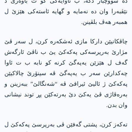
دە سووچبار دکە، ب ئاوایەکی کو ت باوەری د
نێڤبەرا وان دە نەمایە و گهایە ئاستەکی هێزێ ل
همبەر هەڤ بلڤینن.
چاڤکانیێن دارکا مازی ئەشکەرە کرن، ل سەر ڤێ
مژارێ بەرپرسەکی پەکەکێ یێ ب ناڤێ ئارگەش
گەف ل هێزێن یەپەگێ کرنە کو نابە ب ت ئاوا
چەکدارێن سەر ب یەپەگێ ڤە سینۆرێ چالاکیێن
پەکەکێ ژ ئالیێ ئیراقێ ڤە “شەنگالێ” ببەزینن و
بەرەڤاژی ڤێ یەکێ دێ بەرتەکێن پڕ توند نیشانی
وان بدن.
تەکەز کرن، پشتی گەفێن ڤی بەرپرسێ پەکەکێ ل