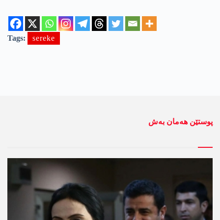
Tags:
sereke
پوستێن ھەمان بەش