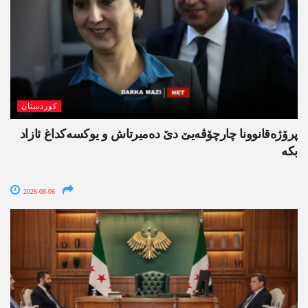
کوردستان
پرۆژەقانوونا چارچۆڤەیێ دێ دەمیرتاش و یوکسەکداغ ئازاد
بکە
2026-08-06