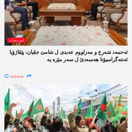
کوردستان
ئەحمەد شەرع و مەزلووم عەبدی ل شامێ جڤیان: پێڤاژۆیا
ئەنتەگراسیۆنا ھەسەدێ ل سەر مێزە یە
2026-08-04