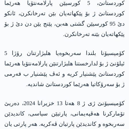
کوردستانێ، 5 کورسیێن پارلامەنتۆیا ھەرێما
کوردستانێ ژ بۆ پێکھاتەیان بێن تەرخانکرن، ئانکو
دێ 95 کورسیێن گشتی ھەبن، پێنج یێن دن دێ ژ بۆ
پێکھاتەیان بێنە تەرخانکرن.
کۆمیسیۆنا بلندا سەربخوەیا ھلبژارتنان رۆژا 5
ئیلۆنێ ژ بۆ لدارخستنا ھلبژارتنێن پارلامەنتۆیا ھەرێما
کوردستانێ پێشنیار کریە و ئەڤ پێشنیار ب فەرمی
ژ بۆ سەرۆکاتیا ھەرێما کوردستانێ شاندیە.
کۆمیسیۆنێ ژی ژ 8 ھەتا 13 خزیرانا 2024، دەریێ
تۆمارکرنا ھەڤپەیمانی، پارتیێن سیاسی، کاندیدێن
سەربخوە و کاندیدێن پارتیان ڤەکریە. ھەر پارتی یان