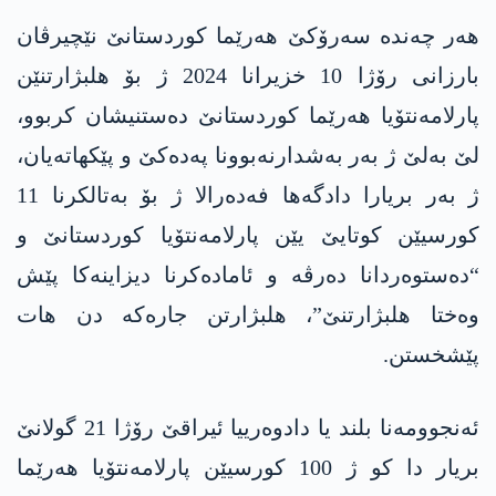
ھەر چەندە سەرۆکێ ھەرێما کوردستانێ نێچیرڤان
بارزانی رۆژا 10 خزیرانا 2024 ژ بۆ ھلبژارتنێن
پارلامەنتۆیا ھەرێما کوردستانێ دەستنیشان کربوو،
لێ بەلێ ژ بەر بەشدارنەبوونا پەدەکێ و پێکھاتەیان،
ژ بەر بریارا دادگەھا فەدەرالا ژ بۆ بەتالکرنا 11
کورسیێن کوتایێ یێن پارلامەنتۆیا کوردستانێ و
“دەستوەردانا دەرڤە و ئامادەکرنا دیزاینەکا پێش
وەختا ھلبژارتنێ”، ھلبژارتن جارەکە دن ھات
پێشخستن.
ئەنجوومەنا بلند یا دادوەرییا ئیراقێ رۆژا 21 گولانێ
بریار دا کو ژ 100 کورسیێن پارلامەنتۆیا ھەرێما