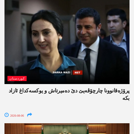
کوردستان
پرۆژەقانوونا چارچۆڤەیێ دێ دەمیرتاش و یوکسەکداغ ئازاد
بکە
2026-08-06