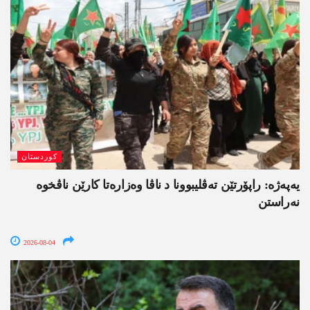
کوردستان
یەپەژە: راپۆرتێن تەڤلیبوونا د ناڤا وەزارەتا کارێن ناڤخوە
نەراستن
2026-08-04