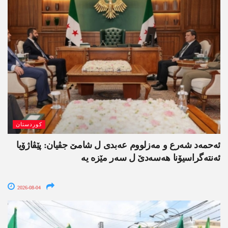
کوردستان
ئەحمەد شەرع و مەزلووم عەبدی ل شامێ جڤیان: پێڤاژۆیا
ئەنتەگراسیۆنا ھەسەدێ ل سەر مێزە یە
2026-08-04