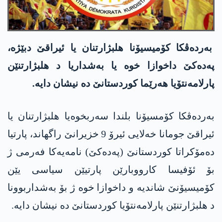
بەردەڤکا کۆمیسیۆنا ھلبژارتنان یا ئیراقێ دبێژە،
پەدەکێ داخوازا خوە یا بەشداریا د ھلبژارتنێن
پارلامەنتۆیا ھەرێما کوردستانێ دە نیشان دایە.
بەردەڤکا کۆمسیۆنا بلندا سەربخوەیا ھلبژارتنان یا
ئیراقێ جومانا خەلایی ئیرۆ 9 خزیرانێ راگھاند، پارتیا
دەمۆکراتا کوردستانێ (پەدەکێ) نامەیەکا فەرمی ژ
بۆ ئۆفیسا کارووبارێن پارتیێن سیاسی یێن
کۆمیسیۆنێ شاندیە و داخوازا خوە ژ بۆ بەشداربوونا
د ھلبژارتنێن پارلامەنتۆیا کوردستانێ دە نیشان دایە.