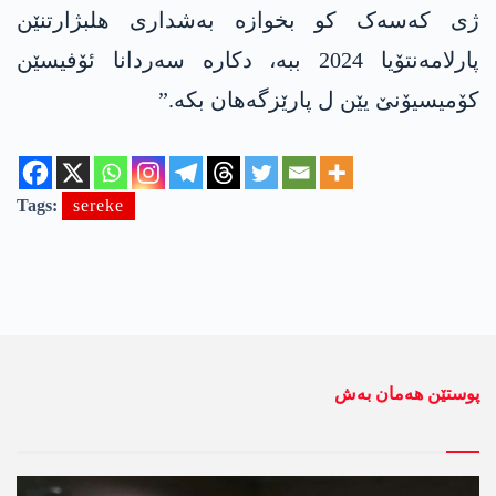
ژی کەسەک کو بخوازە بەشداری ھلبژارتنێن
پارلامەنتۆیا 2024 ببە، دکارە سەردانا ئۆفیسێن
کۆمیسیۆنێ یێن ل پارێزگەھان بکە.”
Tags:
sereke
پوستێن ھەمان بەش