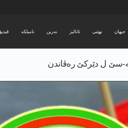
جیھان
نھێنی
ئانالیز
نەرین
نامیلکە
ڤیدیۆ