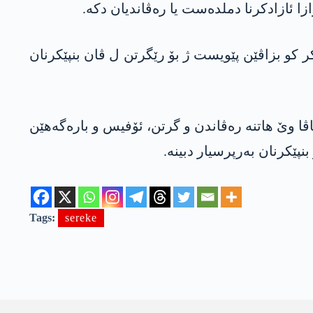
ا ئازادکرنا دملدەست یا رەڤاندیان دکە.
ر کو بزاڤێن پێویست ژ بۆ رێگرتن ل ڤان بنپێکرنان
اڤا وێ ھاتنە رەڤاندن و گرتن، ئۆفیس و بارەگەھێن
پێکرنان بەرپرسیار دبینە.
Tags:
sereke