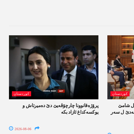
کوردستان
کوردستان
ل شامێ
پرۆژەقانوونا چارچۆڤەیێ دێ دەمیرتاش و
ەسەدێ ل سەر
یوکسەکداغ ئازاد بکە
2026-08-06