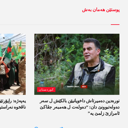
پوستێن ھەمان بەش
کوردستان
نورەدین دەمیرتاش داخویانیێن بالکێش ل سەر
یەپەژە: راپۆرتێن
دەولەتبوونێ دان: “دەولەت ل ھەمبەر جڤاکێ
ناڤخوە نەراست
ئامرازێ زلمێ یە”