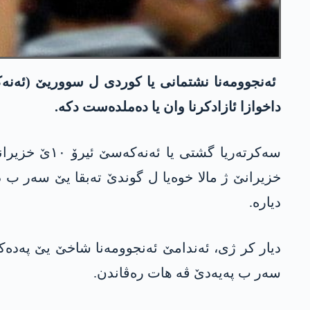
داخوازا ئازادکرنا وان یا دەملدەست دکە.
خزیرانێ ژ مالا خوەیا ل گوندێ تەبقا یێ سەر ب 
دیارە.
سەر ب پەیەدێ ڤە ھات رەڤاندن.