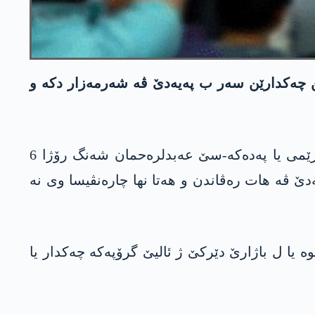
2 ئەندامێن پەدەکە-سێ ژ ئالیێ گرۆپێن چەکدارێن سەر ب پەیەدێ ڤە شەرمەزار دکە و
سەکرتەریا گشتی یا ئەنەکەسێ ئیرۆ ١٠ێ خزیرانێ د داخویانیەکێ دە راگھاند، ئەندامێ ئەنجوومەنا ھەرێمی یا پەدەکە-سێ عەبدلرەحمان شەنگ رۆژا 6
ێ ڤە ھات رەڤاندن و ھەتا نھا چارەنڤیسا وی نە
ێ پەدەکە-سێ خالد محەمەد میرۆ ژی رۆژا 9 خزیرانێ ژ مالا خوە یا ل باژارێ دێرکێ ژ ئالیێ گرۆپەکە چەکدار یا