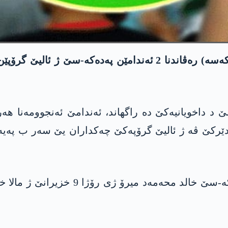
ئەنجوومەنا نشتمانی یا کوردی ل سووریێ (ئەنەکەسە) رەڤاندنا 
دێرکێ ڤە ژ ئالیێ گرۆپەکێ چەکداران یێ سەر ب پەیەد
دیار کر ژی، ئەندامێ ئەنجوومەنا شاخێ ی