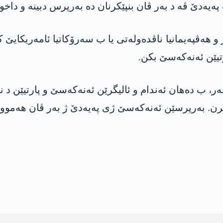
دێ ڤە د بەر ڤان بنپێکرنان دە بەرپرس دبینە و داخواز
و ھەڤپەیمانیا ناڤدەولەتی یا ب سەرۆکاتیا ئامەریکایێ ک
رتیێن ئەنەکەسێ بکن.
ر، ب دەھان ئەندام و ئالیگرێن ئەنەکەسێ و پارتیێن د ن
کرن. بەرپرسێن ئەنەکەسێ ژی پەیەدێ ژ بەر ڤان ھەموو بن