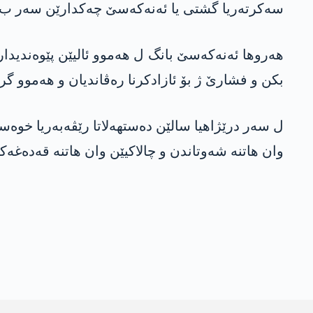
سەکرتەریا گشتی یا ئەنەکەسێ چەکدارێن سەر ب پەیە
ھەروھا ئەنەکەسێ بانگ ل ھەموو ئالیێن پێوەندیدار 
بکن و فشارێ ژ بۆ ئازادکرنا رەڤاندیان و ھەموو گ
ل سەر درێژاھیا سالێن دەستھەلاتا رێڤەبەریا خوەسە
وان ھاتنە شەوتاندن و چالاکیێن وان ھاتنە قەدەغە