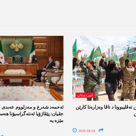
کوردستان
 تەڤلیبوونا د ناڤا وەزارەتا کارێن
ئەحمەد شەرع و مەزلووم عەبدی 
ن
جڤیان: پێڤاژۆیا ئەنتەگراسیۆنا ھ
مێزە یە
2026-08-04