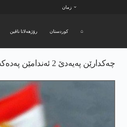
زمان
⌂
کوردستان
رۆژھەلاتا ناڤین
چەکدارێن پەیەدێ 2 ئەندامێن پەدەکە-سێ ل دێرکێ رەڤاندن