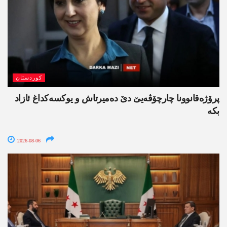
کوردستان
پرۆژەقانوونا چارچۆڤەیێ دێ دەمیرتاش و یوکسەکداغ ئازاد
بکە
2026-08-06