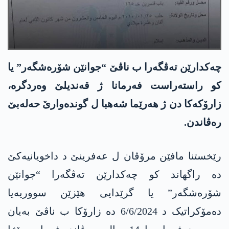
چەکدارێن تەڤگەرا ب ناڤێ “جوانێن شۆرەشگەر” یا
کو راستەراست فەرمانا ژ قەندیلێ وەردگرە،
زارۆکەکا دن ژ ھەرێما شەھبا ل گوندەوارێ حەلەبێ
رەڤاندن.
رێخستنا مافێن مرۆڤان ل عەفرینێ د داخویانیەکێ
دە راگھاند کو چەکدارێن تەڤگەرا “جوانێن
شۆرەشگەر” یا گرێدایی ھێزێن سووریەیا
دەمۆکراتیک د 6/6/2024 دە زارۆکا ب ناڤێ بەیان