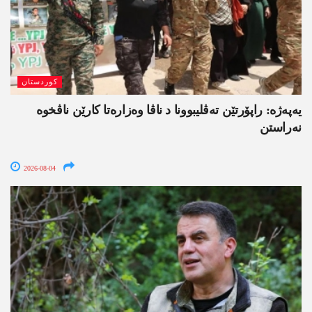
کوردستان
یەپەژە: راپۆرتێن تەڤلیبوونا د ناڤا وەزارەتا کارێن ناڤخوە
نەراستن
2026-08-04