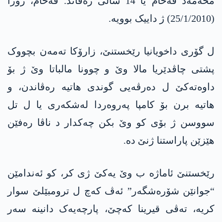
محەمەد فەحام یا 14 سالی رەڤاند. فەحام، رۆژا
(25/1/2010) ژ داییک بوویە.
ل گۆری داخویانیا رێخستنێ، زارۆکا تەمەن بچووک
پشتی چاڤدێریا مالا وێ و چوونا مالباتا وێ ژ بۆ
داوەتەکێ ل دەرڤەیی گوندی ھاتیە رەڤاندن، و
هاتیە برن بۆ کامپا پەروەردا لەشکەری یا ل تل
سووسن ژ بۆی کو وێ بکن چەکدار د ناڤا رەفێن
ھێزێن پاراستنا ژنێ دە.
رێخستنێ ئاماژە ب وێ یەکێ ژی کر، کو ئەندامێن
“جوانێن شۆرەشگەر” ئەڤ کەچ ل ترومبێلێ سوار
کریە، تەڤی قیرینا کەچێ، پارچەیەک دانینە سەر