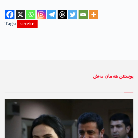
Tags:
sereke
پوستێن ھەمان بەش