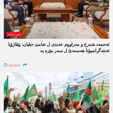
کوردستان
ئەحمەد شەرع و مەزلووم عەبدی ل شامێ جڤیان: پێڤاژۆیا
ئەنتەگراسیۆنا ھەسەدێ ل سەر مێزە یە
2026-08-04