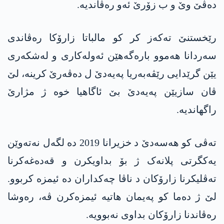
دەڤێ وێ و ب زۆرێ ئەو رەڤاندیە.
رێخستنێ تەکەز کر کو مالباتا زارۆکا رەڤاندی
سەردانا ھەموو بارەگەھێن ئەولەکاری و لەشکەری
یێن گرێدایی رێڤەبەریا پەیەدێ ل دەڤەرێ کرینە، لێ
ڤان سازیێن پەیەدێ بێ ئاگاهیا خوە ژ مژارێ
راگهاندیە.
تەڤی کو ھەسەدێ د خزیرانا 2019 دە لگەل نەتەوێن
یەکگرتی پلانەک ژ بۆ بداویکرن و قەدەغەکرنا
تەڤلیکرنا زارۆکان د ناڤا چەکداران دە ئیمزە کربوو.
لێ ژ دەما کو پەیمان ھاتیە ئیمزەکرن ڤە، رەوشا
رەڤاندنا زارۆکان بداوی نەبوویە.