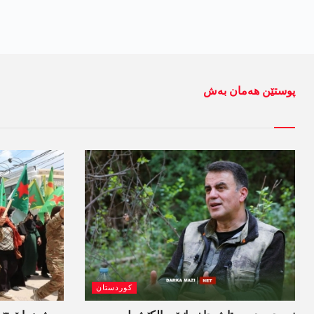
پوستێن ھەمان بەش
کوردستان