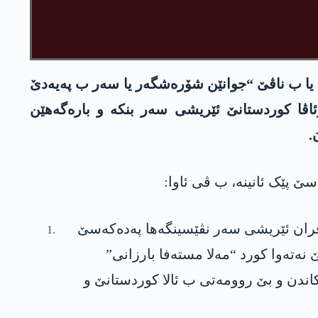
 یا ب ناڤێ “جوانێن شۆرەشگەر یا سەر ب پەیەدێ
دە ل هندەک باژار و باژارۆکێن رۆژئاڤا کوردستانێ ئێریشی سەر بنکە و بارەگەهێن
.
1/3/20 دە ل باژارێ کۆبانێ ب دار و کەڤران ئێریشی سەر نڤێسینگەها پەدەکەسێ
 نەتەوا کورد “مەلا مستەفا بارزانی”
ندن و بێ روومەتی ب ئالا کوردستانێ و