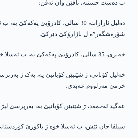
ب دەست خستنە، ناڤێن وان ئەڤن:
دەلیل ئارارات، 30 سالی، کادرۆیێ پە
شۆرەشگەر”ە ل باژارۆکێ دێرکێ.
خەیری، 35 سالی، کادرۆیێ پەکەکێ یە، ب ئەسلا خوە ژ باکورێ کوردستانێ یە، بەرپرسێ گشتی یێ تەڤگەرا “جوانێن شۆرەشگەر”ە ل باژارێ کۆبانیێ.
خەلیل کۆبانی، ژ شێنیێن کۆبانیێ یە، یەک ژ بەرپرس
خزمێ مەزلووم عەبدی.
عەگید ئەحمەد، ژ شێنیێن کۆبانیێ یە، بەرپرسێ لیژن
سیلڤا جان ئێش، ب ئەسلا خوە ژ باکورێ کوردستانێ