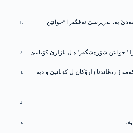
رێ ئامەدێ یە، بەرپرسێ تەڤگەرا “جوانێن
مە ژ رەڤاندنا زارۆکان ل کۆبانیێ و دبە
ە.