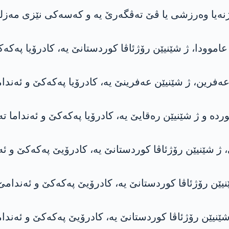
یژنەیا وەرزشی یا ڤێ تەڤگەرێ یە و کەسەکی نێزی مەزل
وودا، ژ شێنیێن رۆژئاڤا کوردستانێ یە، کادرۆیا پەکە
ەفرین، ژ شێنیێن عەفرینێ یە، کادرۆیا پەکەکێ و ئەندا
ە و ژ شێنیێن رەقایێ یە، کادرۆیا پەکەکێ و ئەنداما 
، ژ شێنیێن رۆژئاڤا کوردستانێ یە، کادرۆیێ پەکەکێ و 
ێن رۆژئاڤا کوردستانێ یە، کادرۆیێ پەکەکێ و ئەندام
 شێنیێن رۆژئاڤا کوردستانێ یە، کادرۆیێ پەکەکێ و ئەن