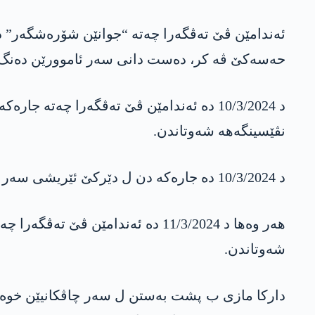
حەسەکێ ڤە کر، دەست دانی سەر ئاموورێن دەنگ و م
د 10/3/2024 دە ئەندامێن ڤێ تەڤگەرا چ
نڤێسینگەهە شەوتاندن.
د 10/3/2024 دە جارەکە دن ل دێرکێ ئێریشی سەر نڤێسینگەها پەدەکەسێ کرن و ئەڤ ژی شەوتاندن.
هەر وەها د 11/3/2024 دە ئەندام
شەوتاندن.
دارکا مازی ب پشت بەستن ل سەر چاڤکانیێن خوە یێ