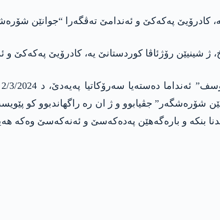
، کادرۆیێ پەکەکێ و ئەندامێ تەڤگەرا “جوانێن شۆرەش
ژ شینیێن رۆژئاڤا کوردستانێ یە، کادرۆیێ پەکەکێ و ئ
هە
ن شۆرەشگەر” جڤیابوو و ژ ان رە راگهاندبوو کو پێویس
ندنا بنکە و بارەگەهێن پەدەکەسێ و ئەنەکەسێ وەکە هە