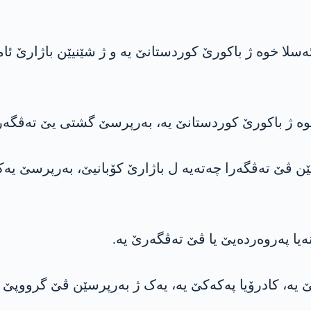
کەکێ یە، ب ئەسلا خوە ژ باکورێ کوردستانێ یە و ژ شێنیێن باژا
ێن ڤێ تەڤگەرا چەتەیە ل باژارێ کۆبانیێ، بەرپرسێ یەکە
ەیا پەروەردەیێ یا ڤێ تەڤگەرێ یە.
 یە، کادرۆیا پەکەکێ یە، یەک ژ بەرپرسێن ڤێ گرووپێ ی