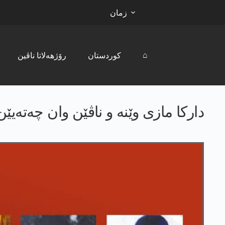
زمان
⌂
کوردستان
رۆژھەلاتا ناڤین
دارکا مازی وێنە و ناڤێن وان چەتەی