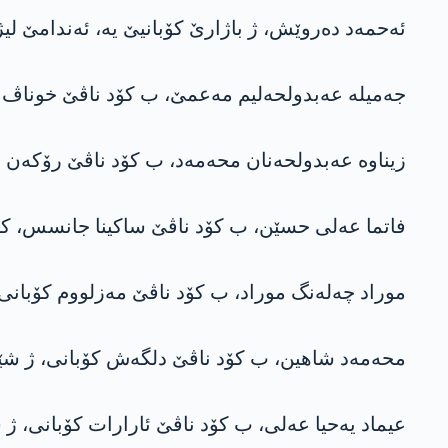
ئەحمەد دەروێش، ژ باژارێ کۆبانیێ یە، ئەندامێ ل
جەمیلە عەبدولحەلیم مەعمێ، ب کۆد ناڤێ خوناڤ عام
زیناوە عەبدولحەنان محەمەد، ب کۆد ناڤێ رۆکەن ع
فاتما عەلی حسێن، ب کۆد ناڤێ ساکینا جانسس، کورد
موراد چەلەنگ موراد، ب کۆد ناڤێ مەزلووم کۆبانی
محەمەد شاهین، ب کۆد ناڤێ دلگەش کۆبانی، ژ شێنی
عیماد یەحیا عەلی، ب کۆد ناڤێ ئارارات کۆبانی، ژ