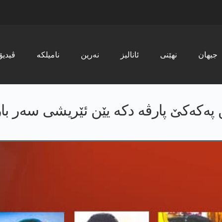
جیھان
نھێنی
ئانالیز
نەرین
نامیلکە
ڤیدیۆ
ێن پەکەکێ پارڤە دکە یێن ئێریشی سەر 