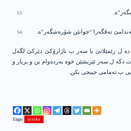
گەر”ە.
ەندامێ تەڤگەرا “جوانێن شۆرەشگەر”ە.
ر وەها ژ ئالیێ خوە ڤە زاخۆ زاگرۆس “فوزا یوسف” ئەنداما دەستەیا سەرۆکاتیا پەیەدێ، د 2/3/2024 دە ل رێمێلانێ یا سەر ب باژارۆکێ دێرکێ لگەل
ت دکە ل سەر ئێریشێن خوە بەردەوام بن و بریار و
یی ب تەمامی جیبجی بکن.
Tags:
sereke