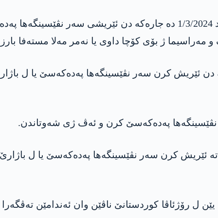
ئەندامێن ڤێ تەڤگەرا چەتە “جوانێن شۆرەشگەر” د 1/3/2024 دە جارەکە دن
ەراسیما ژ بۆی کۆچا داوی یا نەمر مەلا مستەفا بارزا
ەتە جارەکە دن ئێریش کرن سەر نڤێسینگەها پەدەکەسێ یا ل
ێن ڤێ تەڤگەرا چەتە ئێریش کرن سەر نڤێسینگەها پەدەکەسێ یا ل
ن ل رۆژئاڤا کوردستانێ ناڤێن وان ئەندامێن تەڤگەرا 