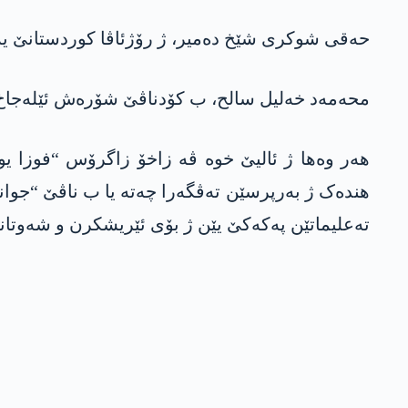
حەقی شوکری شێخ دەمیر، ژ رۆژئاڤا کوردستانێ یە
محەمەد خەلیل سالح، ب کۆدناڤێ شۆرەش ئێلەجاخ، 
هندەک ژ بەرپرسێن تەڤگەرا چەتە یا ب ناڤێ “جوانێ
تەعلیماتێن پەکەکێ یێن ژ بۆی ئێریشکرن و شەوتا