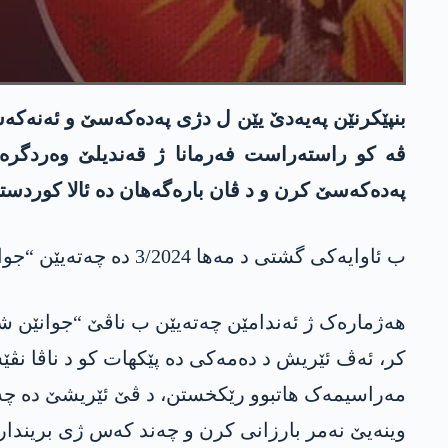
بنپێکرنێن پەیەدێ یێن ل دژی پەدەکەسێ و ئەنەکە
پەدەکەسێ کرن و د ڤان بارەگەهان دە ئالا کوردستا
ب ئاوایەکی گشتی د مەها 3/2024 دە چەتەیێن “جوانێن شۆرەشگەر” 5 ئێریش ل سەر پەدەکەسێ و ئەنەکەسێ پێک ئانینە، ب ڤی ئاوا:
کر، ئەڤ ئێریش د دەمەکی دە پێکهات کو د ناڤا نڤێس
مەراسیمەک هاتبوو رێکخستن، د ڤێ ئێریشێ دە چەت
وینەیێ نەمر بارزانی کرن و چەند کەس ژی بریندار