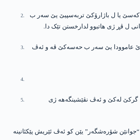
 ئێریشی سەر نڤێسینگەها پەدەکەسێ یا ل باژارۆکێ تربەسپیێ یێ سەر ب
نی ل ڤڕ ژی هاتبوو لدارخستن تێک دا.
 باژارێ عاموودا یێ سەر ب حەسەکێ ڤە و ئەڤ
 باژارێ گرکێ لەکێ و ئەڤ نڤێشینگەهە ژی
“جوانێن شۆرەشگەر” یێن کو ئەڤ ئێریش پێکئانینە