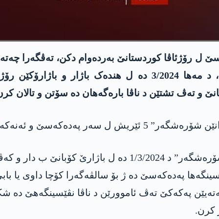
سێ ل رۆژئاڤا کوردستانێ بەردەوام دکن، تەڤگەرا چەتە
ڤە کو راستەراست فەرمانا ژ قەندیلێ وەردگرە، د مەها 3/2024 
نێ و تەڤ تشتێن د ناڤا بارەگەهان دە سۆتن و تالان کرن
هەژمارەک ژ ئەندامێن چەتەیێن ب ناڤێ “جوانێن شۆرەشگەر” د 24
ینگەها پەدەکەسێ دە ژ بۆ سالڤەگەرا کۆچا داوی یا بابێ
ەیێن پەکەکێ تەڤ ئاموورێن د ناڤا نڤێسینگەهێ دە شکا
 کرن.