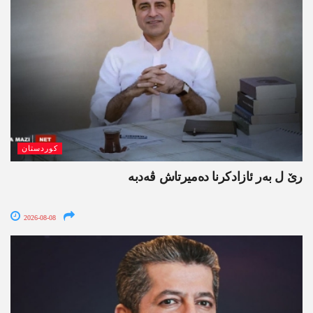
کوردستان
رێ ل بەر ئازادکرنا دەمیرتاش ڤەدبە
2026-08-08