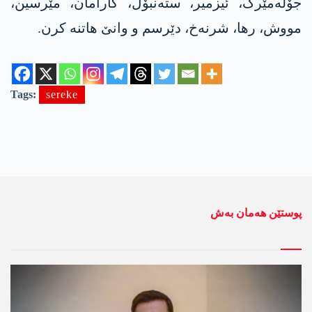
جۆلەمێرگ، ئیزمیر، ستەنبۆل، کارامان، مێرسین،
مووش، رها، شرنەخ، دێرسم و وانێ هاتنە کرن.
Tags:
sereke
پوستێن ھەمان بەش