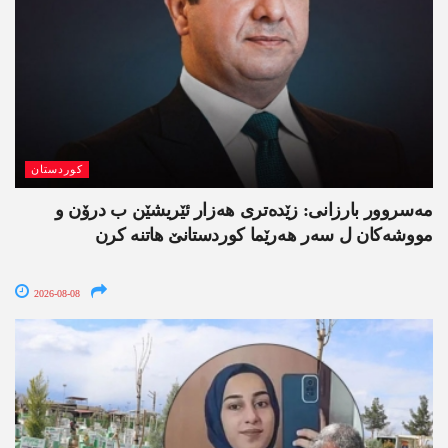
کوردستان
مەسروور بارزانی: زێدەتری ھەزار ئێریشێن ب درۆن و
مووشەکان ل سەر ھەرێما کوردستانێ ھاتنە کرن
2026-08-08