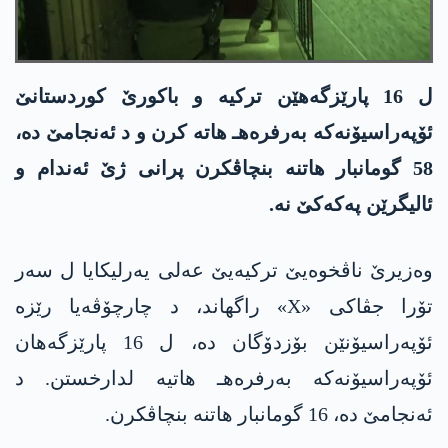
ل 16 پارێزگەهێن ترکیە و باکورێ کوردستانێ
ئۆپەراسیۆنەکە بەرفرەهـ هاتە کرن و د ئەنجامێ دە،
58 گومانبار هاتنە بنچاڤکرن پرانی ژێ ئه‌ندام و
ئالیگرێن په‌كه‌كێ نه‌.
وەزیرێ ناڤخوەیێ ترکیەیێ عه‌لی یەرلیکایا ل سەر
تۆرا جڤاکی «X» راگهاند، د چارچۆڤەیا رێزە
ئۆپەراسیۆنێن بۆزدۆگان دە، ل 16 پارێزگەهان
ئۆپەراسیۆنەکە بەرفرەهـ هاتیە لدارخستن. د
ئەنجامێ دە، 16 گومانبار هاتنە بنچاڤکرن.