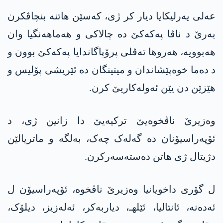
عه‌لی یەرلیکایا دیار کر ژی، کەسێن هاتنە بنچاڤکرن
بەرێ د ناڤا په‌كه‌كێ دە چالاکی و هەماهەنگیا وان
هەبوویە، هەروها تەڤلی پرۆپاگاندایا په‌كه‌كێ بوون و
د دەما خوەپێشاندان و میتینگان دە ئێریشی پۆلیس و
هێزێن دن یێن ئەولەکاریێ کرن.
وەزیرێ ناڤخوەیێ ترکیەیێ دا زانین ژی، د
ئۆپەراسیۆنان دە گەلەک چەک، بەلگە و ماتریالێن
دژیتال ژی هاتن دەستەسەرکرن.
ل گۆری داخویانیا وەزیرێ ناڤخوە، ئۆپەراسیۆن ل
ئەدەنە، ئانتالیا، ئێلهـ، دیاربەکر، ئەلەزیز، دیلۆک،