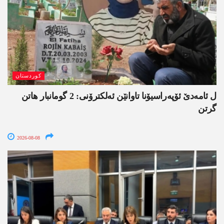
کوردستان
ل ئامەدێ ئۆپەراسیۆنا تاوانێن ئەلکترۆنی: 2 گومانبار ھاتن
گرتن
2026-08-08