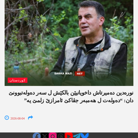
کوردستان
نورەدین دەمیرتاش داخویانیێن بالکێش ل سەر دەولەتبوونێ
دان: “دەولەت ل ھەمبەر جڤاکێ ئامرازێ زلمێ یە”
2026-08-04