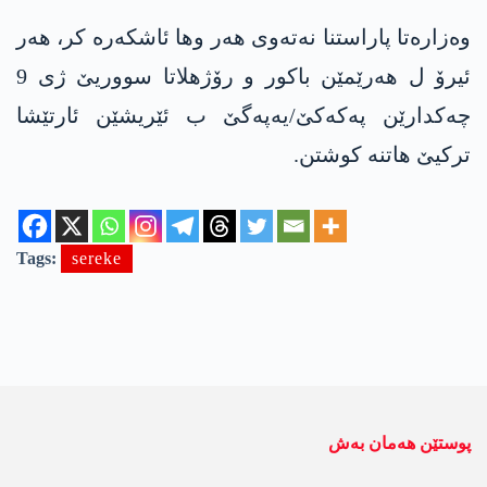
وه‌زاره‌تا پاراستنا نه‌ته‌وی هه‌ر وها ئاشكه‌ره‌ كر، هه‌ر
ئیرۆ ل هه‌رێمێن باكور و رۆژهلاتا سووریێ ژی 9
چه‌كدارێن په‌كه‌كێ/یه‌په‌گێ ب ئێریشێن ئارتێشا
تركیێ هاتنه‌ كوشتن.
Tags:
sereke
پوستێن ھەمان بەش