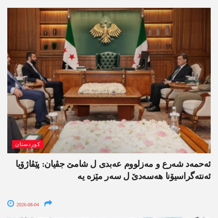
کوردستان
ئەحمەد شەرع و مەزلووم عەبدی ل شامێ جڤیان: پێڤاژۆیا
ئەنتەگراسیۆنا ھەسەدێ ل سەر مێزە یە
2026-08-04