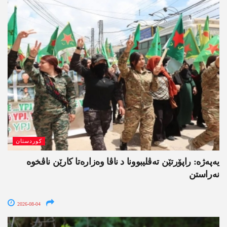
کوردستان
یەپەژە: راپۆرتێن تەڤلیبوونا د ناڤا وەزارەتا کارێن ناڤخوە
نەراستن
2026-08-04