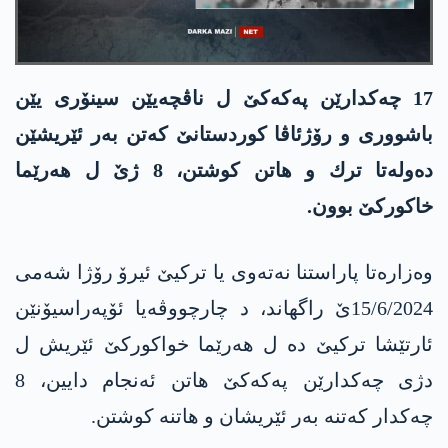
17 چه‌كدارێن په‌كه‌كێ ل ناڤچه‌یێن سینۆری یێن
باشووری و رۆژئاڤا كوردستانێ كه‌تن به‌ر ئێریشێن
ده‌وله‌تا ترك و هاتن كوشتن، 8 ژێ ل هه‌رێما
خاكوركێ بوون.
وه‌زاره‌تا پاراستنا نه‌ته‌وی یا تركیێ ئیرۆ رۆژا شه‌می
15/6/2024ێ راگهاند، د چارچووڤه‌یا ئۆپه‌راسیۆنێن
ئارتێشا تركیێ ده‌ ل هه‌رێما خواكوركێ ئێریش ل
دژی چه‌كدارێن په‌كه‌كێ هاتن ئه‌نجام دایین، 8
چه‌كدار كه‌تنه‌ به‌ر ئێریشان و هاتنه‌ كوشتن.