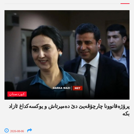
کوردستان
پرۆژەقانوونا چارچۆڤەیێ دێ دەمیرتاش و یوکسەکداغ ئازاد
بکە
2026-08-06