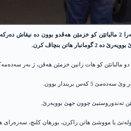
ل باژارێ مووشێ یێ باکوورێ کوردستانێ د ناڤبەرا 2 مالباتێن کو خزمێن
را دو مالباتێن کو ھات زانین خزمێن ھەڤن، ژ بەر سەدەمە
 کەس بریندار بوون.
یێن تەندوروستیێ چوون جھێ بوویەرێ.
دەولەتێ یا مووشێ ھاتن راکرن، بورھان کلنچ، سەرەرای 