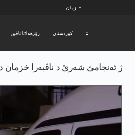
زمان
⌂
کوردستان
رۆژھەلاتا ناڤین
ژ ئەنجامێ شەرێ د ناڤبەرا خزمان دە ل مو