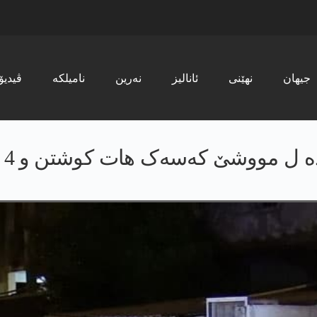
جیھان
نھێنی
ئانالیز
نەرین
نامیلکە
ڤیدیۆ
وشێ کەسەک هات کوشتن و 4 ژی بریندار بوون