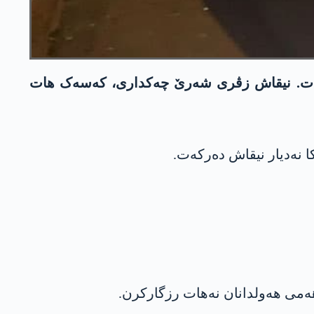
 ھەڤدو بوون دە نیقاش دەرکەت. نیقاش زڤری شەرێ چەکداری، کەسەک هات
کا نەدیار نیقاش دەرکەت.
ھەمی ھەولدانان نەھات رزگارکرن.