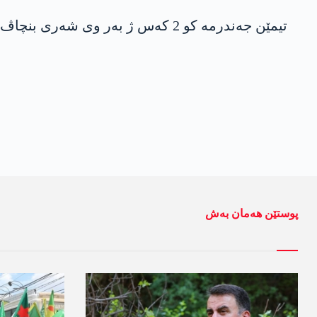
تیمێن جەندرمە کو 2 کەس ژ بەر وی شەری بنچاڤ کر، ل وێ ھەرێمێ تەڤدیرێن ئەولەکاریێ زێدەتر کرن.
پوستێن ھەمان بەش