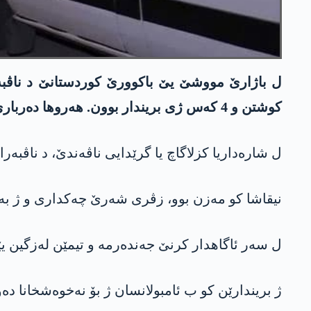
کوشتن و 4 کەس ژی بریندار بوون. ھەروھا دەربارێ بوویەرێ دە 2 گومانبار ھاتن بنچاڤ کرن.
ل شارەداریا کزلاگاچ یا گرێدایی ناڤەندێ، د ناڤبە
نیقاشا کو مەزن بوو، زڤری شەرێ چەکداری و ژ بەر وێ سەدەمێ 5
ل سەر ئاگاھدار کرنێ جەندەرمە و تیمێن لەزگین 
ژ بریندارێن کو ب ئامبولانسان ژ بۆ نەخوەشخانا 