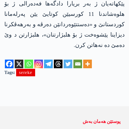
پێکهاته‌یان ژ بەر بریارا دادگەها فەدەرالی ژ بۆ
هلوەشاندنا 11 کورسیێن کوتایێ یێن پەرلەمانا
کوردستانێ و «دەستتێوەردانێن دەرڤە و بەرهەڤکرنا
دیزاینا پێشوەخت ژ بۆ هلبژارتنان»، هلبژارتن د وێ
دەمێ دە نەهاتن کرن.
Tags:
sereke
پوستێن ھەمان بەش