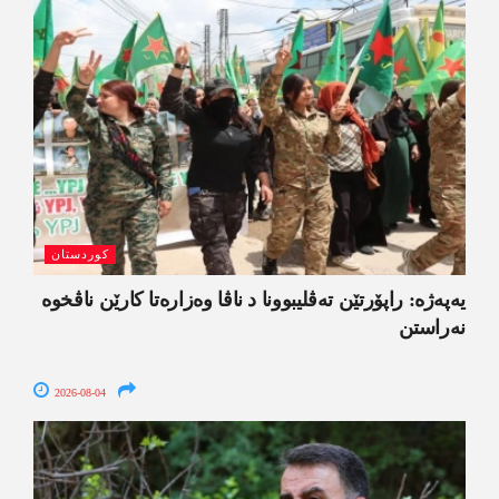
کوردستان
یەپەژە: راپۆرتێن تەڤلیبوونا د ناڤا وەزارەتا کارێن ناڤخوە
نەراستن
2026-08-04