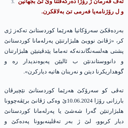
ئەڤ فەرمان ژ رۆژا دەرکەفتنا وێ تێ بجهانین
و ل رۆژنامەیا فەرمی تێ بەلاڤکرن.
بەردەڤکێ سەرۆکاتیا هەرێما کوردستانێ تەکەز ژی
کر، «ژڤانێ نوویێ هلبژارتنێن پەرلەمانا کوردستانێ
پشتی هەلسەنگاندنەکە تەماما پێدڤیتیێن هلبژارتنان
و دانووستاندنێن ب ئالیێن پەیوەندیدار رە و
گوهداریکرنا دیتن و نەرینان هاتیە دیارکرن».
تەڤی کو سەرۆکێ هەرێما کوردستانێ نێچیرڤان
بارزانی رۆژا 10.06.2024ێ وەکی ژڤانێ برێڤەچوونا
هلبژارتنێن گەرا شەشێ یا پەرلەمانا کوردستانێ
دیار کربوو، لێ ژ بەر تەڤلینەبوونا په‌ده‌كێ و