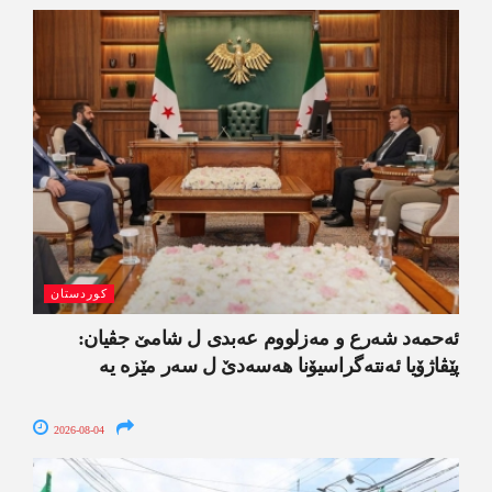
کوردستان
ئەحمەد شەرع و مەزلووم عەبدی ل شامێ جڤیان:
پێڤاژۆیا ئەنتەگراسیۆنا ھەسەدێ ل سەر مێزە یە
2026-08-04