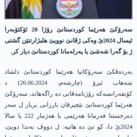
سەرۆکێ هەرێما کوردستانێ رۆژا 20 ئۆكتۆبه‌را
ئیسال 2024ێ وەکی ژڤانێ نوویێ هلبژارتنێن گشتی
ژ بۆ گەرا شەشێ یا پەرلەمانا کوردستانێ دیار کر.
بەردەڤکێ سەرۆکاتیا هەرێما کوردستانێ دلشاد
شەهاب ئیرۆ (چارشەم، 26.06.2024) د
کۆنفەرانسەکە رۆژنامەڤانی دە راگەهاند، سەرۆکێ
هەرێما کوردستانێ نێچیرڤان بارزانی بریار ل سەر
دەرخستنا فەرمانا هەرێمی یا هەژمار 222 یا سالا
2024ێ دا، کو تێ دە هاتیە: ل دووڤ بەندا دویێ،