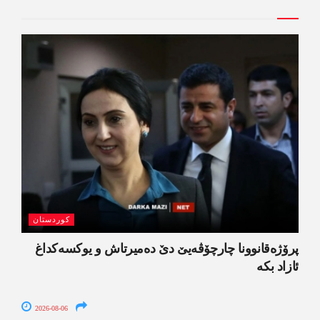
کوردستان
پرۆژەقانوونا چارچۆڤەیێ دێ دەمیرتاش و یوکسەکداغ
ئازاد بکە
2026-08-06