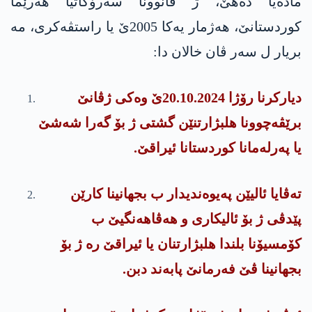
مادەیا دەهێ، ژ قانوونا سەرۆکاتیا هەرێما
کوردستانێ، هەژمار یەکا 2005ێ یا راستڤه‌كری، مە
بریار ل سەر ڤان خالان دا:
دیارکرنا رۆژا 20.10.2024ێ وەکی ژڤانێ
برێڤەچوونا هلبژارتنێن گشتی ژ بۆ گەرا شەشێ
یا پەرلەمانا کوردستانا ئیراقێ.
تەڤایا ئالیێن پەیوەندیدار ب بجهانینا کارێن
پێدڤی ژ بۆ ئالیکاری و هەڤاهەنگیێ ب
کۆمسیۆنا بلندا هلبژارتنان یا ئیراقێ رە ژ بۆ
بجهانینا ڤێ فەرمانێ پابەند دبن.